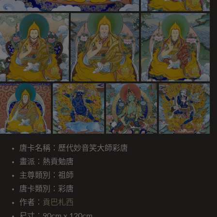
唐卡名稱：歷代妙音笑大師彩唐
畫派：熱貢勉唐
主尊類別：祖師
唐卡類別：彩唐
作者：
貢巴札西
尺寸：90cm x 120cm