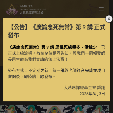
X
【公告】
《廣論念死無常》第 9 講
正式
歷代妙音笑大師彩唐
發布
《廣論念死無常》第 9 講 思惟死緣極多、活緣少
，已
>
典藏館
>
典藏唐卡
正式上線流通。敬請諸位相互告知，與我們一同領受師
長用生命為我們宣講的無上法寶！
發布方式：不定期更新。每一講經老師錄音完成並親自
審閱後，即陸續上線發布。
歷代妙音笑大師彩唐
大慈恩譯經基金會 謹識
2026年8月3日
2020 年 10 月 1 日
已收藏唐卡