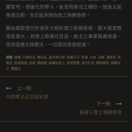
藏等地，使後代的學人，能受用佛法之精妙。故施主能
奉請法相，亦定能承辦自他之殊勝善根。
願由繪製歷代妙音笑大師彩唐之殊勝善根，願大寶聖教
增長廣大，具德上師壽住百劫，施主之事業福壽增盛，
恆得值遇文殊教法，一切惡兆悉皆熄滅。
標籤
:
佛護
,
六臂怙主
,
博朵瓦
,
嘉木樣大師
,
多聞天子
,
彩唐
,
方象
,
法稱
,
澤達里
,
烏
瑪瓦
,
熱貢勉唐
,
祖師
,
精進聖
,
維摩詰居士
,
袞卻堅贊
,
貢巴札西
,
釋迦導師
,
閻摩法
王
,
霞盧瓦
上一則
內閻摩法王巨幅彩唐
下一則
長壽三尊之尊勝佛母