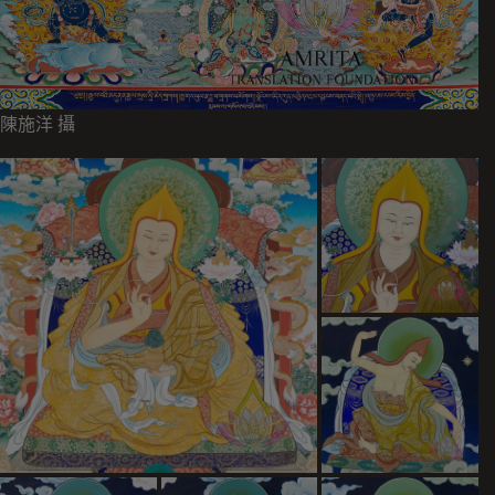
陳施洋 攝