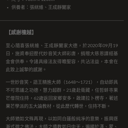
供養者：張絖維、王成靜闔家
【感謝檀越】
至心隨喜張絖維、王成靜闔家大德，於2020年09月19
日，施資奉迎歷代妙音笑大師彩唐，捐贈大慈恩譯經基
金會供奉。令諸具緣法友得瞻聖容，共沾法益，本會在
此致上誠摯的感謝。
一世妙音笑・語王精進大師（1648～1721），自幼即具
不可思議之功德，慧力超群，21歲赴衛藏，任哲蚌寺果
芒僧院住持，62歲返回家鄉安多，啟建拉卜楞寺，著述
果芒學派的五大論教材，從此歷代轉世，住持不斷。
大師猶如文殊再現，以如同白蓮般純凈的意樂，振興逐
漸式微之佛法，大師之遺教如日中天，遍揚於漢、蒙、