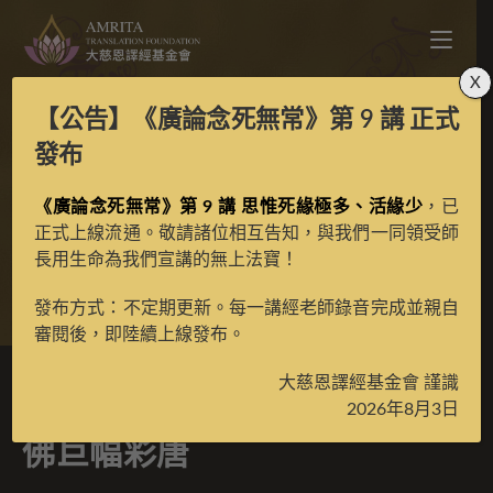
X
【公告】
《廣論念死無常》第 9 講
正式
五方佛暨三十五佛之無
發布
《廣論念死無常》第 9 講 思惟死緣極多、活緣少
量壽佛巨幅彩唐
，已
正式上線流通。敬請諸位相互告知，與我們一同領受師
長用生命為我們宣講的無上法寶！
>
典藏館
>
典藏唐卡
發布方式：不定期更新。每一講經老師錄音完成並親自
審閱後，即陸續上線發布。
大慈恩譯經基金會 謹識
五方佛暨三十五佛之無量壽
2026年8月3日
佛巨幅彩唐