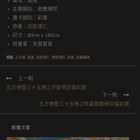
畫派：勉唐
主尊類別：密教佛陀
唐卡類別：彩唐
作者：
四郎澤仁
尺寸：80cm x 180cm
供養者：天鼓雷音
標籤
:
五方佛
,
勉唐
,
四郎澤仁
,
密教佛陀
,
彩唐
,
無量壽佛
上一則
五方佛暨三十五佛之不動佛巨幅彩唐
下一則
五方佛暨三十五佛之毗盧遮那佛巨幅彩唐
相關文章