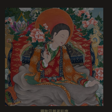
種敦巴尊者彩唐