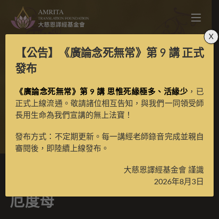
X
【公告】
《廣論念死無常》第 9 講
正式
日隱派二十一度母之焚
發布
《廣論念死無常》第 9 講 思惟死緣極多、活緣少
盡苦厄度母
，已
正式上線流通。敬請諸位相互告知，與我們一同領受師
長用生命為我們宣講的無上法寶！
>
典藏館
>
典藏唐卡
發布方式：不定期更新。每一講經老師錄音完成並親自
審閱後，即陸續上線發布。
大慈恩譯經基金會 謹識
日隱派二十一度母之焚盡苦
2026年8月3日
厄度母