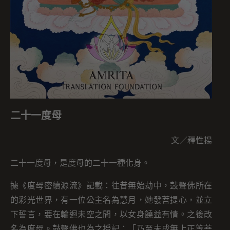
二十一度母
文／釋性揚
二十一度母，是度母的二十一種化身。
據《度母密續源流》記載：往昔無始劫中，鼓聲佛所在
的彩光世界，有一位公主名為慧月，她發菩提心，並立
下誓言，要在輪迴未空之間，以女身饒益有情。之後改
名為度母。鼓聲佛也為之授記：「乃至未成無上正等菩