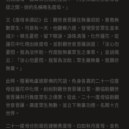
提之間，妳的名稱唯名度母。」
又《度母本源記》云：觀世音菩薩在無量刧前，普救無
數眾生，可是有一天，他觀察六道，發現受苦眾生並未
減少，頓生憂悲，留下眼淚，淚珠滴落，化作蓮花，從
蓮花中化現出綠度母，並對觀世音菩薩說道：「汝心勿
憂悶，我為汝伴助，作度脫無量眾生之事業。」並説偈
云：「汝心勿憂悶，我誓為汝助；眾生雖無量，我願亦
無量。」
此時，隨著毗盧遮那佛的咒語，色身各異的二十一位度
母從蓮花中化現，紛紛對觀世音菩薩立誓，願協助觀世
音菩薩共行救度眾生之偉業。從此，二十一度母協助觀
世音菩薩，廣度眾生無數，並立下無量功德，名聞十方
世界。
二十一度母分別是迅捷勝勇度母、白如秋月度母、金色