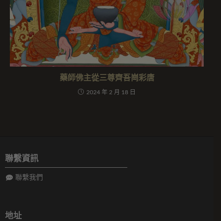
藥師佛主從三尊齊吾崗彩唐
2024 年 2 月 18 日
聯繫資訊
聯繫我們
地址