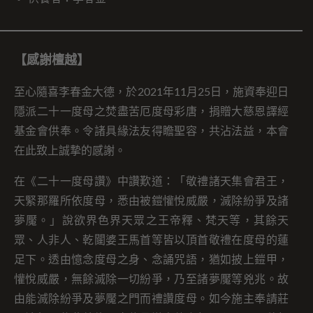
【感謝檀越】
至心隨喜李春金大德，於2021年11月25日，施資奉迎日
隱派二十一度母之焚盡苦厄度母彩唐，捐贈大慈恩譯經
基金會供奉。令諸具緣法友得瞻聖容，共沾法益，本會
在此致上誠摯的感謝。
在《二十一度母讚》中讚歎道：「敬禮諸天集會君王，
天緊那羅所依度母，悉由被鎧懽悅威嚴，滅除紛爭及諸
夢魘。」說欲界色界天眾之王帝釋、梵天等，其餘天
眾、人非人、乾闥婆王馬首等皆以頂首敬禮在度母的蓮
足下。透由憶念度母之身、念誦咒語，猶如披上鎧甲，
懽悅威嚴，無餘滅除一切紛爭，乃至諸夢魘等兇兆。故
由能滅除紛爭及夢魘之門而禮讚度母。如今施主奉請莊