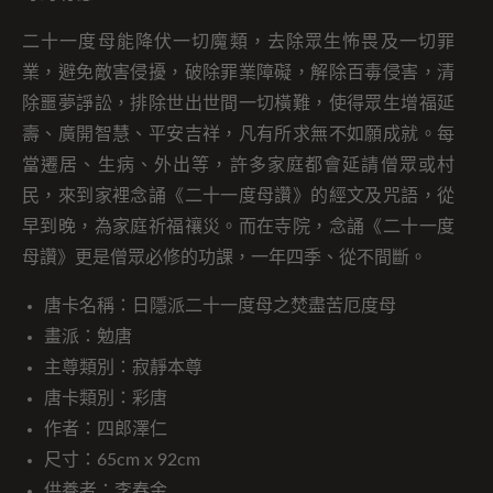
二十一度母能降伏一切魔類，去除眾生怖畏及一切罪
業，避免敵害侵擾，破除罪業障礙，解除百毒侵害，清
除噩夢諍訟，排除世出世間一切橫難，使得眾生增福延
壽、廣開智慧、平安吉祥，凡有所求無不如願成就。每
當遷居、生病、外出等，許多家庭都會延請僧眾或村
民，來到家裡念誦《二十一度母讚》的經文及咒語，從
早到晚，為家庭祈福禳災。而在寺院，念誦《二十一度
母讚》更是僧眾必修的功課，一年四季、從不間斷。
唐卡名稱：日隱派二十一度母之焚盡苦厄度母
畫派：勉唐
主尊類別：寂靜本尊
唐卡類別：彩唐
作者：四郎澤仁
尺寸：65cm x 92cm
供養者：李春金