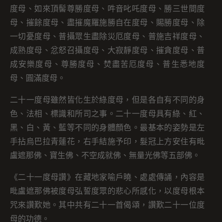
度母、如來頂髻尊勝度母、吽音叱吒度母、勝三世間度
母、摧餘度母、盡摧魔羅施勝自在度母、賜勝度母、除
一切憂度母、普攝眾生盡除災厄度母、普施吉祥度母、
成熟度母、忿怒召攝度母、大寂靜度母、摧貪度母、普
成安樂度母、尊勝度母、焚盡苦厄度母、普生悉地度
母、圓滿度母。
二十一度母雖然皆化生於綠度母，但是各自有不同的身
色、法相、標識和所司之事。二十一度母具有綠、紅、
黑、白、黃、藍等不同的身體顏色。最基本的姿勢是左
手拈烏巴拉青蓮花，右手結施予印，髮冠上方安住有毗
盧遮那佛、寶生佛、不空成就佛、無量光佛等五部佛。
《二十一度母讚》在藏地家喻戶曉、處處傳誦，內容是
毗盧遮那佛被度母弘誓度眾的悲心所感化，以度母根本
咒來讚歎她。其中共有二十一首偈頌，讚歎二十一位度
母的功德。