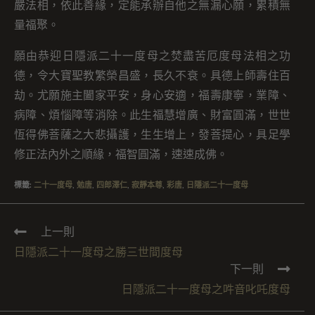
嚴法相，依此善緣，定能承辦自他之無漏心願，累積無
量福聚。
願由恭迎日隱派二十一度母之焚盡苦厄度母法相之功
德，令大寶聖教繁榮昌盛，長久不衰。具德上師壽住百
劫。尤願施主闔家平安，身心安適，福壽康寧，業障、
病障、煩惱障等消除。此生福慧增廣、財富圓滿，世世
恆得佛菩薩之大悲攝護，生生增上，發菩提心，具足學
修正法內外之順緣，福智圓滿，速速成佛。
標籤
:
二十一度母
,
勉唐
,
四郎澤仁
,
寂靜本尊
,
彩唐
,
日隱派二十一度母
上一則
日隱派二十一度母之勝三世間度母
下一則
日隱派二十一度母之吽音叱吒度母