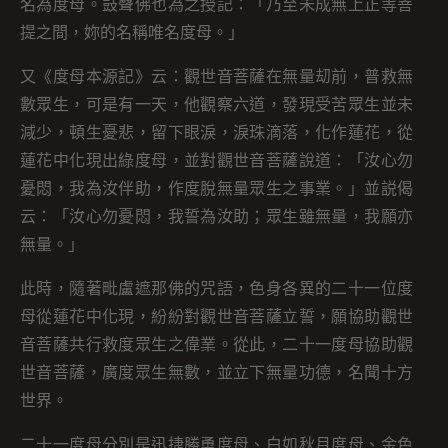
名為度母。鼓聲佛也為之授記：「乃至未成無上正等菩
提之間，妳的名稱唯名度母。」
又《度母本源記》云：觀世音菩薩在無量刧前，普救無
數眾生，可是有一天，他觀察六道，發現受苦眾生並未
減少，頓生憂悲，留下眼淚，淚珠滴落，化作蓮花，從
蓮花中化現出綠度母，並對觀世音菩薩說道：「汝心勿
憂悶，我為汝伴助，作度脫無量眾生之事業。」並説偈
云：「汝心勿憂悶，我誓為汝助；眾生雖無量，我願亦
無量。」
此時，隨著毗盧遮那佛的咒語，色身各異的二十一位度
母從蓮花中化現，紛紛對觀世音菩薩立誓，願協助觀世
音菩薩共行救度眾生之偉業。從此，二十一度母協助觀
世音菩薩，廣度眾生無數，並立下無量功德，名聞十方
世界。
二十一度母分別是迅捷勝勇度母、白如秋月度母、金色