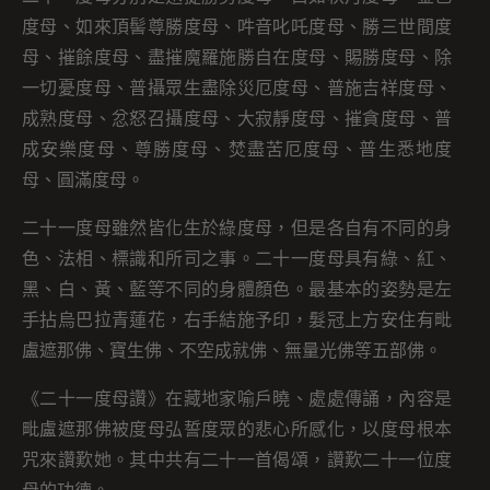
度母、如來頂髻尊勝度母、吽音叱吒度母、勝三世間度
母、摧餘度母、盡摧魔羅施勝自在度母、賜勝度母、除
一切憂度母、普攝眾生盡除災厄度母、普施吉祥度母、
成熟度母、忿怒召攝度母、大寂靜度母、摧貪度母、普
成安樂度母、尊勝度母、焚盡苦厄度母、普生悉地度
母、圓滿度母。
二十一度母雖然皆化生於綠度母，但是各自有不同的身
色、法相、標識和所司之事。二十一度母具有綠、紅、
黑、白、黃、藍等不同的身體顏色。最基本的姿勢是左
手拈烏巴拉青蓮花，右手結施予印，髮冠上方安住有毗
盧遮那佛、寶生佛、不空成就佛、無量光佛等五部佛。
《二十一度母讚》在藏地家喻戶曉、處處傳誦，內容是
毗盧遮那佛被度母弘誓度眾的悲心所感化，以度母根本
咒來讚歎她。其中共有二十一首偈頌，讚歎二十一位度