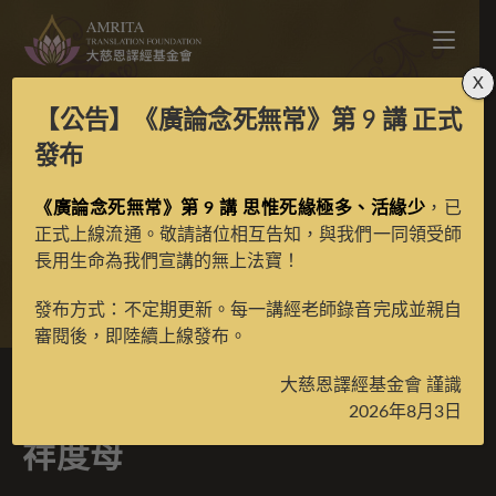
X
【公告】
《廣論念死無常》第 9 講
正式
日隱派二十一度母之普
發布
《廣論念死無常》第 9 講 思惟死緣極多、活緣少
施吉祥度母
，已
正式上線流通。敬請諸位相互告知，與我們一同領受師
長用生命為我們宣講的無上法寶！
>
典藏館
>
典藏唐卡
發布方式：不定期更新。每一講經老師錄音完成並親自
審閱後，即陸續上線發布。
大慈恩譯經基金會 謹識
日隱派二十一度母之普施吉
2026年8月3日
祥度母