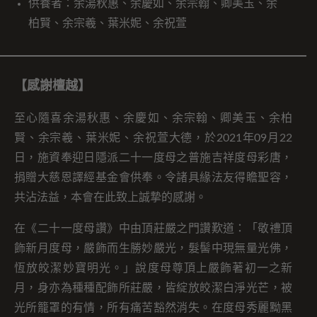
供養者：余湯秋惠、余慶如、余宗翰、卿美玉、余
柏賢、余宗羲、葉米妮、余祝萱
【感謝檀越】
至心隨喜余湯秋惠、余慶如、余宗翰、卿美玉、余柏
賢、余宗羲、葉米妮、余祝萱大德，於2021年09月22
日，施資奉迎日隱派二十一度母之普施吉祥度母彩唐，
捐贈大慈恩譯經基金會供奉。令諸具緣法友得瞻聖容，
共沾法益，本會在此致上誠摯的感謝。
在《二十一度母讚》中由頂莊嚴之門讚歎道：「敬禮頂
飾新月度母，嚴飾而生勝妙嚴光，髮髻中現無量光佛，
恆放皎潔妙寶明光。」說度母尊頂上嚴飾著初一之新
月，身亦為種種配飾所莊嚴，皆綻放皎潔白淨光芒，被
光所籠罩的有情，所有痛苦豁然消失。在度母秀麗黝黑