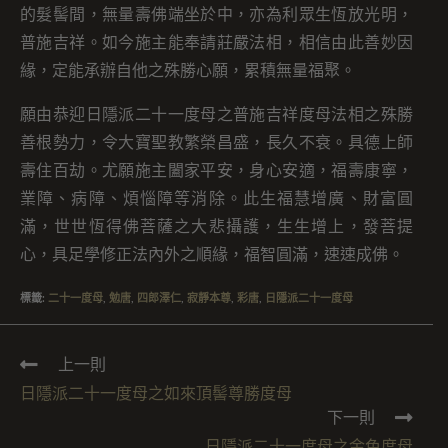
的髮髻間，無量壽佛端坐於中，亦為利眾生恆放光明，
普施吉祥。如今施主能奉請莊嚴法相，相信由此善妙因
緣，定能承辦自他之殊勝心願，累積無量福聚。
願由恭迎日隱派二十一度母之普施吉祥度母法相之殊勝
善根勢力，令大寶聖教繁榮昌盛，長久不衰。具德上師
壽住百劫。尤願施主闔家平安，身心安適，福壽康寧，
業障、病障、煩惱障等消除。此生福慧增廣、財富圓
滿，世世恆得佛菩薩之大悲攝護，生生增上，發菩提
心，具足學修正法內外之順緣，福智圓滿，速速成佛。
標籤
:
二十一度母
,
勉唐
,
四郎澤仁
,
寂靜本尊
,
彩唐
,
日隱派二十一度母
上一則
日隱派二十一度母之如來頂髻尊勝度母
下一則
日隱派二十一度母之金色度母