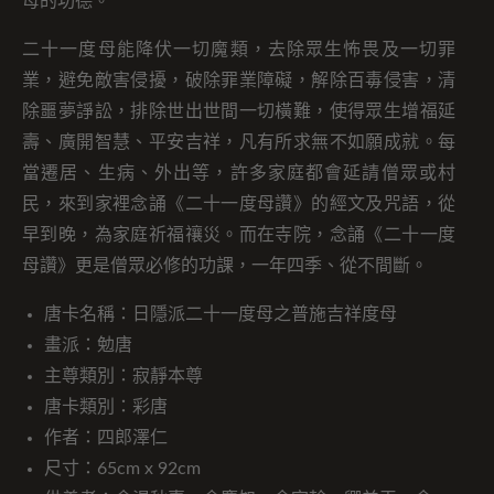
母的功德。
二十一度母能降伏一切魔類，去除眾生怖畏及一切罪
業，避免敵害侵擾，破除罪業障礙，解除百毒侵害，清
除噩夢諍訟，排除世出世間一切橫難，使得眾生增福延
壽、廣開智慧、平安吉祥，凡有所求無不如願成就。每
當遷居、生病、外出等，許多家庭都會延請僧眾或村
民，來到家裡念誦《二十一度母讚》的經文及咒語，從
早到晚，為家庭祈福禳災。而在寺院，念誦《二十一度
母讚》更是僧眾必修的功課，一年四季、從不間斷。
唐卡名稱：日隱派二十一度母之普施吉祥度母
畫派：勉唐
主尊類別：寂靜本尊
唐卡類別：彩唐
作者：四郎澤仁
尺寸：65cm x 92cm