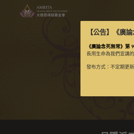
【公告】
《廣論
《廣論念死無常》第 9
長用生命為我們宣講
日隱派
發布方式：不定期更