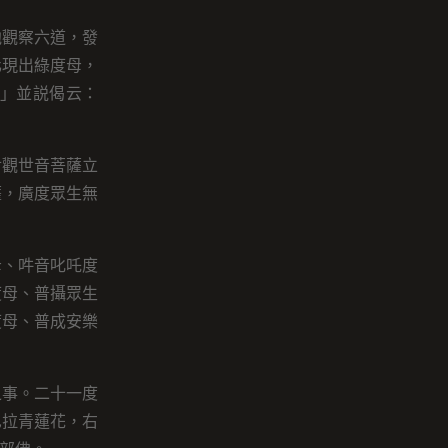
他觀察六道，發
化現出綠度母，
」並説偈云：
對觀世音菩薩立
薩，廣度眾生無
母、吽音叱吒度
度母、普攝眾生
度母、普成安樂
之事。二十一度
巴拉青蓮花，右