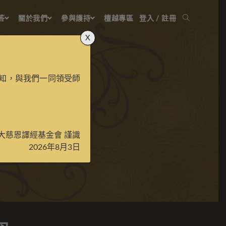
答
關於我們
參與護持
檀越專區
登入 / 註冊
X
知，與我們一同領受師
自在度母
大慈恩譯經基金會 謹識
2026年8月3日