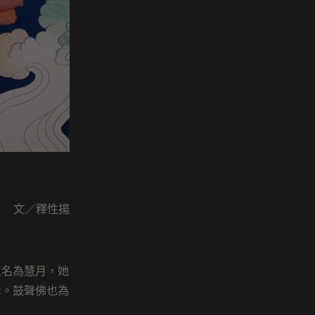
文／釋性揚
主名為慧月，她
母。鼓聲佛也為