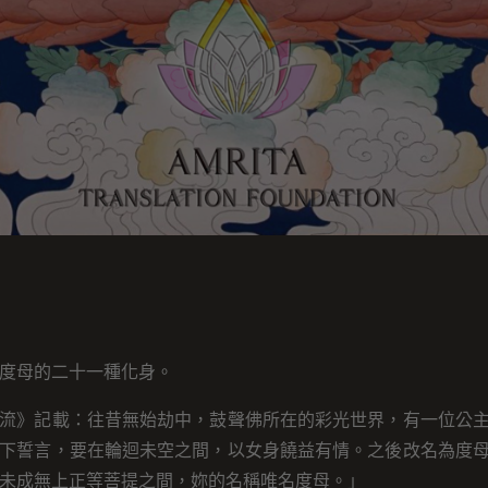
度母的二十一種化身。
流》記載：往昔無始劫中，鼓聲佛所在的彩光世界，有一位公
下誓言，要在輪迴未空之間，以女身饒益有情。之後改名為度
未成無上正等菩提之間，妳的名稱唯名度母。」