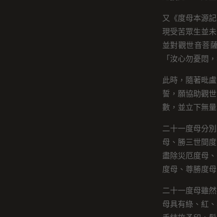
又《度母本源記
現受苦眾生並未
並對觀世音菩
「汝心勿憂悶，
此時，隨著毗盧
誓，願協助觀世
數，並立下無量
二十一度母分別
母、勝三世間度
盡除災厄度母、
度母、尊勝度母
二十一度母雖然
母具有綠、紅、