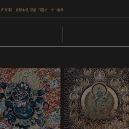
,
四郎澤仁
,
寂靜本尊
,
彩唐
,
日隱派二十一度母