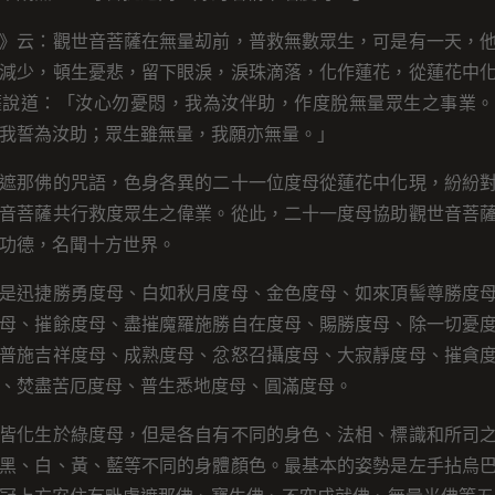
》云：觀世音菩薩在無量刧前，普救無數眾生，可是有一天，
減少，頓生憂悲，留下眼淚，淚珠滴落，化作蓮花，從蓮花中
薩說道：「汝心勿憂悶，我為汝伴助，作度脫無量眾生之事業。
我誓為汝助；眾生雖無量，我願亦無量。」
遮那佛的咒語，色身各異的二十一位度母從蓮花中化現，紛紛
音菩薩共行救度眾生之偉業。從此，二十一度母協助觀世音菩
功德，名聞十方世界。
是迅捷勝勇度母、白如秋月度母、金色度母、如來頂髻尊勝度
母、摧餘度母、盡摧魔羅施勝自在度母、賜勝度母、除一切憂
普施吉祥度母、成熟度母、忿怒召攝度母、大寂靜度母、摧貪
、焚盡苦厄度母、普生悉地度母、圓滿度母。
皆化生於綠度母，但是各自有不同的身色、法相、標識和所司
黑、白、黃、藍等不同的身體顏色。最基本的姿勢是左手拈烏