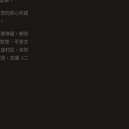
部佛。
度眾的悲心所感
。
罪業障礙，解除
智慧、平安吉
眾或村民，來到
寺院，念誦《二