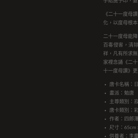
手結施予印，髮
《二十一度母讚
化，以度母根本
二十一度母能降
百毒侵害，清
祥，凡有所求無
家裡念誦《二十
十一度母讚》更
唐卡名稱：
畫派：勉唐
主尊類別：
唐卡類別：
作者：四郎
尺寸：65cm x
供養者：李