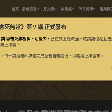
首頁
最新消息
月光藏
典藏館
師長開示
經典問
念死無常》第 9 講
正式發布
 講 思惟死緣極多、活緣少
，已正式上線流通。敬請諸位相互告
的無上法寶！
二十一度母之盡摧魔羅施勝
新。每一講經老師錄音完成並親自審閱後，即陸續上線發布。
>
典藏館
>
典藏唐卡