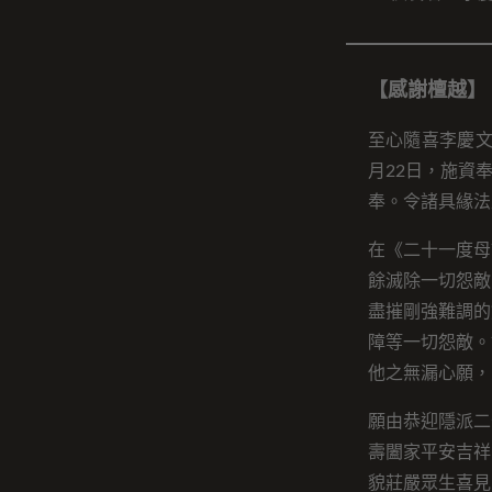
【感謝檀越】
至心隨喜李慶文
月22日，施資
奉。令諸具緣法
在《二十一度母
餘滅除一切怨敵
盡摧剛強難調的
障等一切怨敵。
他之無漏心願，
願由恭迎隱派二
壽闔家平安吉祥
貌莊嚴眾生喜見