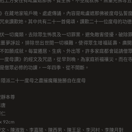
冠上方安住有毗盧遮那佛、寶生佛、不空成就佛、無量光佛等五
》在藏地家喻戶曉、處處傳誦，內容是毗盧遮那佛被度母弘誓
咒來讚歎她。其中共有二十一首偈頌，讚歎二十一位度母的功德
伏一切魔類，去除眾生怖畏及一切罪業，避免敵害侵擾，破除
除噩夢諍訟，排除世出世間一切橫難，使得眾生增福延壽、廣開
不如願成就。每當遷居、生病、外出等，許多家庭都會延請僧
一度母讚》的經文及咒語，從早到晚，為家庭祈福禳災。而在
是僧眾必修的功課，一年四季、從不間斷。
日隱派二十一度母之盡摧魔羅施勝自在度母
寂靜本尊
彩唐
澤仁
 92cm
慶文、陳淑敦、李嘉陽、陳西男、陳王足、李河村、李陳月對