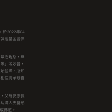
2022年04
恩譯經基金會供
輪顰眉現怒，無
日唉」等妙音，
除煩惱障、所知
，相信將承辦自
弘，父母安康長
得暇滿人天身形
成佛道。