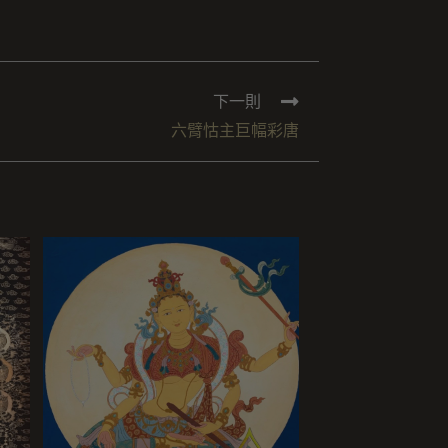
下一則
六臂怙主巨幅彩唐