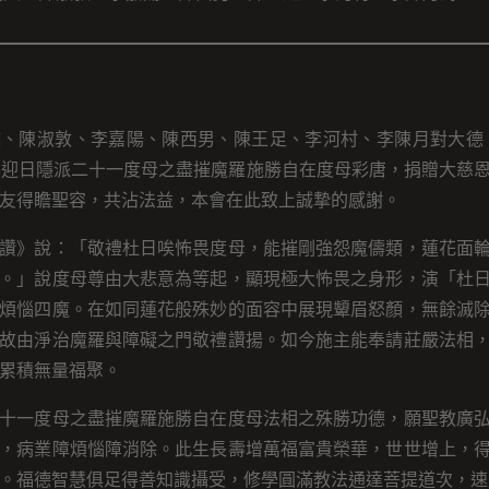
、陳淑敦、李嘉陽、陳西男、陳王足、李河村、李陳月對大德，於
奉迎日隱派二十一度母之盡摧魔羅施勝自在度母彩唐，捐贈大慈
友得瞻聖容，共沾法益，本會在此致上誠摯的感謝。
讚》說：「敬禮杜日唉怖畏度母，能摧剛強怨魔儔類，蓮花面
。」說度母尊由大悲意為等起，顯現極大怖畏之身形，演「杜
煩惱四魔。在如同蓮花般殊妙的面容中展現顰眉怒顏，無餘滅
故由淨治魔羅與障礙之門敬禮讚揚。如今施主能奉請莊嚴法相
累積無量福聚。
十一度母之盡摧魔羅施勝自在度母法相之殊勝功德，願聖教廣
，病業障煩惱障消除。此生長壽增萬福富貴榮華，世世增上，
。福德智慧俱足得善知識攝受，修學圓滿教法通達菩提道次，速