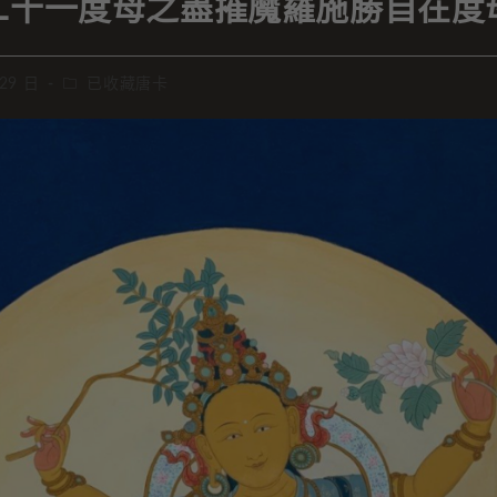
二十一度母之盡摧魔羅施勝自在度
 29 日
已收藏唐卡