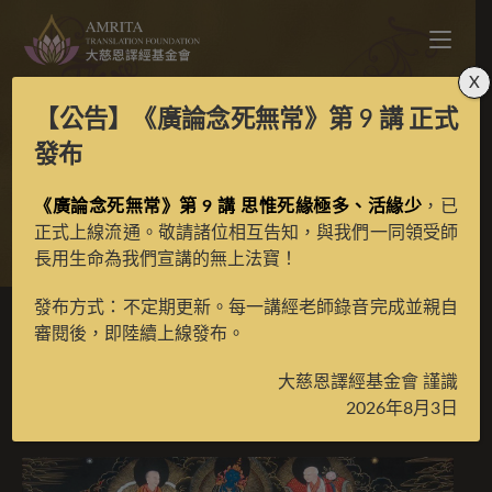
X
【公告】
《廣論念死無常》第 9 講
正式
寶帳怙主黑金彩唐
發布
《廣論念死無常》第 9 講 思惟死緣極多、活緣少
，已
>
典藏館
>
典藏唐卡
正式上線流通。敬請諸位相互告知，與我們一同領受師
長用生命為我們宣講的無上法寶！
發布方式：不定期更新。每一講經老師錄音完成並親自
審閱後，即陸續上線發布。
寶帳怙主黑金彩唐
大慈恩譯經基金會 謹識
2026年8月3日
2024 年 3 月 16 日
已收藏唐卡