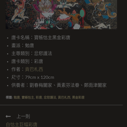
唐卡名稱：寶帳怙主黑金彩唐
畫派：勉唐
主尊類別：忿怒護法
唐卡類別：彩唐
作者：
貢巴札西
尺寸：79cm x 120cm
供養者：劉春梅闔家、黃素芬法眷、
鄭雨津闔家
標籤
:
勉唐
,
寶帳怙主
,
彩唐
,
忿怒護法
,
貢巴札西
,
黑金彩唐
上一則
白怙主巨幅彩唐