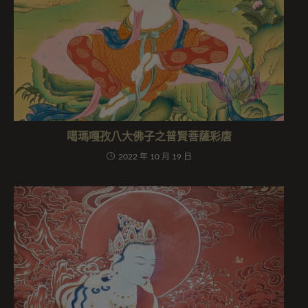
噶瑪嘎孜八大佛子之普賢菩薩彩唐
2022 年 10 月 19 日