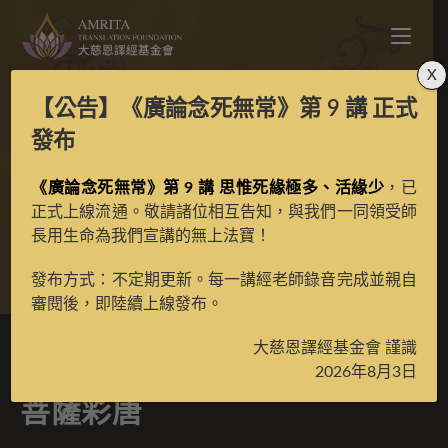
X
【公告】
《廣論念死無常》第 9 講
正式
噶瑪嘎孜八大佛子之除
發布
《廣論念死無常》第 9 講 思惟死緣極多、活緣少
蓋障菩薩彩唐
，已
正式上線流通。敬請諸位相互告知，與我們一同領受師
長用生命為我們宣講的無上法寶！
>
典藏館
>
典藏唐卡
發布方式：不定期更新。每一講經老師錄音完成並親自
審閱後，即陸續上線發布。
大慈恩譯經基金會 謹識
噶瑪嘎孜八大佛子之除蓋障
2026年8月3日
菩薩彩唐