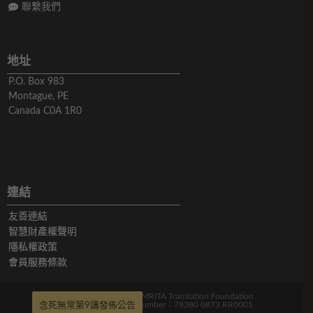
聯繫我們
地址
P.O. Box 983
Montague, PE
Canada C0A 1R0
連結
友善連結
智慧財產權聲明
隱私權政策
會員服務條款
版權所有© 2019-2026 AMRITA Translation Foundation
Charitable Registration Number：78380 0873 RR0001
念死無常第9講發佈公告