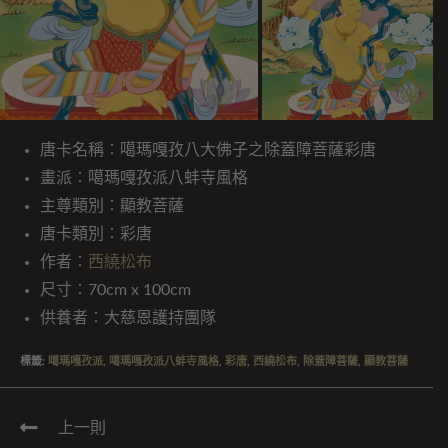
唐卡名稱：噶瑪嘎孜八大佛子之除蓋障菩薩彩唐
畫派：噶瑪嘎孜派八蚌寺風格
主尊類別：顯教菩薩
唐卡類別：彩唐
作者：
西繞松布
尺寸：70cm x 100cm
供養者：大慈恩護持團隊
標籤
:
噶瑪嘎孜派
,
噶瑪嘎孜派八蚌寺風格
,
彩唐
,
西繞松布
,
除蓋障菩薩
,
顯教菩薩
上一則