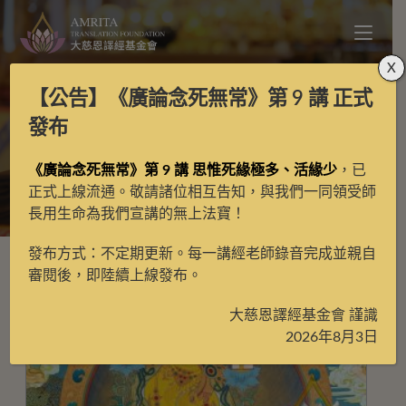
X
【公告】
《廣論念死無常》第 9 講
正式
獅吼文殊
發布
《廣論念死無常》第 9 講 思惟死緣極多、活緣少
，已
>
獅吼文殊
正式上線流通。敬請諸位相互告知，與我們一同領受師
長用生命為我們宣講的無上法寶！
發布方式：不定期更新。每一講經老師錄音完成並親自
審閱後，即陸續上線發布。
大慈恩譯經基金會 謹識
2026年8月3日