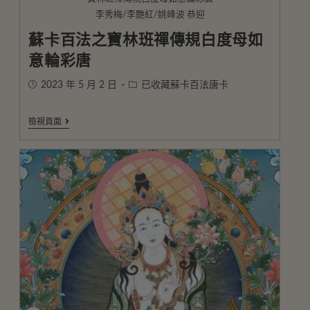
李秀梅/李艷紅/姚峰波 恭迎
蘇卡百法之寶林班禪傳規白度母如
意輪彩唐
2023 年 5 月 2 日
已收藏蘇卡百法唐卡
檢視頁面