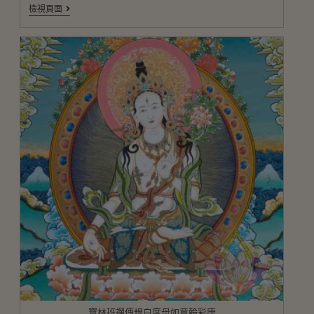
檢視頁面
寶林班禪傳規白度母如意輪彩唐