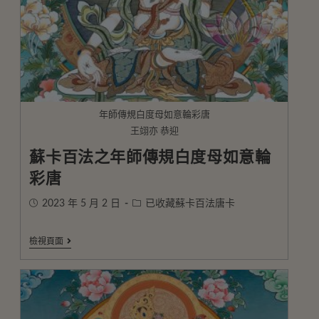
年師傳規白度母如意輪彩唐
王翊亦 恭迎
蘇卡百法之年師傳規白度母如意輪
彩唐
2023 年 5 月 2 日
已收藏蘇卡百法唐卡
檢視頁面