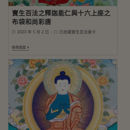
寶生百法之釋迦能仁與十六上座之
布袋和尚彩唐
2023 年 5 月 2 日
已收藏寶生百法唐卡
檢視頁面