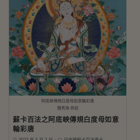
阿底峽傳規白度母如意輪彩唐
魏秀珠 恭迎
蘇卡百法之阿底峽傳規白度母如意
輪彩唐