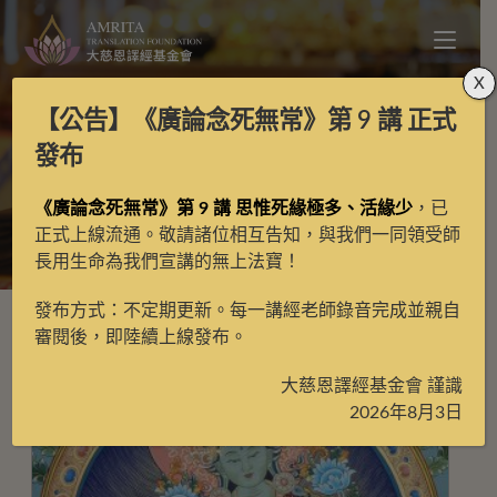
X
【公告】
《廣論念死無常》第 9 講
正式
熱貢勉唐
發布
《廣論念死無常》第 9 講 思惟死緣極多、活緣少
，已
>
熱貢勉唐
>
第7頁
正式上線流通。敬請諸位相互告知，與我們一同領受師
長用生命為我們宣講的無上法寶！
發布方式：不定期更新。每一講經老師錄音完成並親自
審閱後，即陸續上線發布。
大慈恩譯經基金會 謹識
2026年8月3日