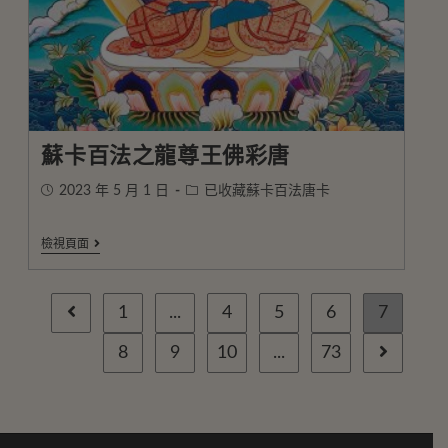
蘇卡百法之龍尊王佛彩唐
2023 年 5 月 1 日
已收藏蘇卡百法唐卡
檢視頁面
1
...
4
5
6
7
8
9
10
...
73