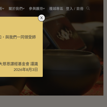
答
關於我們
參與護持
檀越專區
登入 / 註冊
X
知，與我們一同領受師
大慈恩譯經基金會 謹識
2026年8月3日