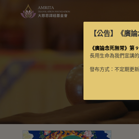
【公告】
《廣論
《廣論念死無常》第 9
長用生命為我們宣講
發布方式：不定期更