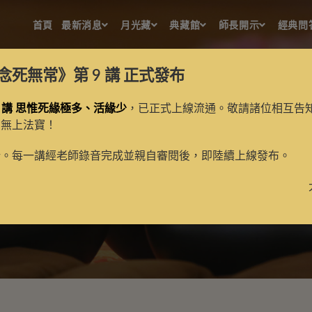
首頁
最新消息
月光藏
典藏館
師長開示
經典問
念死無常》第 9 講
正式發布
 講 思惟死緣極多、活緣少
，已正式上線流通。敬請諸位相互告
的無上法寶！
毘盧佛母
新。每一講經老師錄音完成並親自審閱後，即陸續上線發布。
>
毘盧佛母