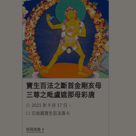
寶生百法之斷首金剛亥母
三尊之毗盧遮那母彩唐
2021 年 9 月 17 日
已收藏寶生百法唐卡
檢視頁面