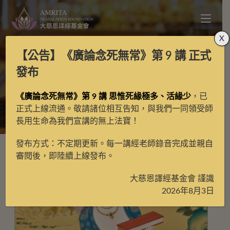
X
【公告】
《廣論念死無常》第 9 講
正式
普賢菩薩
發布
《廣論念死無常》第 9 講 思惟死緣極多、活緣少
，已
>
普賢菩薩
正式上線流通。敬請諸位相互告知，與我們一同領受師
長用生命為我們宣講的無上法寶！
發布方式：不定期更新。每一講經老師錄音完成並親自
審閱後，即陸續上線發布。
大慈恩譯經基金會 謹識
2026年8月3日