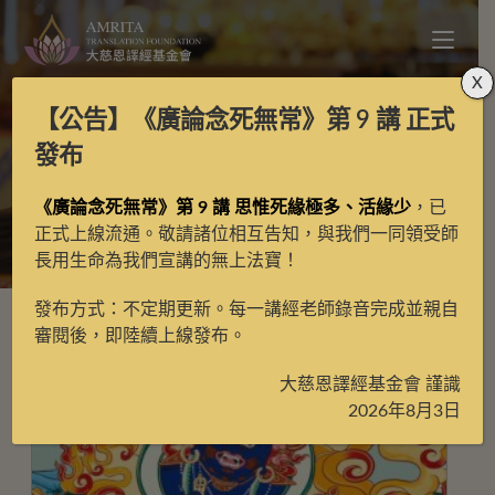
X
【公告】
《廣論念死無常》第 9 講
正式
忿怒護法
發布
《廣論念死無常》第 9 講 思惟死緣極多、活緣少
，已
>
忿怒護法
>
第2頁
正式上線流通。敬請諸位相互告知，與我們一同領受師
長用生命為我們宣講的無上法寶！
發布方式：不定期更新。每一講經老師錄音完成並親自
審閱後，即陸續上線發布。
大慈恩譯經基金會 謹識
2026年8月3日