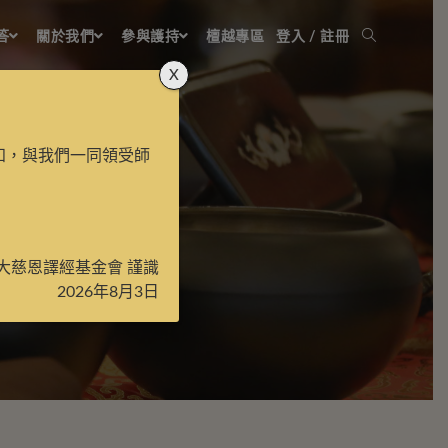
答
關於我們
參與護持
檀越專區
登入 / 註冊
X
知，與我們一同領受師
大慈恩譯經基金會 謹識
2026年8月3日