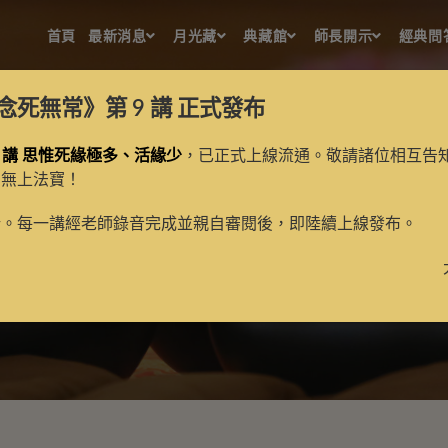
首頁
最新消息
月光藏
典藏館
師長開示
經典問
念死無常》第 9 講
正式發布
 講 思惟死緣極多、活緣少
，已正式上線流通。敬請諸位相互告
的無上法寶！
師子吼佛
新。每一講經老師錄音完成並親自審閱後，即陸續上線發布。
>
師子吼佛