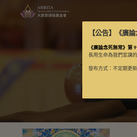
【公告】
《廣論
《廣論念死無常》第 9
長用生命為我們宣講
發布方式：不定期更