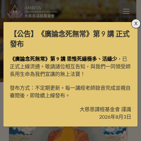
X
【公告】
《廣論念死無常》第 9 講
正式
寶生佛
發布
《廣論念死無常》第 9 講 思惟死緣極多、活緣少
，已
>
寶生佛
正式上線流通。敬請諸位相互告知，與我們一同領受師
長用生命為我們宣講的無上法寶！
發布方式：不定期更新。每一講經老師錄音完成並親自
審閱後，即陸續上線發布。
大慈恩譯經基金會 謹識
2026年8月3日