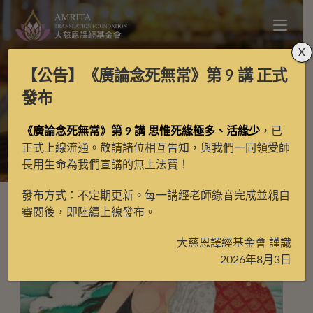
X
【公告】
《廣論念死無常》第 9 講
正式
密勒日巴
發布
《廣論念死無常》第 9 講 思惟死緣極多、活緣少
，已
>
密勒日巴
正式上線流通。敬請諸位相互告知，與我們一同領受師
長用生命為我們宣講的無上法寶！
發布方式：不定期更新。每一講經老師錄音完成並親自
審閱後，即陸續上線發布。
大慈恩譯經基金會 謹識
2026年8月3日