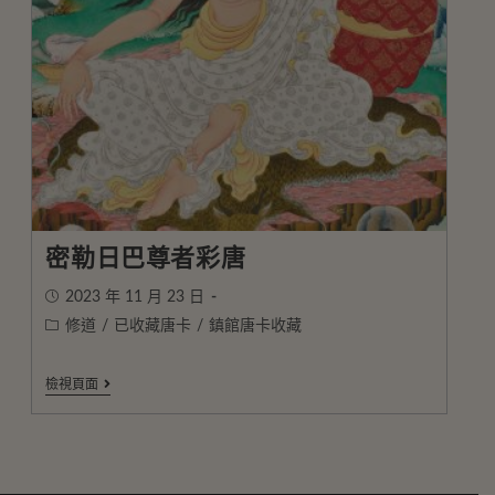
密勒日巴尊者彩唐
2023 年 11 月 23 日
修道
/
已收藏唐卡
/
鎮館唐卡收藏
檢視頁面