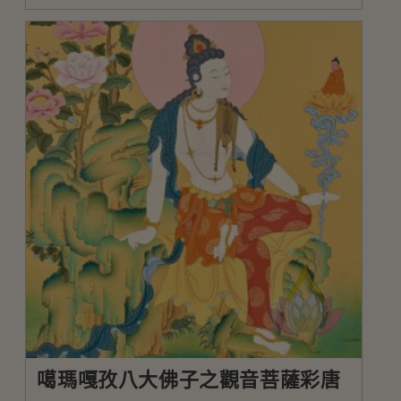
噶瑪嘎孜八大佛子之觀音菩薩彩唐