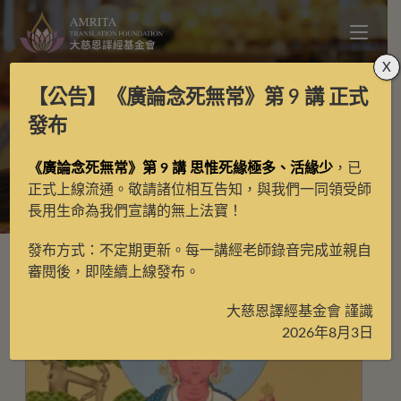
X
【公告】
《廣論念死無常》第 9 講
正式
噶瑪嘎孜派八蚌寺風格
發布
《廣論念死無常》第 9 講 思惟死緣極多、活緣少
，已
>
噶瑪嘎孜派八蚌寺風格
正式上線流通。敬請諸位相互告知，與我們一同領受師
長用生命為我們宣講的無上法寶！
發布方式：不定期更新。每一講經老師錄音完成並親自
審閱後，即陸續上線發布。
大慈恩譯經基金會 謹識
2026年8月3日