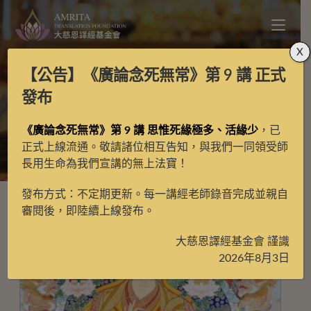
X
【公告】
《廣論念死無常》第 9 講
正式
嘉木樣大師
發布
《廣論念死無常》第 9 講 思惟死緣極多、活緣少
，已
>
嘉木樣大師
正式上線流通。敬請諸位相互告知，與我們一同領受師
長用生命為我們宣講的無上法寶！
發布方式：不定期更新。每一講經老師錄音完成並親自
審閱後，即陸續上線發布。
大慈恩譯經基金會 謹識
2026年8月3日