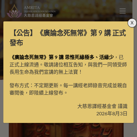
X
【公告】
《廣論念死無常》第 9 講
正式
勝愛
發布
《廣論念死無常》第 9 講 思惟死緣極多、活緣少
，已
>
勝愛
正式上線流通。敬請諸位相互告知，與我們一同領受師
長用生命為我們宣講的無上法寶！
發布方式：不定期更新。每一講經老師錄音完成並親自
審閱後，即陸續上線發布。
大慈恩譯經基金會 謹識
2026年8月3日