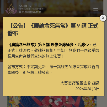
X
【公告】
《廣論念死無常》第 9 講
正式
不空金剛亥母
發布
《廣論念死無常》第 9 講 思惟死緣極多、活緣少
，已
>
不空金剛亥母
正式上線流通。敬請諸位相互告知，與我們一同領受師
長用生命為我們宣講的無上法寶！
發布方式：不定期更新。每一講經老師錄音完成並親自
審閱後，即陸續上線發布。
大慈恩譯經基金會 謹識
2026年8月3日