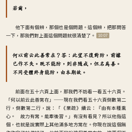
若爾，
他下面有個辨，那個也是個問題。這個辨，把那問答
一下，那我們對上面這個問題就很清楚了。
10:07
何以前云此善常在？答：此望不復對防，前據
已作不失。既不能防，則非隨戒，但名為善。
不同受體終身能防，由本期故。
前面在五十六頁上面，那我們不妨看一看五十六頁。
「何以前云此善常在」──現在我們看五十六頁倒數第二
行，倒數第二行，說：「《業疏》續云：『由有本種熏
心。 故力有常。能牽後習。」有沒有看見？所以他指這
個，也就是說實際上其他滿多地方常在。你現在說這個無