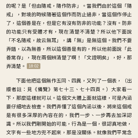
的呢？是「但由隨戒，隨作防非」。當我們由於這個「隨
戒」，對境的時候隨著這個作而防止過非，當這個作停止
了，這個善是在，但是它有沒有防非的功能？沒有。防非
的功能只有受體才有，現在清楚不清楚？所以他下面說
「不名隨戒，故云無耳」，講「無」是無這個。我們不要
弄錯，以為無善，所以這個善是有的，所以他前面說「此
善常存」，現在兩個辨清楚了啊！「文證明矣」，好，那
弄清楚。
18:02
下面他把這個無作五同、四異，又列了一個表，（出
版者註：見《備覽》第七十三、七十四頁。）大家看一
下，那麼這樣就可以。這個文大體上面就這樣，可是內涵
要仔細地去檢查。我們弄懂了這個內涵以後，將來這個戒
是有很多深厚的內容在的，我們一步、一步再去加深認
識。所以我們剛開始的可能，行為是一個，很認真地做，
文字有一些地方兜不起來，那是沒關係。就像我們平常念