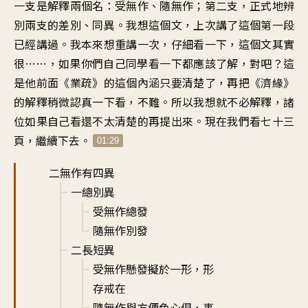
一支是解釋兩個名：受無作、隨無作；第二支，正式地辨
別兩支的差別、同異。我想這個文，上次講了這個第一段
已經講過。我本來想重講一次，仔細看一下，這個文其實
很……，如果你們自己同學看一下都應該了解，對吧？這
是他前面《業疏》的這個內涵只要清楚了，再把《濟緣》
的解釋稍微認真一下看，不難。所以我想就不必解釋，諸
位如果自己看還不太清楚的再提出來。現在我們看七十三
頁，繼續下去。
01:29
二無作有四異
一總別異
受無作總發
隨無作別發
二長短異
受無作懸發擬於一形，形
存戒在
隨無作與方便色心俱，事