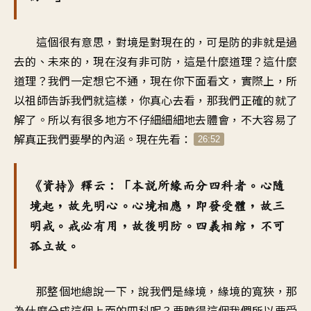
這個很有意思，對境是對現在的，可是防的非就是過
去的、未來的，現在沒有非可防，這是什麼道理？這什麼
道理？我們一定想它不通，現在你下面看文，實際上，所
以祖師告訴我們就這樣，你真心去看，那我們正確的就了
解了。所以有很多地方不仔細細細地去體會，不大容易了
解真正我們要學的內涵。現在先看：
26:52
《資持》釋云：「本說所緣而分四科者。心隨
境起，故先明心。心境相應，即發受體，故三
明戒。戒必有用，故後明防。四義相綰，不可
孤立故。
那整個地總說一下，說我們是緣境，緣境的寬狹，那
為什麼分成這個上面的四科呢？要曉得這個我們所以要受