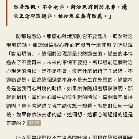
防是預擬，不令起非。對治現前則防未非，纔
失正念即落過非，故知現在無有防義。」
防都是懸防。那麼心對境預防它不要起非，既然對治
現前的話，那請問這個心裡面有沒有什麼非呀？所以說
「對治現前」，這個對治現前是只防過去的，過去的事情
過去了不要再來；未來的事情不要犯。所以眼前這個對治
心現起的時候，是不是不會、沒有什麼過錯了？過錯、不
過錯都是，因為這個過錯本身不是天生在外頭的，過錯本
身是當我們心對境的時候，如果說你隨順著煩惱無明，那
就是過錯，當你內心當中如法生起的時候，這個會不會過
錯啊？會不會過錯？現在諸位想一想看。就是對任何一個
境，如果你依法去想的話，這個想、這個心識過錯的還是
正確的？
33:38
所以平常我們說不在境界的好壞，那現在這裡很明確