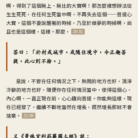
啊，得到了這個無上、無比的大寶啊！那怎麼樣想辦法從
生生死死，在任何生死當中啊，不再失去這個──菩提心
大寶。這個不要說醒著的時候，乃至於做夢的時候啊，尚
且也是這個樣，這樣。那麼，
20:31
答曰：「於村或城市，或隨住境中，令正趣菩
提，此心則不捨。」
是說，不管在任何情況之下，熱鬧的地方也好，清淨
冷僻的地方也好，隨便你在任何情況當中，使得這個心、
內心啊，一直正現在前，心心趣向菩提。你能夠這樣，現
在已經發了，繼續不斷地當然在增長，既然增長那就不會
捨棄。
21:06
又《曼殊室利莊嚴國土經》說：