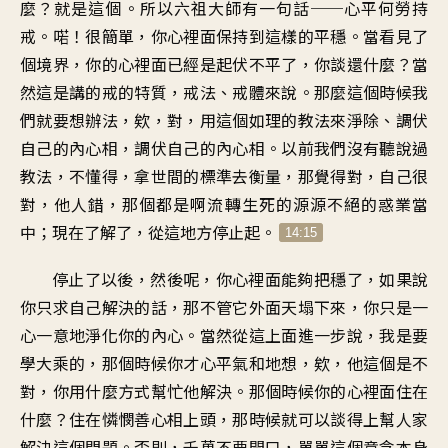
麼？就是這個。所以六祖大師有一句話──心平何勞持
戒。喏！很簡單，你心裡面保持到這樣的平穩。當看見了
個境界，你的心裡面已經是起伏不平了，你談還什麼？當
然這是講的戒的特質，戒法、戒體來說。那麼這個時候我
們就要想辦法，欸，對，用這個如理的教法來淨除、調伏
自己的內心相，調伏自己的內心相。以前我們沒有聽說過
教法，不懂得，拿世間的標準去衡量，那覺得對，自己很
對，他人錯，那個都是啊流轉生死的源源不絕的惑業當
中；現在了解了，從這地方停止起。
14:15
停止了以後，然後呢，你心裡面能夠把穩了，如果說
你只求自己解決的話，那不管它外面天塌下來，你只是一
心一意地淨化你的內心。當然從這上面進一步說，我是要
學大乘的，那個時候你才心平氣和地想，欸，他這個是不
對，你用什麼方式幫忙他解決。那個時候你的心裡面住在
什麼？住在憐憫善心相上頭，那時候就可以談得上幫人家
解決這個問題。否則，千萬不要開口，單單這個意念本身