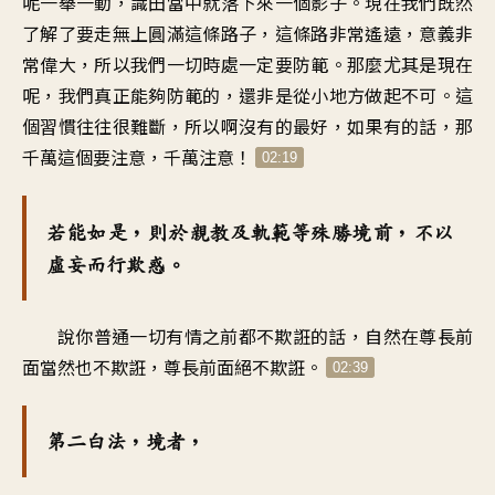
呢一舉一動，識田當中就落下來一個影子。現在我們既然
了解了要走無上圓滿這條路子，這條路非常遙遠，意義非
常偉大，所以我們一切時處一定要防範。那麼尤其是現在
呢，我們真正能夠防範的，還非是從小地方做起不可。這
個習慣往往很難斷，所以啊沒有的最好，如果有的話，那
千萬這個要注意，千萬注意！
02:19
若能如是，則於親教及軌範等殊勝境前，不以
虛妄而行欺惑。
說你普通一切有情之前都不欺誑的話，自然在尊長前
面當然也不欺誑，尊長前面絕不欺誑。
02:39
第二白法，境者，