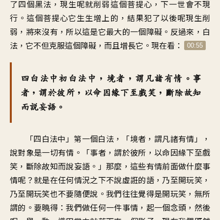
了四個黑法，現生呢就削弱這個菩提心，下一世會不現
行。這個菩提心它生生增上的，結果犯了以後呢現生削
弱，將來沒有，所以這是它最大的一個障礙。反過來，白
法，它不但克服這個障礙，而且增長它。現在看：
00:55
四白法中初白法中，境者，謂凡諸有情。事
者，謂於彼所，以命因緣下至戲笑，斷除故知
而說妄語。
「四白法中」第一個白法，「境者，謂凡諸有情」，
說對象是一切有情。「事者，謂於彼所，以命因緣下至戲
笑，斷除故知而說妄語。」那麼，這些有情前面做什麼事
情呢？就是在任何情況之下不說虛誑的語，乃至開玩笑，
乃至開玩笑也不要隨便說。我們往往覺得是開玩笑，無所
謂的。要曉得：我們做任何一件事情，起一個念頭，然後