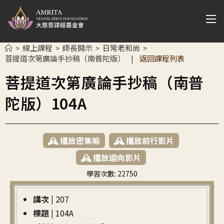
線上課程
師長開示
日常老和尚
>
>
>
>
菩提道次第廣論手抄稿（南普陀版）
返回課程列表
|
菩提道次第廣論手抄稿（南普
陀版）104A
播放密集嘛
播放前行影片
播放迴向影片
學習次數:
22750
繁中
講次 |
207
標題 |
104A