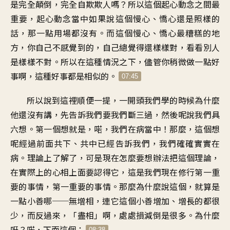
是完全顛倒，完全自欺欺人嗎？所以這個起心動念之間最
重要，起心動念當中如果說這個慢心、憍心還是照樣的
話，那一點用場都沒有。而這個慢心、憍心最糟糕的地
方，你自己不感覺到的，自己總覺得還樣樣對，看看別人
是樣樣不對。所以在這種情況之下，儘管你稍微做一點好
事啊，這種好事都是相似的。
07:45
所以說到這裡順便一提，一開頭我們學的時候為什麼
他還沒有講，先告訴我們要我們斷三過，然後呢說我們具
六想。第一個想就是，喏，我們在病當中！那麼，這個想
呢經過前面共下、共中已經告訴我們，我們確確實實在
病。理論上了解了，可是現在怎麼要想辦法把這個理論，
在實際上的心相上面要認得它，這是我們現在修行第一重
要的事情，第一重要的事情。那麼為什麼說這個，就算是
一點小善哪──無增相，連它這個小善增加、增長的都很
少，而反過來，「盡相」啊，處處損減倒是很多。為什麼
呀？喏，下面這個：
08:38