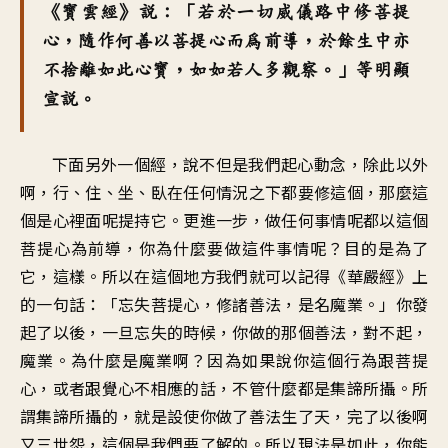
《寶雲經》說：「若於一切威儀路中修菩提
心，隨作何善以菩提心而為前導，於餘生中亦
不捨離如此心寶，如如若人多觀察。」等明顯
宣說。
下面另外一個經，說不但是我們起心動念，除此以外
啊，行、住、坐、臥在任何情況之下都要修這個，那麼這
個是心裡面呢提持它。更進一步，做任何事情呢都以這個
菩提心為前導，你為什麼要做這件事情呢？目的是為了
它，這樣。所以在這個地方我們就可以記得《華嚴經》上
的一句話：「忘失菩提心，修諸善法，是名魔業。」你發
起了以後，一旦忘失的時候，你做的那個善法，對不起，
魔業。為什麼是魔業啊？因為如果說你這個行為跟菩提
心，或者跟覺心不相應的話，不管什麼都是集諦所攝。所
謂集諦所攝的，就是設使你做了善法生了天，完了以後啊
又三世怨，這個是我們要了解的。所以現法是如此，你能