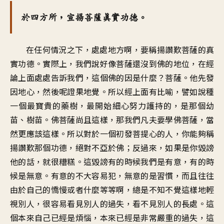
於四方所，宣揚菩薩真實功德。
在任何情況之下，處處地方啊，要稱揚讚歎菩薩的真
實功德。實際上，我們說好像菩薩還沒到佛的地位，在經
論上面處處告訴我們，這個佛的因是什麼？菩薩。他先發
因地心，然後呢證果地覺。所以經上面有比喻，譬如說種
一個最寶貴的藥樹，最開始細心努力護持的，是那個幼
苗、樹苗。佛菩薩尚且這樣，那我們凡夫要學佛菩薩，當
然更應該這樣。所以對於一個初發菩提心的人，你能夠稱
揚讚歎那個功德，絕對不亞於佛；反過來，如果是你毀謗
他的話，就很糟糕。這毀謗有的時候我們是有意，有的時
候是無意。有意的不大容易犯，無意的是習慣，而且往往
由於自己的憍慢或者什麼等等啊，總是不知不覺這樣地輕
視別人，很容易看見別人的過失，看不見別人的長處。這
個本來自己已經是煩惱，本來已經是非常嚴重的過失，這