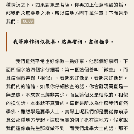
種情況之下，如果對象是菩薩，你再加上任意輕毀的話，
那我們永無翻身之地，所以這地方啊千萬注意！下面告訴
我們：
06:09
我等雖作相似微善，然無增相，盡相極多，
我們雖然平常也好像做一點好事，他那個好事啊，下
面四個字這四個字仔細看：第一個這個善叫「微善」，而
且這個微善還「相似」，看起來好像是，看起來好像是。
我們的的確確，如果你仔細檢查的話，你會發現簡直是一
無是處，本來就已經非常少，而且這個又是相似的，相似
的換句話，本來就不真實的。這個是所以為什麼我們雖然
學佛，雖然學是要學大士，實際上呢我們卻是要從像俞淨
意公那種地方學起。這麼現實的例子擺在這地方，假定說
我們連像俞先生那樣做不到，而我們說學大士的話，那不