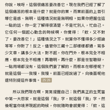
你說，唉呀，這個很痛苦要改善它。現在我們已經了解了
這個痛苦的根本是什麼？就是你的業。而業前面的上首引
導它是惑、無明，這種情況就是無明相。如果你把握住這
一點的話，你一定了解得很清楚，不是忙別人，忙自己。
它任何一個起心動念的時候啊，你覺得：「欸，又不對
了，要改善它！」這種情況之下，就算你不懂得多少經論
等等，你對了！反之，儘管你三藏十二部樣樣都通，寫多
少文章，講多少大法，對不起，你在門外，根本完全不相
應，根本完全不相應！再聰明，再什麼，那是世智聰辯，
一點用場都沒有，這個我們要了解的。而根本在哪裡呢？
就是這個──我慢，我慢。前面已經說過了，向後面呢他
還特別提這件事情。
25:26
所以我們現在啊，常常提醒自己：我們真正的生死當
中第一大怨家，就是這個「我」字，就這個「我」字。然
後呢當你境界現起的時候，你就隨時會感覺得：「欸，這