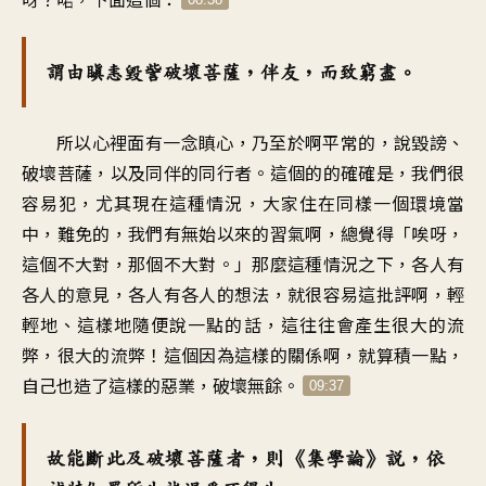
謂由瞋恚毀訾破壞菩薩，伴友，而致窮盡。
所以心裡面有一念瞋心，乃至於啊平常的，說毀謗、
破壞菩薩，以及同伴的同行者。這個的的確確是，我們很
容易犯，尤其現在這種情況，大家住在同樣一個環境當
中，難免的，我們有無始以來的習氣啊，總覺得「唉呀，
這個不大對，那個不大對。」那麼這種情況之下，各人有
各人的意見，各人有各人的想法，就很容易這批評啊，輕
輕地、這樣地隨便說一點的話，這往往會產生很大的流
弊，很大的流弊！這個因為這樣的關係啊，就算積一點，
自己也造了這樣的惡業，破壞無餘。
09:37
故能斷此及破壞菩薩者，則《集學論》說，依