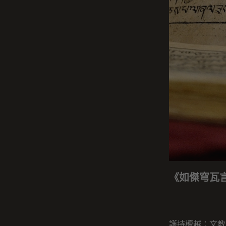
《如傑穹瓦
護持檀越：文教