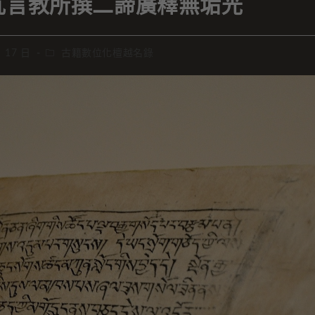
瓦言教所撰二諦廣釋無垢光
月 17 日
古籍數位化檀越名錄