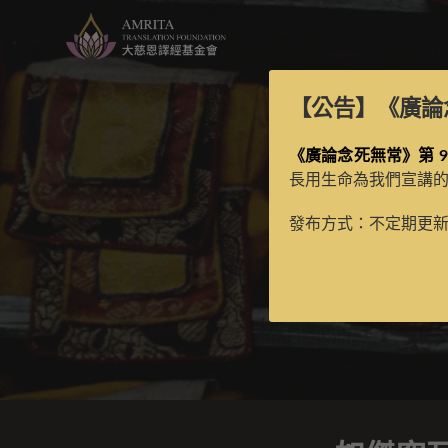
【公告】
《廣論
《廣論念死無常》第 9
長用生命為我們宣講
如
發布方式：不定期更