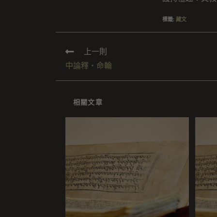
標籤
:
藏文
上一則
中論釋・命輪
相關文章