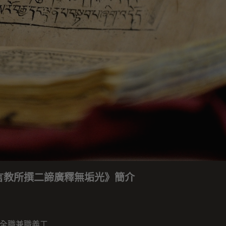
言教所撰二諦廣釋無垢光》簡介
全職兼職義工