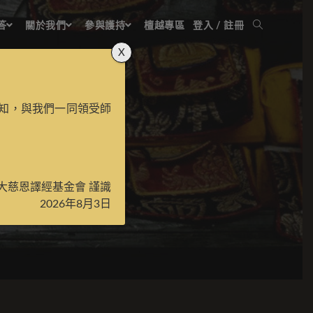
答
關於我們
參與護持
檀越專區
登入 / 註冊
X
知，與我們一同領受師
垢光
大慈恩譯經基金會 謹識
2026年8月3日