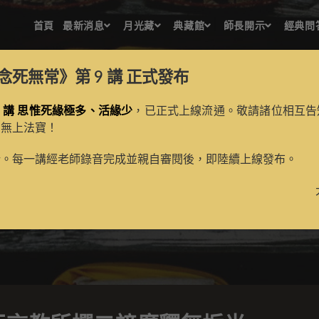
首頁
最新消息
月光藏
典藏館
師長開示
經典問
念死無常》第 9 講
正式發布
 講 思惟死緣極多、活緣少
，已正式上線流通。敬請諸位相互告
的無上法寶！
傑穹瓦言教所撰二諦廣釋無
新。每一講經老師錄音完成並親自審閱後，即陸續上線發布。
>
月光藏
>
古籍數位化檀越名錄