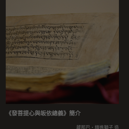
《發菩提心與皈依總義》簡介
藏那巴・精進獅子 造