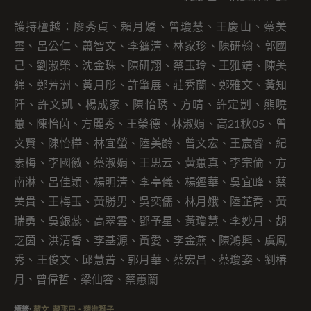
護持檀越：廖秀貞、賴月嬌、曾瓊慧、王慶山、蔡美
雲、呂公仁、蕭智文、李鐮清、林家珍、陳研翰、郭國
己、劉淑榮、沈金珠、陳研翔、蔡玉玲、王雅靖、陳美
綿、鄭芳洲、黃月彤、許肇展、莊秀蘭、鄭雅文、黃知
阡、許文凱、楊成家、陳怡琇、方晴、許定剴、熊曉
蕙、陳怡茵、方麗秀、王榮德、林淑娟、高21秋05、曾
文賢、陳怡樺、林宜螢、陸美齡、曾文宏、王宸睿、紀
素梅、李國徽、蔡淑娟、王思云、黃蕙真、李宗倫、方
南淋、呂佳穎、楊明清、李亭儀、楊鏗華、吳宜峰、蔡
美貴、王梅玉、黃勝男、吳奕儒、林月娥、陸芷喬、黃
瑞勇、吳銀蕊、高翠雲、鄧予星、黃瓊慧、李妙月、胡
芝茵、洪清香、李基源、黃愛、李金燕、陳鴻興、虞鳳
秀、王俊文、邱慧菁、郭月華、蔡宏昌、蔡瓊姿、劉椿
月、曾偉哲、梁仙容、蔡蕙蘭
標籤
:
藏文
,
藏那巴・精進獅子