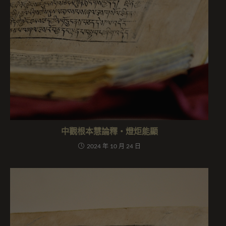
中觀根本慧論釋・燈炬能顯
2024 年 10 月 24 日