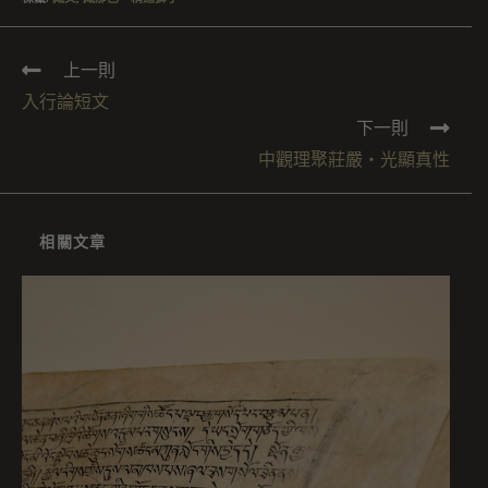
上一則
入行論短文
下一則
中觀理聚莊嚴・光顯真性
相關文章