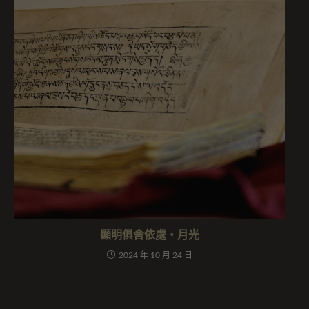
顯明俱舍依處・月光
2024 年 10 月 24 日