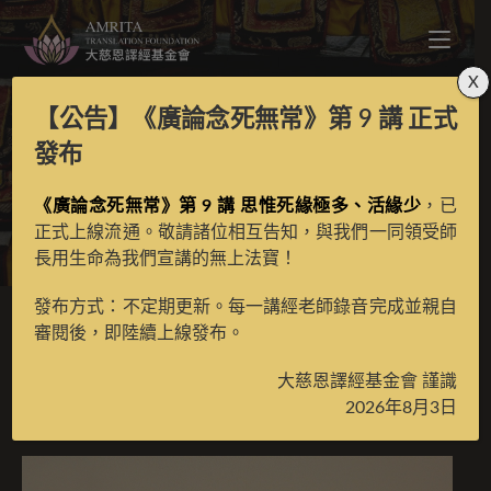
X
【公告】
《廣論念死無常》第 9 講
正式
發菩提心與皈依總義
發布
《廣論念死無常》第 9 講 思惟死緣極多、活緣少
，已
>
月光藏
>
古籍數位化檀越名錄
正式上線流通。敬請諸位相互告知，與我們一同領受師
長用生命為我們宣講的無上法寶！
發布方式：不定期更新。每一講經老師錄音完成並親自
審閱後，即陸續上線發布。
發菩提心與皈依總義
大慈恩譯經基金會 謹識
2026年8月3日
2025 年 11 月 17 日
古籍數位化檀越名錄