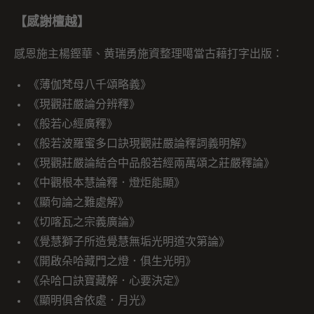
【感謝檀越】
感恩施主楊鏗華、黄瑞勇施資整理噶當古藉打字出版：
《薄伽梵母八千頌略義》
《現觀莊嚴論分辨釋》
《般若心經廣釋》
《般若波羅蜜多口訣現觀莊嚴論釋詞義明解》
《現觀莊嚴論結合中品般若經兩萬頌之莊嚴釋論》
《中觀根本慧論釋．燈炬能顯》
《顯句論之難處解》
《切喀瓦之宗義廣論》
《覺慧獅子所造覺慧無垢光明道次第論》
《開啟朵哈藏門之燈．俱生光明》
《朵哈口訣寶藏解．心要決定》
《顯明俱舍依處．月光》