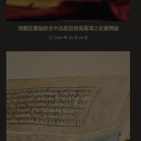
現觀莊嚴論結合中品般若經兩萬頌之莊嚴釋論
2024 年 10 月 24 日