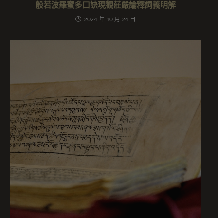
般若波羅蜜多口訣現觀莊嚴論釋詞義明解
2024 年 10 月 24 日