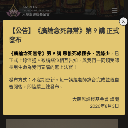
X
【公告】
《廣論念死無常》第 9 講
正式
切喀瓦之宗義廣論
發布
《廣論念死無常》第 9 講 思惟死緣極多、活緣少
，已
>
月光藏
>
古籍數位化檀越名錄
正式上線流通。敬請諸位相互告知，與我們一同領受師
長用生命為我們宣講的無上法寶！
發布方式：不定期更新。每一講經老師錄音完成並親自
審閱後，即陸續上線發布。
切喀瓦之宗義廣論
大慈恩譯經基金會 謹識
2026年8月3日
2024 年 10 月 24 日
古籍數位化檀越名錄