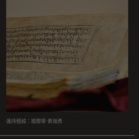
護持檀越：楊鏗華⋅黄瑞勇