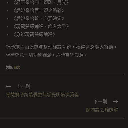
《君王朵哈四十頌疏．月光》
《后妃朵哈百十頌之略義》
《后妃朵哈疏．心要決定》
《現觀莊嚴論釋．趣入大乘》
《分辨現觀莊嚴論釋》
祈願施主由此施資整理經論功德，獲得甚深廣大智慧，
現時究竟一切功德圓滿，六時吉祥如意。
標籤
:
藏文
上一則
覺慧獅子所造覺慧無垢光明道次第論
下一則
顯句論之難處解