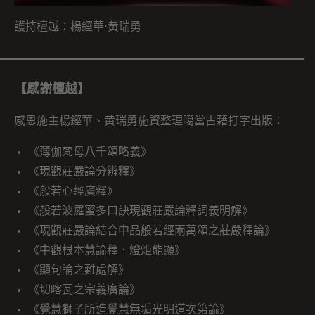
護持檀越：楊鏗華⋅黄瑞勇
【感謝檀越】
感恩施主楊鏗華、黄瑞勇施資整理噶當古藉打字出版：
《薄伽梵母八千頌略義》
《現觀莊嚴論分辨釋》
《般若心經廣釋》
《般若波羅蜜多口訣現觀莊嚴論釋詞義明解》
《現觀莊嚴論結合中品般若經兩萬頌之莊嚴釋論》
《中觀根本慧論釋．燈炬能顯》
《顯句論之難處解》
《切喀瓦之宗義廣論》
《覺慧獅子所造覺慧無垢光明道次第論》