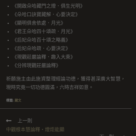
《開啟朵哈藏門之燈．俱生光明》
《朵哈口訣寶藏解．心要決定》
《顯明俱舍依處．月光》
《君王朵哈四十頌疏．月光》
《后妃朵哈百十頌之略義》
《后妃朵哈疏．心要決定》
《現觀莊嚴論釋．趣入大乘》
《分辨現觀莊嚴論釋》
祈願施主由此施資整理經論功德，獲得甚深廣大智慧，
現時究竟一切功德圓滿，六時吉祥如意。
標籤
:
藏文
上一則
中觀根本慧論釋・燈炬能顯