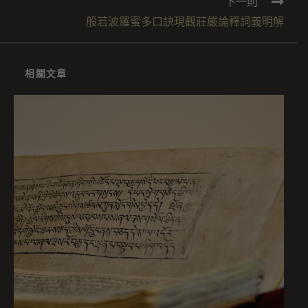
下一則
般若波羅蜜多口訣現觀莊嚴論釋詞義明解
相關文章