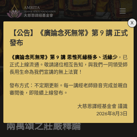
X
【公告】
《廣論念死無常》第 9 講
正式
現觀莊嚴論結合中品般
發布
若經兩萬頌之莊嚴釋論
《廣論念死無常》第 9 講 思惟死緣極多、活緣少
，已
正式上線流通。敬請諸位相互告知，與我們一同領受師
長用生命為我們宣講的無上法寶！
>
月光藏
>
古籍數位化檀越名錄
發布方式：不定期更新。每一講經老師錄音完成並親自
審閱後，即陸續上線發布。
大慈恩譯經基金會 謹識
現觀莊嚴論結合中品般若經
2026年8月3日
兩萬頌之莊嚴釋論