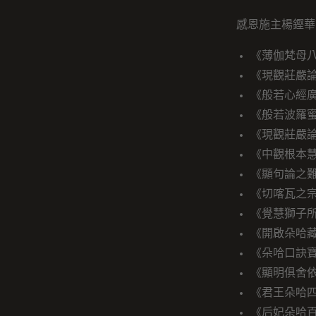
感恩施主楊鏗華
《薄伽梵母
《現觀莊嚴
《般若心經
《般若波羅
《現觀莊嚴
《中觀根本
《顯句論之
《切喀瓦之
《覺慧獅子
《開啟朵哈
《朵哈口訣
《顯明俱舍
《君王朵哈
《后妃朵哈