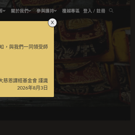
答
關於我們
參與護持
檀越專區
登入 / 註冊
X
知，與我們一同領受師
大慈恩譯經基金會 謹識
2026年8月3日