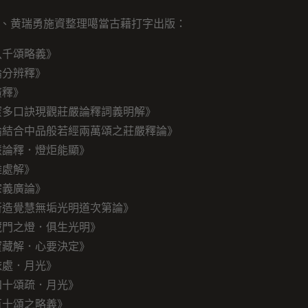
、黄瑞勇施資整理噶當古藉打字出版：
八千頌略義》
論分辨釋》
廣釋》
蜜多口訣現觀莊嚴論釋詞義明解》
論結合中品般若經兩萬頌之莊嚴釋論》
慧論釋．燈炬能顯》
難處解》
宗義廣論》
所造覺慧無垢光明道次第論》
藏門之燈．俱生光明》
寶藏解．心要決定》
依處．月光》
四十頌疏．月光》
百十頌之略義》