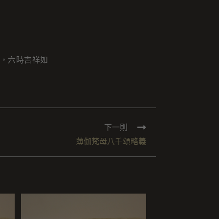
，六時吉祥如
下一則
薄伽梵母八千頌略義