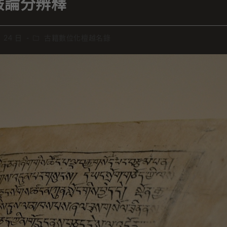
嚴論分辨釋
月 24 日
古籍數位化檀越名錄