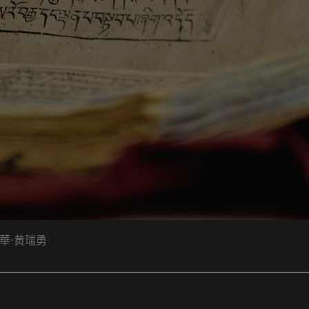
華⋅黄瑞勇