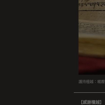
護持檀越：楊鏗
【感謝檀越】