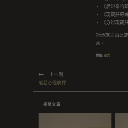
《后妃朵哈
《現觀莊嚴
《分辨現觀
祈願施主由此
意。
標籤
:
藏文
上一則
般若心經廣釋
相關文章