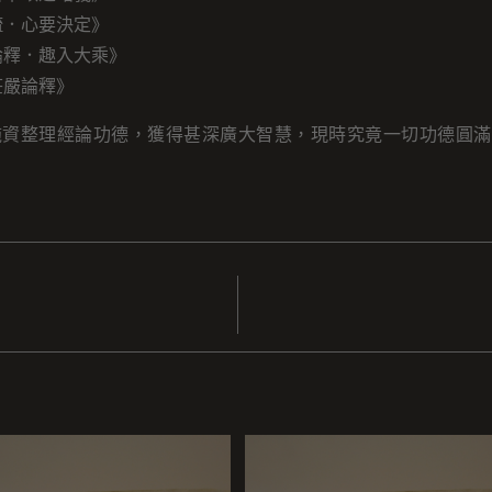
疏．心要決定》
論釋．趣入大乘》
莊嚴論釋》
施資整理經論功德，獲得甚深廣大智慧，現時究竟一切功德圓滿