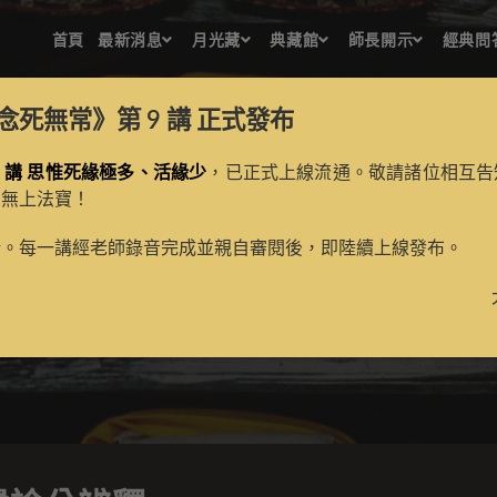
首頁
最新消息
月光藏
典藏館
師長開示
經典問
念死無常》第 9 講
正式發布
 講 思惟死緣極多、活緣少
，已正式上線流通。敬請諸位相互告
的無上法寶！
現觀莊嚴論分辨釋
新。每一講經老師錄音完成並親自審閱後，即陸續上線發布。
>
月光藏
>
古籍數位化檀越名錄