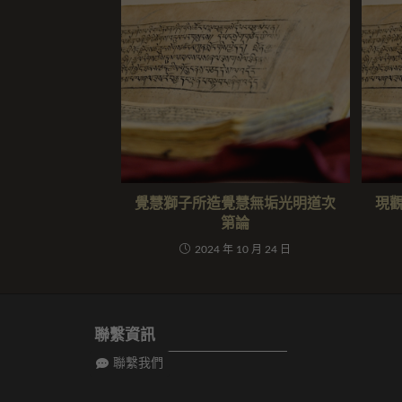
覺慧獅子所造覺慧無垢光明道次
現
第論
2024 年 10 月 24 日
聯繫資訊
聯繫我們