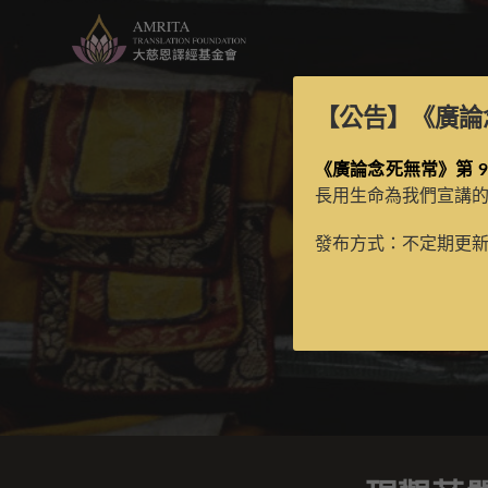
【公告】
《廣論
《廣論念死無常》第 9
長用生命為我們宣講
發布方式：不定期更