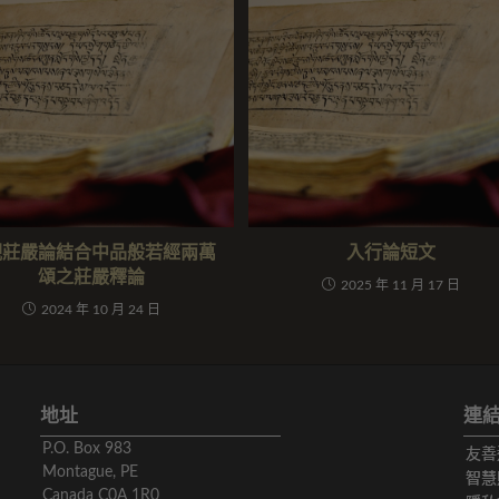
觀莊嚴論結合中品般若經兩萬
入行論短文
頌之莊嚴釋論
2025 年 11 月 17 日
2024 年 10 月 24 日
地址
連
P.O. Box 983
友善
Montague, PE
智慧
Canada C0A 1R0