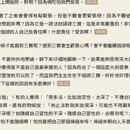
法上開始防
，
對吧？因為佛陀怕我們受苦
。
04:10
聽了之後會覺得有點緊張
，
但是不聽會更緊張吧
！
因為不聽
會想起來嗎
？
因為它是一謗法就誹謗三寶
，
這是非常嚴重的
！
非
就毀謗的人自己負責任啊
！
什麼責任
？
受苦啊
！
04:40
時候才能遇到三寶呢
？
遇到三寶會生歡喜心嗎
？
會不會繼續毀謗
，
不要快快地學過
。
靜下來仔細地觀察一下
。
如果能夠受用
宗大
你覺得
是不是自己是最幸運的人
？
因為
防治了一個這麼大的惡業
世墮落就可以防了
。
而且我們生生世世不毀謗三寶
，
好好地珍惜
種下這樣的因
該有多麼美好
！
05:33
棄捨
」！
有的人覺得
：「
很多法，比如說空性
，
太深了
，
不適合
法類
。
還有的時候說
：「
依止法對我來說很深
！
可能也不用觀
不深呢
？
就隨順自己習性的不深
。
隨順自己習性的，去哪兒呢
？
恰恰不能隨順啊
！
恰恰要把自己那個擰過來呀
！
擰過來朝向人天