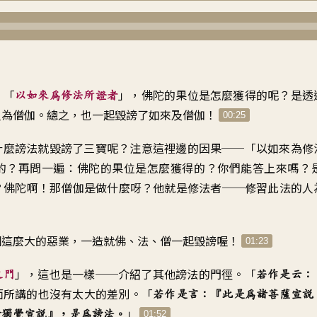
：「
」，
佛陀的果位是怎麼獲得的呢
？
是透
以如來為修法所證者
人為僧伽
。
總之
，
也一起毀謗了如來及僧伽
！
00:25
什麼謗法就毀謗了三寶呢
？
注意這裡邊的因果
──「
以如來為修
的
？
再問一遍
：
佛陀的果位是怎麼獲得的
？
你們能答上來嗎
？
？
佛陀啊
！
那僧伽是做什麼呀
？
他就是修法者
──
修習此法的人
個這麼大的惡業
，
一造就
佛、法、僧一起毀謗喔
！
01:23
」，
這也是一樣
──
介紹了其他謗法的門徑
。「
之門
若作是云
：
面所講的
也沒有太大的差別
。「
若作是言
：『
此是為諸菩薩宣說
」
諸獨覺宣說』，是為謗法
。
01:52