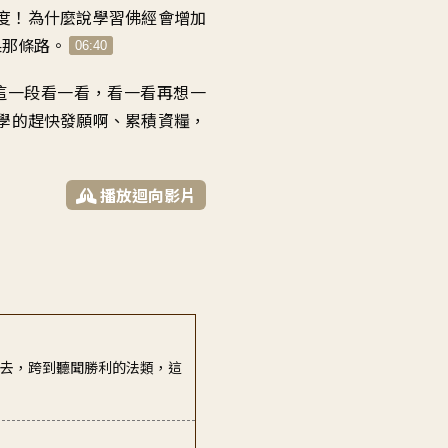
度
！
為什麼說學習佛經
會增加
果那條路
。
06:40
這一段看一看
，
看一看再想一
學的趕快發願啊
、
累積資糧
，
播放迴向影片
過去，跨到聽聞勝利的法類，這