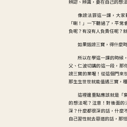
辨認、辨識
，
要在自己的想
像謗法罪這一課
，
大家
「
唰！」一下聽過了
，
平常
負呢
？
有沒有人負責任呢
？
如果毀謗三寶
，
得什麼
所以在學這一課的時候
父、仁波切講的這一段
，
那
謗三寶的業喔
！
從這個門來
那生生世世就能值遇三寶
，
這裡邊重點應該就是
「
的想法呢
？
注意
！
對後面的
深
？
什麼都很深的話
，
什麼
自己習性
就去惡道的話
，
那