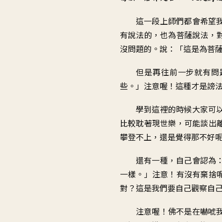
這一段
上師們都會
希望
有說法的
，
也為菩薩說法，
沒問題的
。
說：「這是為菩
但是再往前一步就有問
些
。」
注意喔
！
這種才是謗
學到這裡的時候
大家可
比較耽著現世樂
，
可能談出
攀登不上
，
還是覺得那不好
還有一種
，
自己會認為
一樣
。」
注意！有沒有棄捨
對？這是我們要自己
觀察自
注意喔！佛不是在嚇唬