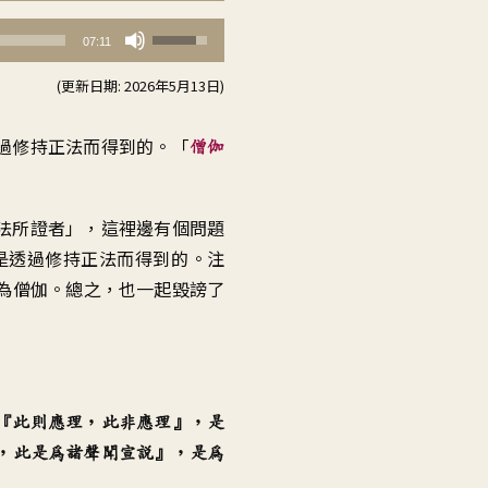
使
07:11
用
(更新日期: 2026年5月13日)
向
上/
過修持正法而得到的
。「
僧伽
向
下
鍵
法所證者
」，
這裡邊有個問題
以
是透過修持正法而得到的
。
注
提
為僧伽
。
總之
，
也一起毀謗了
高
或
降
低
『
此則應理，此非應理
』，
是
音
，
此是為諸聲聞宣說
』，
是為
量。