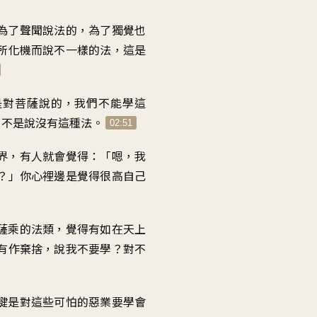
為了聲聞說法的
，
為了獨覺也
所化機
而說不一樣的法
，
這是
是對菩薩說的
，
我們不能學這
。
不是說沒有這種法
。
02:51
界
，
有人就會覺得
：「
嗯，我
？」
你心裡邊是覺得很高
自己
薩乘的法類
，
覺得有如在天上
有作棄捨
，
說我不要學
？
對不
鍵是
對這些可怕的惡業
要學會