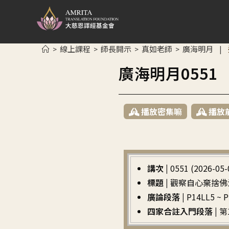
線上課程
師長開示
真如老師
廣海明月
>
>
>
>
|
廣海明月055
播放密集嘛
播放
講次 |
0551 (2026-05-
標題 |
觀察自心棄捨佛
廣論段落 |
P14LL5 
四家合註入門段落 |
第