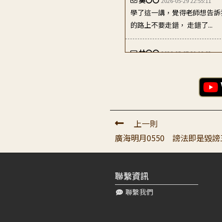
2026-05-29 22:55:11
學了這一講，覺得老師想告訴
的路上不要走錯， 走錯了...
林〇〇
2026-05-07 21:19:02
頂禮大寶恩師： 聆聽您的開
誠感恩上師為弟子說法...
鄭〇〇
2026-05-07 09:45:22
頂禮真如老師： 今天早上上
上一則
觀察自己的內心很重要...
廣海明月0550 謗法即是毀謗
H****** T***
2026-05-16 04:
頂禮老師： 感恩老師為我們
聯繫資訊
的密意，不經意間真的...
聯繫我們
冼〇〇
2026-05-06 23:14:25