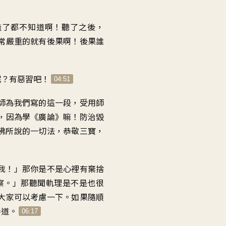
造了都不知道啊
！
聽了之後
，
常嚴重的
就有後果啊
！
後果誰
呢
？
有惡習吧
！
04:51
師為我們寫的這一段
，
受用師
，
因為學《廣論》嘛
！
防治毀
佛所說的一切法
，
恭敬三寶
，
我
！」
那你是不是
心裡有棄捨
察
。」
那聽聞軌理是不是也很
大家可以考慮一下
。
如果隨順
善道
。
06:17