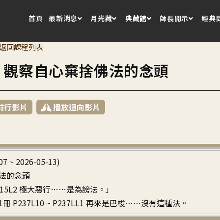
首頁
最新消息
月光藏
典藏館
師長開示
經典
返回課程列表
1 觀察自心棄捨佛法的念頭
前行影片
播放迴向影片
07 ~ 2026-05-13)
法的念頭
~ P15L2 極大惡行……是為謗法。」
1冊 P237L10 ~ P237LL1 再來是巴梭……沒有這種法。