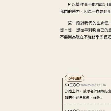
所以這件事
不能情感用
我們的慧力
，
因為一直要運
這一段對我們的生命
是
想
。
想一想從早到晚自己的
不要因為現在不能修學
即便
心得回饋
王〇〇
2026-05-06 22:11:36
頂禮上師， 感恩老師細緻指
點也不容易覺察，就是...
吳〇〇