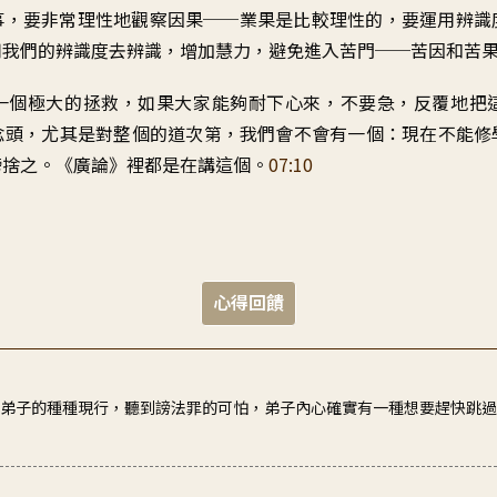
事
，
要非常理性地觀察因果
──
業果是比較理性的
，
要運用辨識
用我們的辨識度
去辨識
，
增加慧力
，
避免進入苦門
──
苦因和苦
一個極大的拯救
，
如果大家能夠耐下心來
，
不要急
，
反覆地把
念頭
，
尤其是對整個的道次第
，
我們會不會有一個
：
現在不能修
謗捨之
。《
廣論》裡都是在講這個
。
07:10
心得回饋
出弟子的種種現行，聽到謗法罪的可怕，弟子內心確實有一種想要趕快跳