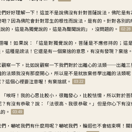
我們好好理解一下
！
這並不是說佛
沒有針對菩薩說法
，
佛陀是有
對吧
？
因為佛陀會針對眾生的
根性而說法
，
是有的
。
針對各別的
薩說的
，
這是為獨覺說的
，
這是為聲聞說的
」，
沒問題的
。
02:28
題囉
！
如果說：「這是
對獨覺說的
，
菩薩是不應修持的
；
這
法
，
這種是謗法
！
它還是有一個棄捨的意思
，
有沒有發現
？
棄捨
以觀察一下
，
比如說觀察一下
我們對於出離心的法類
──
出離三
離的法類
我沒有那麼開心
，
所以是不是就放棄
修學出離的法類呢
呢
？
這個心裡要注意喔
！
有棄捨感
。
03:22
：「唉呀
！
我的心思比較小
，
很難發心，比較怯懦
，
所以對於菩
呢
？
有沒有恭敬
？
說
：「
法很高、我很恭敬
。」
但是你心下有沒
己的
。
03:49
我們
，
嚇唬我們有什麼用呢
？
嚇唬我們，輪迴也不會結束啊
！
關