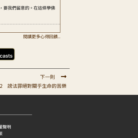
，要我們留意的。在這條學佛
閱讀更多心得回饋...
生生世世沉淪惡趣無法出離。至
又再聽了一次。弟子的心得是：
下一則
52 謗法罪絕對關乎生命的苦樂
多時候沒有深入經典不明白佛陀
權聲明
策