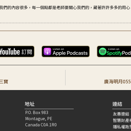
我們的內容很多，每一個點都是老師要關心我們的，藏著許許多多的用心
示有如春雷，驚醒沉睡中的弟子，原來弟子如此輕易即能造下謗法惡業，
班前一上線就看到新的一講《廣海明月》，馬上聽了一次，下班回家後，
三寶
廣海明月05
05:02
諄諄教誨，怕我們走錯了路，時刻叮囑我們小心慎微防止謗法罪。確實很
地址
連結
P.O. Box 983
友善連結
Montague, PE
智慧財產
Canada C0A 1R0
隱私權政