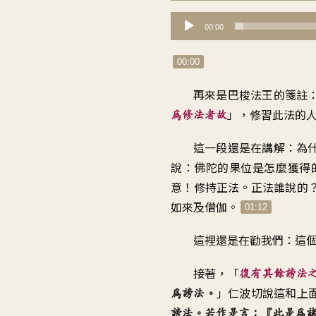
音
00:00
訊
播
00:00
放
再來是巴梭法王的箋註
器
」，
修習此法的
為修法者故
這一段還是在講解
：
為
說
：
佛陀的果位是怎麼獲得
意
！
修持正法
。
正法誰說的
如來及僧伽
。
01:12
這裡還是在勸我們
：
這
接著
，「
復有其餘謗法
」
仁波切說這和上
為謗法
。
謗法
。
若作是言
：『
此是為