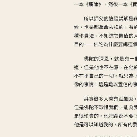
一本《廣論
》，
然後一本《
所以師父的這段講解
是
候
，
也是都拿命去換的
，
有
種珍貴法
。
不知道它價值的
目的
──
佛陀為什麼要講這
佛陀的深恩
，
就是有一
道，但是他也不在意
，
在他
不在乎自己的一切
，
就只為
像的事情
！
這是難以置信的
其實很多人會有孤獨感
但是佛陀不珍惜我們
，
能為
是很珍貴的
，
他把命都不要
他是可以知道我的
，
所有的