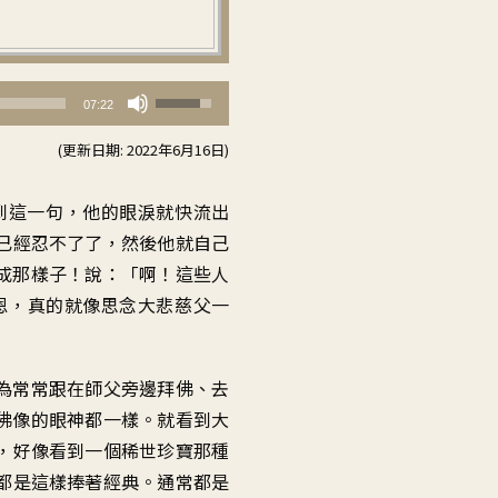
使
07:22
用
(更新日期: 2022年6月16日)
向
上/
到這一句
，
他的眼淚就快流出
向
已經忍不了了
，
然後他就自己
下
成那樣子！說：「啊
！
這些人
鍵
恩
，
真的就像思念大悲慈父一
以
提
高
為常常跟在師父旁邊拜佛
、
去
或
佛像的眼神
都一樣
。
就看到大
降
，
好像看到一個稀世珍寶
那種
低
都是這樣捧著經典
。
通常都是