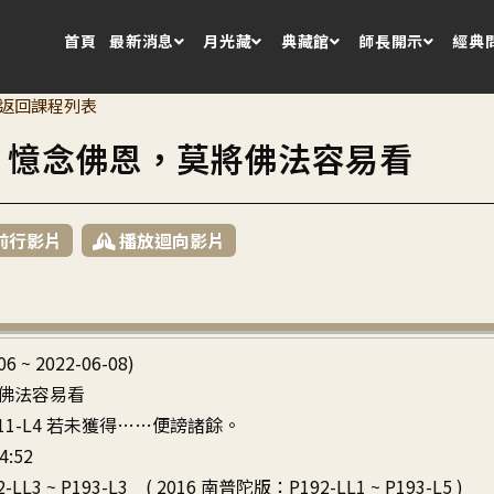
首頁
最新消息
月光藏
典藏館
師長開示
經典
返回課程列表
5 憶念佛恩，莫將佛法容易看
前行影片
播放迴向影片
06 ~ 2022-06-08)
佛法容易看
~ P11-L4 若未獲得……便謗諸餘。
4:52
-LL3 ~ P193-L3 ( 2016 南普陀版：P192-LL1 ~ P193-L5 )