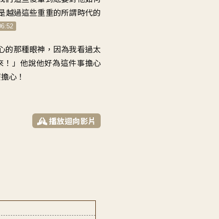
是越過這些重重的
所謂時代的
06:52
心的那種眼神
，
因為我看過太
來！」
他說他好為這件事擔心
麼擔心
！
播放迴向影片