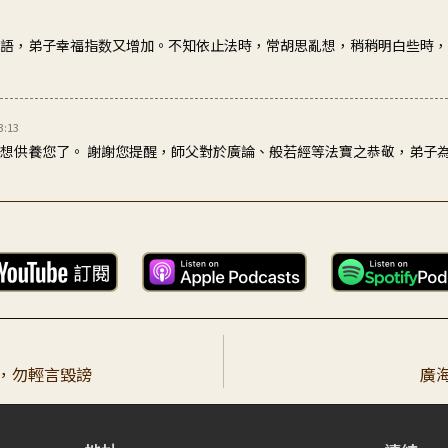
法語，弟子幸福指数又增加。不知依止法時，常胡思亂想，稍稍明白些時
3:13
得想供養您了。 謝謝您提醒，師父對於廣論、般若經等法寶之恭敬，弟子
上師在435講講的界限很清楚，弟子稍能感受師父為何說一輩子在學皈依
弟子，當自己在感到最孤單無助的時候，總是提醒我們，無限生命當中，
貴，勿輕言毀謗
廣
千萬不要把佛法當容易看】why? 1. 師父講到這一句: 他的眼淚就流出來，就