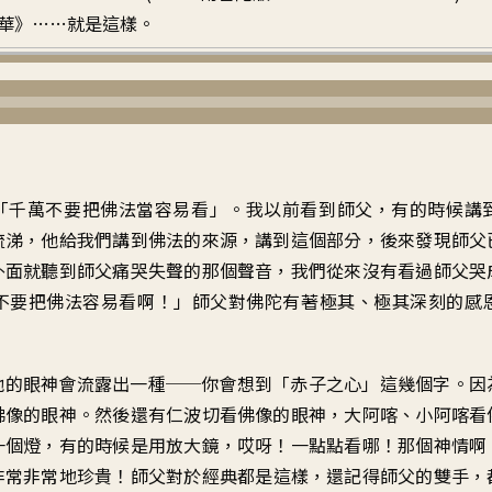
華》……就是這樣。
「
千萬不要把佛法當容易看
」。
我以前看到師父
，
有的時候講
流涕
，
他給我們講到佛法的來源
，
講到這個部分
，
後來發現師父
外面就聽到師父
痛哭失聲的那個聲音
，
我們從來沒有看過師父
哭
不要把佛法容易看啊
！」
師父對佛陀有著極其、極其
深刻的感
他的眼神會流露出一種
──
你會想到「赤子之心」這幾個字
。
因
佛像的眼神
。
然後還有仁波切看佛像的眼神
，
大阿喀、小阿喀看
一個燈
，
有的時候是用放大鏡
，
哎呀！一點點看哪
！
那個神情啊
非常非常地珍貴
！
師父對於經典都是這樣
，
還記得師父的雙手
，