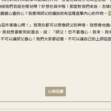
時候
我們到底在哪兒啊
？
好想在其中哦
！
那麼對我們來說
，
怎樣
顆
震撼心靈的心
？
我覺得師父的講說就有這種
直擊內心的作用
。
為這件事擔心啊
！」
我現在都可以想像師父的神情
，
我想像他擔
，
我就想要衝到前面去
，
說：「師父！您不要擔心
，
我來
、我
：
不可以讓師父擔心
！
我們大家都記著
，
不可以讓自己的上師這
心得回饋