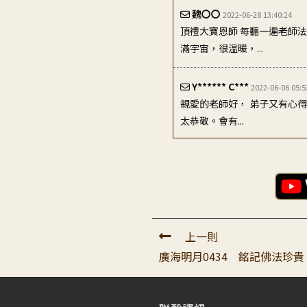
頂禮大寶恩師 每聽一遍老師
滿宇宙，很温暖，...
Y****** C***
2022-06-06 05:5
親愛的老師好， 弟子又有心
太恭敬。會有...
林〇〇
2022-06-08 00:18:11
感恩上師！弟子有沒有皈依？
行就是沒在皈依了。因為...
王〇〇
2022-06-06 04:10:40
感恩師父，感恩上師再再提醒
上一則
旁陪伴，我並不孤單，當自...
廣海明月0434 銘記佛法珍
許〇〇
2022-06-07 00:17:02
禮敬老師: 一. 法的來源: 【