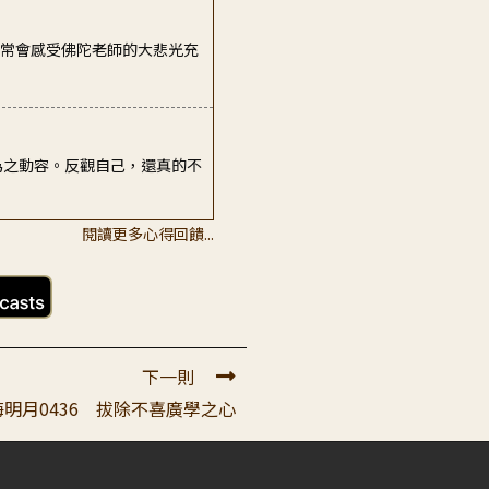
，常會感受佛陀老師的大悲光充
為之動容。反觀自己，還真的不
閱讀更多心得回饋...
。當弟子生起跟法不相應的現
總有佛菩薩，師父，老師在身
下一則
海明月0436 拔除不喜廣學之心
回到他的房間裡面痛哭...