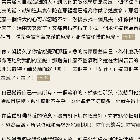
：
常常陷入自我孤獨的人
，
到底他的皈依學處
是怎麼一個修法
？
進去的話
，
就知道其實佛陀在那裡邊
已經為你做了這麼多
，
那還
這麼一個偉大的心
可以忽略不計
，
然後去找一個凡夫
，
好像得到
上天了！過兩天又變了
，
又痛苦得不得了
！
找一個永恆這樣為自
心裡有一種
完全被宇宙充滿的感覺
，
那種被珍惜的感覺
。
05:02
佛像
，
凝視久了你會感覺到那種
大悲的情懷覆蓋自己
。
為什麼我
樣徹底地
對我們的至誠
，
那還有什麼不圓滿呢
？
還在世間苦苦的
常非常奇特
，
師父前面就「唰！」兩個字
，「
」
這兩個字
記住
！
是忘恩了，忘了
！
05:40
，
自己覺得自己一無所有
，
一個流浪的，然後在那哭
。
沒想到他
，
捨頭目腦髓、做什麼都不在乎
，
為他準備了這麼多
，
他就在街
，
在這種對佛菩薩的憶念
、
還有對上師的憶念裡
，
它有點發揮到
淨
、
極為至誠
，
所以也就顯得格外地震撼吧
！
你在旁邊看到你會
！
佛陀對我們來說
像神話級的人物
，
但是他曾經在地球生活過
，