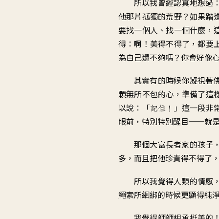
所以我曾經認真地想過
他那片孤獨的荒野
？
如果踏
要找一個人
、
找一個什麼
，
得：啊！美得不得了
，
都要
為自己還不夠嗎
？
你會好像
其實有的時候你凝視著
顆無所不包的心
，
準備了這
以說：「
」
這一段非
記住
！
眼前
，
特別特別醒目
──
就
那個大富長者家的孩子
多，
而且把他珍貴得不得了
所以我覺得人類的情感
繩索
所綑綁的時候更顯得純
我覺得師師相承挺美的