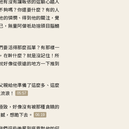
他有沒有讓皈依的這顆心
踏入
不夠嗎？你還要什麼
？
有的人
他的憐憫
、
得到他的關注
，
覺
己
，
無量阿僧祇劫捨頭目腦髓
們要活得那麼孤單
？
有那樣一
，在幹什麼
？
就是沒記住
！
所
就好像從很遠的地方
一下推到
父親給他準備了
這麼多
、這麼
上流浪
！
05:57
極致
，
好像沒有被那種貪瞋的
震撼
，
想跪下去
。
06:19
我們這些後輩
到底要對他如何