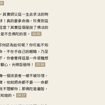
音
09
量。
。
其實師父這一生去求法的時
拼！真的要拿命換
，
珍貴到這
程度
？
其實這個是說了佛法的
也是不念佛陀的恩
。
02:50
那你認為如何呢
？
你可能不知
命
、
不在乎自己的眼睛
，
乃至
下
，
你會覺得這是一件
很難想
一顆心
，
光明至極呀
！
03:39
像一個流浪者一樣
不被珍惜
，
寶
，
他就把命都不要
──
命都
我不理解你
；
那佛陀是遍智
，
是知道的
。
04:17