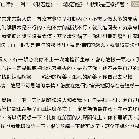
南山律
》，
對！《般若經》，《般若經
》！
就都是這樣捧著
。
02:
非常非常動人的
！
有沒有覺得？打動內心
，
不需要做太多的開演
的時候根本是不行的
，
他不拼的話就不行
，
就只能回去
，
就拿命
人
就隨便地說它沒有價值
，
甚至說它錯了
，
你想想都離譜到什麼
個法
；
再一個就是佛陀的深恩啊
，
這是佛陀的深恩
。
我覺得謗法
個人、有一顆心
為你不止一次地捨卻生命
，
會有這樣一顆心
，
的心裡一定是
徹底把你包容進去的
，
是為了你
，
他不在乎自己的
了找到這個解藥
──
輪迴的解藥、生死的解藥
。
你自己去思惟一
事情
！
這是不可思議的事情
！
怎麼在這個宇宙天地間
存在著這樣
，
覺得：「啊
！
天地間好像沒人知道我
。」
但是想一想
：
說自己
我們捨卻生命嗎
？
而且這麼多次
！
一定是為他最在意、在意的珍
了
。
所以偶爾想一下
：
比如在前面的人際關係上
，
你不理解我、
委屈也就那樣傾訴一下
、
跟佛陀講一下就可以了
，
甚至不講他也