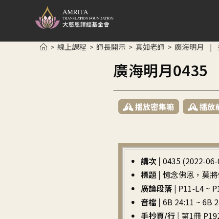
線上課程
師長開示
真如老師
廣海明月
>
>
>
>
|
廣海明月043
播放密集嘛
播放
講次 |
0435 (2022-06-
標題 |
憶念佛恩，莫將
廣論段落 |
P11-L4 
音檔 |
6B 24:11 ~ 6B 2
手抄頁/行 |
第1冊 P192