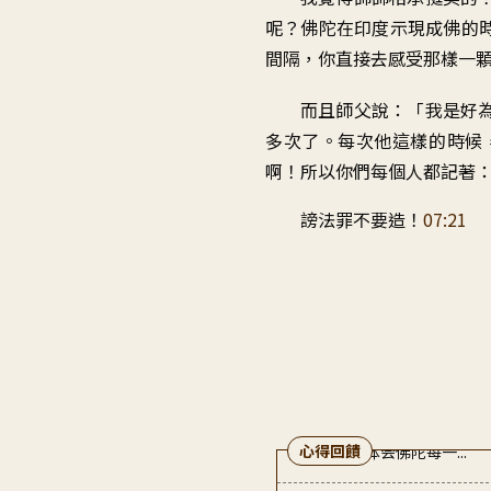
呢
？
佛陀在印度示現成佛的
間隔
，
你直接去感受那樣一
而且師父說
：「
我是好
多次了
。
每次他這樣的時候
啊
！
所以你們每個人都記著
謗法罪不要造
！
07:21
心得回饋
魏〇〇
2022-06-28 13:40:24