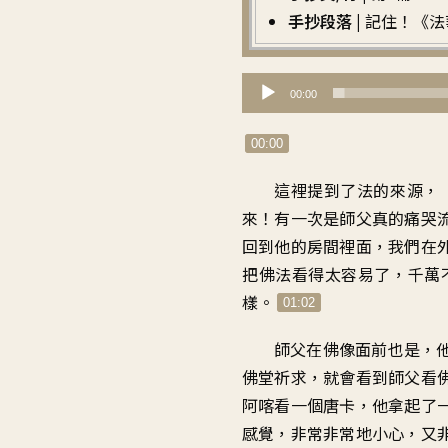
手抄段落 |
記住！《法
音
00:00
訊
播
00:00
放
這裡提到了法的來源
，
器
來
！
有一次是師父真的痛哭
回到
他的房間裡面
，
我們在
把佛法看得太容易了
，
千萬
樣
。
01:02
師父在佛像面前也是
，
佛堂祈求
，
就會看到師父看
阿喀看一個唐卡
，
他拿起了
感覺
，
非常非常地小心
，
又