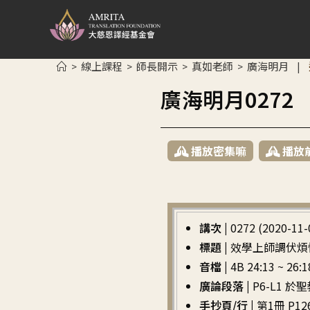
線上課程
師長開示
真如老師
廣海明月
>
>
>
>
|
廣海明月027
播放密集嘛
播放
講次 |
0272 (2020-11-
標題 |
效學上師調伏煩
音檔 |
4B 24:13 ~ 26:1
廣論段落 |
P6-L1
手抄頁/行 |
第1冊 P126