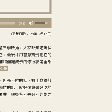
使
05:23
用
(更新日期: 2024年10月16日)
向
上/
慧三學所攝
，
大家都知道
調伏
向
它
，
最後才用智慧寶劍
把它的
下
補特伽羅
成佛的修行次第
全部
鍵
00:49
以
提
，
但是不吃的話
，
對止息饑餓
高
修持的話
，
就好像會做好吃的
或
者非
，
然後各別去分別判斷之
降
低