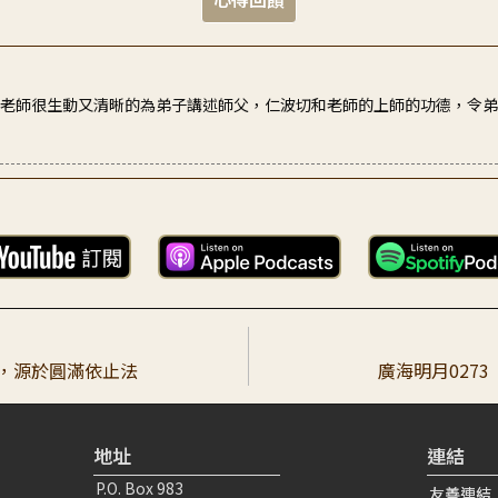
恩老師很生動又清晰的為弟子講述師父，仁波切和老師的上師的功德，令
如何敬僧的行誼，並加深「上師是怎麼樣示現的，弟子就要如是地行」的
就，源於圓滿依止法
廣海明月027
地址
連結
P.O. Box 983
友善連結