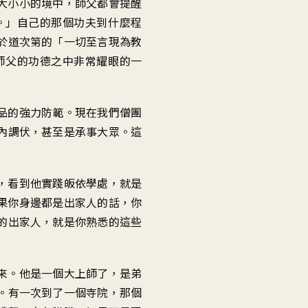
大小小的境中
，
師父都會提醒
音
。」
自己的那個功夫到什麼程
量。
於道次第的
「
一切至言現為教
師父的功德之中
非常耀眼的一
品的
強力防範
。
現在我們僧團
內調伏
，
甚至是承事大眾
。
這
，
看到他
實踐皈依學處，就是
果你身邊都是出家人的話
，
你
的出家人
，
就是你熟悉的這些
來
。
他是一個大上師了
，
是弟
。
有一次
到了一個寺院
，
那個