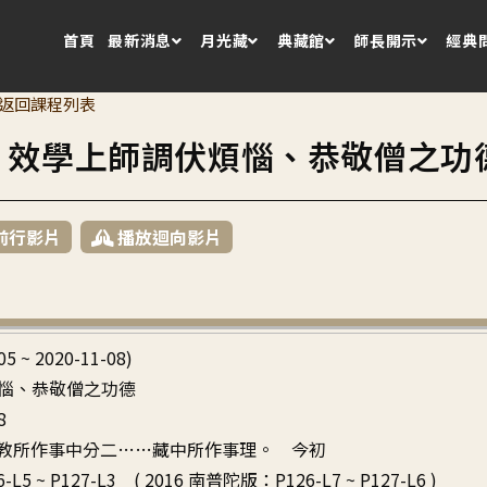
首頁
最新消息
月光藏
典藏館
師長開示
經典
返回課程列表
2 效學上師調伏煩惱、恭敬僧之功
前行影片
播放迴向影片
05 ~ 2020-11-08)
惱、恭敬僧之功德
8
 於聖教所作事中分二……藏中所作事理。 今初
-L5 ~ P127-L3 ( 2016 南普陀版：P126-L7 ~ P127-L6 )