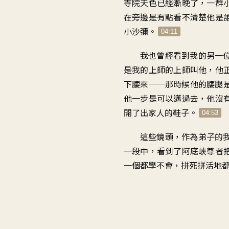
寺院天色已經
漸晚了
，
一群
在旁邊
是有點看不清楚他是
小沙彌
。
04:11
我也曾經看到我的另一
是
我的上師的上師
叫他
，
他
下腰來
──
那時候他的腰腿
他一步是可以邁過去
，
他沒
開了出家人的鞋子
。
04:53
這些鏡頭
，
作為弟子的
一段中
，
看到了
阿底峽尊者
一個都學不會
，
拼死拼活地