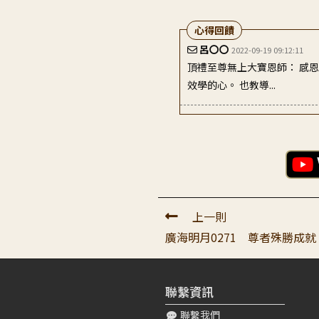
心得回饋
呂〇〇
2022-09-19 09:12:11
頂禮至尊無上大寶恩師： 感
效學的心。 也教導...
詹〇〇
2025-06-23 21:17:15
聽見老師在講述師長親見師長
管是經典，抑或是師父與老...
上一則
廣海明月0271 尊者殊勝成
聯繫資訊
聯繫我們