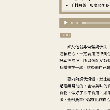
手抄段落 |
那麼最後我
音
00:00
訊
播
00:00
放
師父他就非常強調
佛法
器
這顆狂心
，
一定要用戒律
鉤
根本拔除掉
。
所以
像師父就
都編排在一起
，
然後
他自己
要向內調伏煩惱
，
就比
是毫無幫助的
。
會做美味的
食物
，
做好了
卻不食用
，
如
後
，
全部要集中起來
化作
自