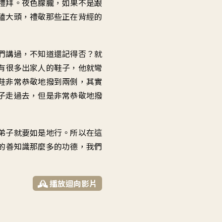
禮拜
。
夜色朦朧
，
如果不是跟
磕大頭
，
禮敬那些正在背經的
們講過
，
不知道還記得否
？
就
有很多出家人的鞋子
，
他就彎
鞋非常恭敬地
撥到兩側
，
其實
子走過去
，
但是非常恭敬地
撥
弟子就要如是地行
。
所以在這
的善知識那麼多的功德
，
我們
播放迴向影片