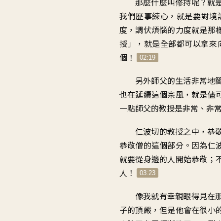
那麼什麼叫修持呢
？
就
我們
歷事練心
，
就是要對境
度
，
調伏煩惱的力度就是那
授」，就是
全部都可以拿來
個
！
02:19
另外師父的
生活非常地
也在延續這個宗風
，
就是儘
一點師父的教授是
非常、非
仁波切的教授之中
，
恭
恭敬僧的這個部分
。
因為仁
就要從身邊的人開始恭敬
；
人
！
03:23
像我就
有幸親眼得見
在
子的頂嚴
，
但是他會在
很小