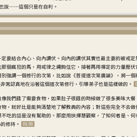
也說……這個只是在自利。
一定要
結合內心、向內調伏
。
向內的調伏其實也最主要的
被戒定
住那個瘋狂的馬
，
用戒律之繩鉤住它
，
接著再用禪定的力量壓伏
特別強調
一個修行的次第
，比如說《菩提道次第廣論》，
將一個
是
非常認真地
在沿著這個道次第修行
，
引導弟子也是這樣做的
。
如像
我們餓了需要食物
，
如果肚子很餓的時候
做了很多美味大餐
食物
，
就好比是能夠清楚地了解
教典的內容
；
對這些完全不去做
果不吃的話是沒有幫助的
。
那麼用抉擇慧觀察
，
了知何者是、何
心的修持
。
01:30