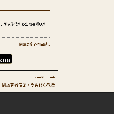
弟子可以修信和心生隨喜讚嘆和
閱讀更多心得回饋...
領納體會，內心非常嚮往！不
下一則
3 閱讀尊者傳記，學習修心教授