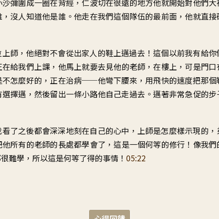
小沙彌圍成一圈
在背經
，
仁波切在很遠的地方
他就開始對他們大
誰
，
沒人知道他是誰
。
他走在我們這個隊伍的最前面
，
他就直接
位上師
，
他絕對不會
從出家人的鞋上邁過去
！
這個以前我有給你
正在給我們上課
，
他馬上就要去
見他的老師
，
在樓上
，
可是門口
是
不怎麼好的
，
正在治病
──
他彎下腰來
，
用飛快的速度
把那個
有選擇邁
，
然後留出一條小路
他自己走過去
。
邁著非常急促的步
我看了之後
都會深深地刻在自己的心中
，
上師是怎麼樣示現的
，
把他
所有的老師的長處
都學會了
，
這是一個何等的修行
！
像我們
都很難學
，
所以這是
何等了得的事情
！
05:22
心得回饋