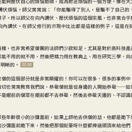
是能夠壓伏
自心的煩惱勢頭
，
成為對治煩惱的
一個方便
。
像在大
調伏煩惱
。
師父常常說
：「
你能騙得了別人
，
是騙不了自己的
樣子
。
所以
師父在向內調伏
、
壓伏煩惱的這個宗風
，
也非常
合乎
向內調伏
。
在師父修行的示現中
比比都是這樣的例子
，
這是
在
簡樸
，
也非常
希望僧團的法師們
少欲知足
，
尤其是對於
高科技產
可能不用的就不用
，
然後把精力用在
教典上
、
用在
研究三學
、
向
常明晰的
。
02:50
敬僧的這個部分
就是非常顯耀的
！
你可以在很多、很多的
事例中
波切也常常
教育我們說
，
恭敬僧就是從
身邊的人開始恭敬
──
如
不是
眼前的僧眾在眼前
都不去恭敬，然後去
恭敬天邊的
、
不認識
那些年齡很小的
沙彌面前
，
如果
上師他去
供僧的話
，
他都是跪下
的沙彌面前
跪下來，然後把那個
鉛筆呀什麼
都捧過頭頂來給他們