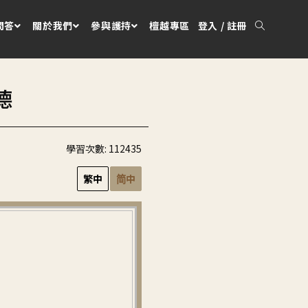
問答
關於我們
參與護持
檀越專區
登入 / 註冊
德
學習次數:
112435
繁中
简中