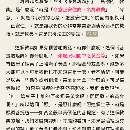
「
」，
所謂的「教
別則此之教典
，
即是《菩提道炬
》
典」是什麼呢
？
就是「
」。「
令
令意正安住故
，
名為教典
意」，就是令我們的心意
，
怎麼安住呢
？
前面有個詞叫
「正安住
」，
就是讓我們的心
非常非常舒適清涼這樣的教
授
，
就是教典
。
這是巴梭法王的箋註
。
04:57
這個教典如果有個譬喻的話
，
就像什麼呢
？
這個《菩
提道炬論》像什麼呢
？「
」，
如果
如燈照明闇中之黃金等
有個屋子裡
桌子上堆滿了黃金
，
那個金磚或金塊
，
能想多
大都可以
。
可是我們也不知道這是什麼
，
看不清楚
，
可能
是以為一些鐵呀或者銅塊
，
甚至是木盒子什麼的
。
可是這
個時候
，
如果房間裡的燈突然亮起來
，
我們會發現說：
「哇
！
這桌子上堆的原來都是黃金啊
！
閃閃發光的黃金
啊
！」
所以這個「照
」，
是照什麼呢？照這個金子
，
就是
照顯菩提道
──
如黃金般珍貴價值的菩提道
。
有了這個教
典的燈
，
我們才能夠認知
、
才能夠看到
。
如果黑暗裡沒有
光明的話
，
放了黃金也看不到、也不知道
；
如果在裡邊點