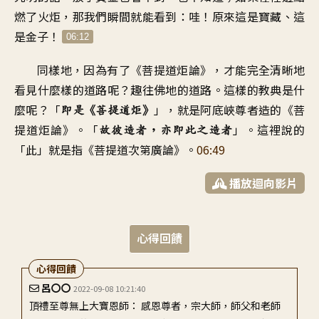
燃了火炬
，
那我們瞬間就能看到：哇
！
原來這是寶藏、這
是金子
！
06:12
同樣地
，
因為有了《菩提道炬論
》，
才能完全清晰地
看見
什麼樣的道路呢
？
趣往佛地的道路
。
這樣的教典是什
麼呢
？「
」，
就是阿底峽尊者造的
《
菩
即是《菩提道炬
》
提道炬論
》。「
」。
這裡說的
故彼造者
，
亦即此之造者
「此」就是指
《
菩提道次第廣論
》。
06:49
播放迴向影片
心得回饋
心得回饋
呂〇〇
2022-09-08 10:21:40
頂禮至尊無上大寶恩師： 感恩尊者，宗大師，師父和老師