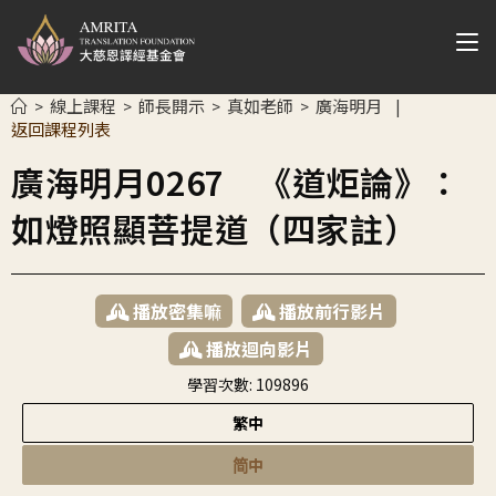
線上課程
師長開示
真如老師
廣海明月
>
>
>
>
|
返回課程列表
廣海明月0267 《道炬論》：
如燈照顯菩提道（四家註）
播放密集嘛
播放前行影片
播放迴向影片
學習次數:
109896
繁中
简中