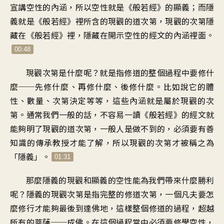
宣講空性的內涵
，
所以空性就是《般若經》的顯義
；
而隱
義就是《般若經》裡所含的
現觀的道次第
，
現觀的次第隱
藏在《般若經》裡
，
隱藏在開示空性的經文的內涵裡
面。
00:48
現觀次第是什麼呢
？
就是指修道的整個過程中
要修什
麼──先修什麼
、
再修什麼、後修什麼
。
比如說它的
體
性、數量、次第決定等等
，
這些內涵就是屬於現觀的次
第
。
通常我們一般的話
，
不容易一讀《般若經》的經文
就
能夠明了現觀的道次第
，
一般人是做不到的
，
必須要有善
知識的傳承教授
才能了解
，
所以現觀的次第才被稱之為
「隱義
」。
01:31
那麼隱義的現觀和顯義的空性
能為我們帶來什麼勝利
呢
？
隱義的現觀次第
是指完整的修道次第
，
一個凡夫要怎
麼修行
才能夠最後到達佛地
，
這樣整個修道的過程
，
超越
所有的菩薩──成佛
。
在這個過程當中必須要修學空性
，