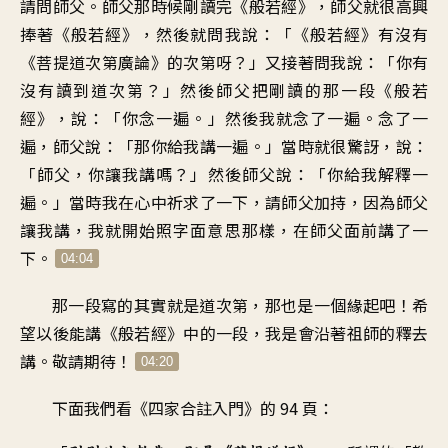
請問師父
。
師父那時候剛讀完《般若經
》，
師父就很高興
捧著《般若經
》，
然後就問我說
：「《
般若經》有沒有
《
菩提道次第廣論》的次第呀
？」
又接著問我說
：「
你有
沒有讀到道次第
？」
然後師父把剛讀的
那一段《般若
經》，說
：「
你念一遍
。」
然後我就念了一遍
。
念了一
遍，師父說
：「
那你給我講一遍
。」
當時就很驚訝，說
：
「
師父，你讓我講嗎
？」
然後師父說：「你給我解釋一
遍
。」
當時我在心中祈求了一下
，
請師父加持
，
因為師父
讓我講
，
我就開始照字面意思那樣
，
在師父面前講了一
下
。
04:04
那一段寫的其實就是道次第
，
那也是一個緣起吧
！
希
望以後能講《般若經》中的一段
，
我是會沿著祖師的釋去
講
。
敬請期待
！
04:20
下面我們看
《
四家合註入門》的 94 頁
：