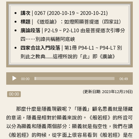
講次 |
0267 (2020-10-19 ~ 2020-10-21)
標題 |
《道炬論》：如燈照顯菩提道（四家註）
廣論段落 |
P2-L9 ~ P2-L10 由是菩提道次引導分
四……別諱共稱勝阿底峽
四家合註入門段落 |
第1冊 P94-L1 ~ P94-L7 別
則此之教典......這裡所說的「此」即《廣論》
音
00:00
06:49
訊
(更新日期: 2023年12月19日)
播
00:00
放
那麼什麼是隱義現觀呢
？「
隱義」顧名思義就是隱藏
器
的意涵
，
隱義是相對於顯義來說的
。《
般若經》的所詮可
以分為
顯義和隱義兩個部分
：
顯義就是指空性
，
我們在讀
《般若經》的時候
，
從字面上很容易看到
《
般若經》是在