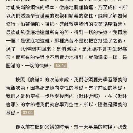
才能夠斷除煩惱的根本
，
徹底地脫離輪迴，乃至成佛
。
所
以我們透過
學習隱義的現觀和顯義的空性
，
能夠了解如何
修行
，
沿著佛陀、祖師、菩薩
教導我們的次第循序漸進
，
最後能夠徹底地遠離所有的苦
、
得到一切的快樂
。
我再說
一遍：是徹底地遠離
，
那種痛苦不是說把它打退了之後
，
過了一段時間再回來
；
是消滅掉
，
是永遠不會再生起痛
苦
。
而所有的快樂也不用費力地得到
，
就像湧泉一樣
，
是
圓滿的、一切的快樂
。
02:43
按照《廣論》的次第來說
，
我們必須要先學習
隱義的
現觀次第
，
因為那是趣向空性的基礎
。
有了前面的基礎
，
我們才能夠更進一步地
學後面的〈毗缽舍那
〉，
在〈毗缽
舍那〉的章節裡
我們就會學到空性
。
所以
，
隱義是顯義的
基礎
。
03:09
像以前在聽師父講的時候
，
有一天早晨的時候
，
我去