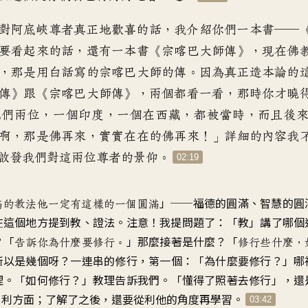
對阿底峽尊者
真正地歡喜的話
，
我介紹你們一本書
──
要看起來的話
，
還有一本書《宗喀巴大師傳
》，
現在佛
，
那是用白話寫的宗喀巴大師的傳
。
因為真正造本論的
傳
》
跟《宗喀巴大師傳
》，
兩個都看一看
，
那時你才曉
他們兩位
，
一個印度，一個在西藏
，
都被當時，而且後
啊，那是佛再來
，
實實在在的佛再來
！」
詳細的內容我
啟發我們對這兩位尊者的景仰
。
02:19
」──
福德的圓滿
、
智慧的圓
滿的教法
他一定有這樣的一個圓滿
在這個地方提到教、證法
。
注意！我提問題了
：「
教」講了哪個
？「
」
那麼接著是什麼
？「
告訴你為什麼要修行
。
修行些什麼
，
所以是幾個呀
？
一連串的修行
，
第一個
：「
為什麼要修行
？」
哪
理
。「
如何修行
？」
教理告訴我們
。「
懂得了照著去修行
」，
還
自利方面
；
了解了之後
，
還要從利他的角度再學習
。
03:42