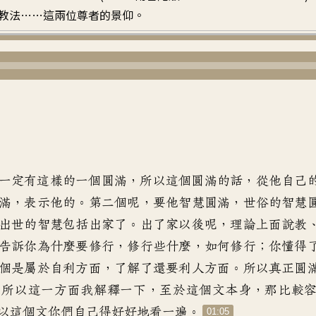
教法……這兩位尊者的景仰。
一定有這樣的一個圓滿
，
所以這個圓滿的話
，
從他自己
滿，表示他的
。
第二個呢
，
要他智慧圓滿
，
世俗的智慧
出世的智慧包括出家了
。
出了家以後呢
，
理論上面說教
告訴你為什麼要修行
，
修行些什麼，如何修行
；
你懂得
個是屬於自利方面
，
了解了還要利人方面
。
所以真正圓
。
所以這一方面我解釋一下
，
至於這個文本身
，
那比較
以這個文
你們自己得好好地看一遍
。
01:05