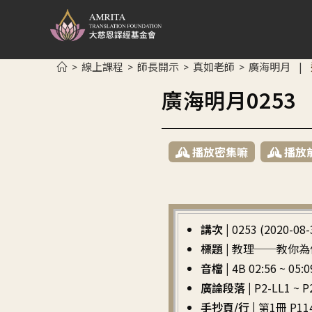
線上課程
師長開示
真如老師
廣海明月
>
>
>
>
|
廣海明月025
播放密集嘛
播放
講次 |
0253 (2020-08-
標題 |
教理──教你為
音檔 |
4B 02:56 ~ 05:0
廣論段落 |
P2-LL1
手抄頁/行 |
第1冊 P114