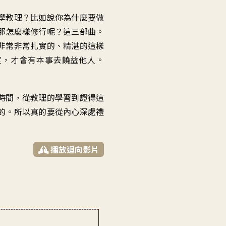
學教理
？
比如說你為什麼要做
那怎麼樣修行呢
？
這三部曲
。
非常非常扎實的
、
精湛的這樣
度
，
才會有本事去饒益他人
。
時間
，
從教理的學習到
證得這
的
。
所以真的要從內心深處
禮
播放迴向影片