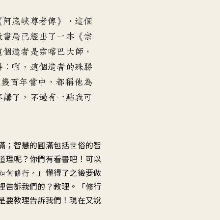
音
量。
《
阿底峽尊者傳
》，
這個
教書局已經出了一本
《
宗
這個造者
是宗喀巴大師
，
得：啊
，
這個造者的殊勝
來幾百年當中
，
都稱他為
不講了
，
不過有一點
我可
滿
；
智慧的圓滿包括世俗的智
道理呢
？
你們有看書吧
！
可以
」
懂得了之後要做
如何修行
。
裡告訴我們的？教理
。「
修行
是要教理告訴我們
！
現在又說