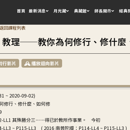
首頁
最新消息
月光藏
典藏館
師長開示
經典
返回課程列表
3 教理──教你為何修行、修什麼
前行影片
播放迴向影片
31 ~ 2020-09-02)
何修行、修什麼、如何修
9
 ~ P2-LL1 其殊勝分三……得已於教所作事業。 今初
-LL3 ~ P115-LL3 ( 2016 南普陀版：P114-LL4 ~ P115-LL3 )