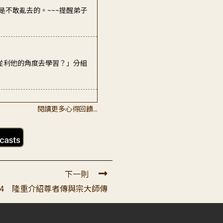
是不敢亂去的。~~~提醒弟子
從利他的角度去學習？」分組
閱讀更多心得回饋...
再來救拔我們。 教導我們學習
下一則
54 隆重介紹尊者傳與宗大師傳