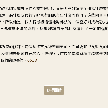
會認為師父
擴展我們的視野的部分
又是哪些教誨呢
？
那為什麼要
問題
：
為什麼要修行
？
那修行到底有些什麼內容呀
？
這些內容
。
行
。
所以他是一個人
從最初懵懂地對佛法的一個喜好
到成為功夫
正法和證正法的淬鍊
，
反覆地讓自身的利益
達到了一定的程
個功德的修鍊
。
這個功德不是憑空而至的
，
而是要花很長很長的
、反覆地去磨練自己的心
，
經過很長時間的累積資糧
才能夠達到
益我們的師長們
。
05:13
心得回饋