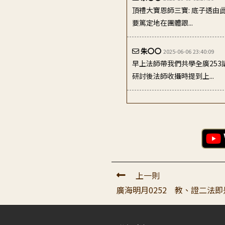
頂禮大寶恩師三寶: 底子透
要篤定地在團體跟...
朱〇〇
2025-06-06 23:40:09
早上法師帶我們共學全廣25
研討後法師收攝時提到上...
呂〇〇
2022-07-21 01:00:48
頂禮至尊大寶恩師： 感恩師
教理：為什麼要修...
上一則
廣海明月0252 教、證二法