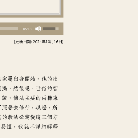
使
05:13
用
(更新日期: 2024年10月16日)
向
上/
向
下
鍵
的家屬出身開始
，
他的出
以
圓滿
，
然後呢，世俗的智
提
、證
，
佛法主要的兩樣東
高
了照著去修行
，
現證，所
或
滿的教法
必定從這三個方
降
容易懂
，
我就不詳細解釋
低