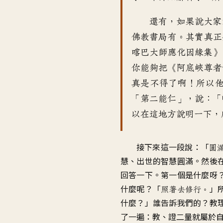
還有
，
如果說大家
佛教書局有
。
其實真正
喀巴大師應化因緣集
》
你能夠把《阿底峽尊者
真是不得了啊
！
所以
「第二能仁
」，
說：「
以在這地方說明一下
，
接下來這一段
說：「
圓
慧
、
出世的智慧圓滿
。
然後
回答一下
。
第一個是什麼呀
什麼呢
？「
」
照著去修行
。
什麼
？」
誰告訴我們的？教
了一遍
：
教、證二量就屬於