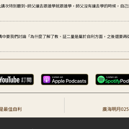
由此講次特別聽到~師父讓去跟誰學就跟誰學，師父沒有讓去學的時候，自己
3講中要我們討論「為什麼了解了教、証二量是屬於自利方面，之後還要再
父、老師和所有傳承師長，經過累劫長期的修行，圓滿了福德和智慧資糧，
即是最佳自利
廣海明月02