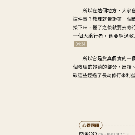
所以在這個地方
，
大家
這件事
？
教理就告訴第一個
接下來，懂了之後就要去修
一個大乘行者
，
他要經過教
04:34
所以它是貨真價實的
一
個教理的證德的部分
，
反覆
敬這些經過了長劫修行
來利
心得回饋
余〇〇
2025-10-03 01:27:39