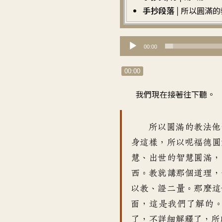
手抄段落 |
所以圓滿的
音
00:00
訊
播
00:00
放
我們現在接著往下聽
。
器
所以圓滿的教法
他
身這樣，所以呢
福德圓
慧
、
出世的智慧圓滿
，
西
。
教就講那個道理
，
以教、證二量
。
那麼這
面
，
這是我們了解的
了
，
不詳細解釋了
，
所