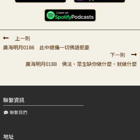
認真集聚資糧。 不要把自己資糧不夠感受到的匱乏，定義
成自己不具善根。
陳〇〇
2024-07-03 21:15:34
上一則
頂禮親愛的大寶恩師： 感恩師父老師對弟子們的慈悲，在
廣海明月0186 此中總攝一切佛語扼要
187講內師父說「我們沒有善根在這個時代絕不可能聽到這
下一則
個法」感恩有師父老師的拉拔，讓...
廣海明月0188 佛法、眾生缺你做什麼，就做什麼
陳〇〇
2024-07-06 20:40:29
頂禮親愛的大寶恩師： 感恩師父老師的教導，弟子這兩天
工作跟年青人相處時，能深刻體會到師父的行持是非常非常
的如理如法，在每個選擇的片刻，要...
聯繫資訊
聯繫我們
陳〇〇
2024-07-10 22:17:01
頂禮親愛的大寶恩師： 感恩師父老師的慈悲教導，弟子
供養第五遍學習187講的學習心得，第一輪班的時候，弟子
地址
對於積習資糧有錯誤的見解，覺得...