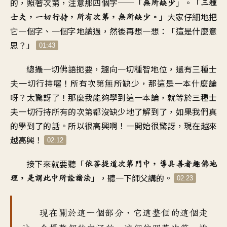
的，照著次第，注意那四個字──「
」。「
無所缺少
三種
」大家仔細地把
士夫，一切行持，所有次第，無所缺少。
它一個字、一個字地讀過，然後再想一想：「這是什麼意
思？」
01:43
總攝一切佛語扼要，趣向一切種智地位，還有三種士
夫一切行持喔！所有次第無所缺少，那這是一本什麼論
呀？太驚訝了！那麼我能夠學到這一本論，就等於三種士
夫一切行持所有的次第都沒缺少地了解到了，如果我們真
的學到了的話。所以很高興啊！一開始很驚訝，現在越來
越高興！
02:12
接下來就要聽「
依菩提道次第門中，導具善者趣佛地
」，聽一下師父講的。
理，是謂此中所詮諸法
02:23
現在關於這一個部分，它這整個的這個走