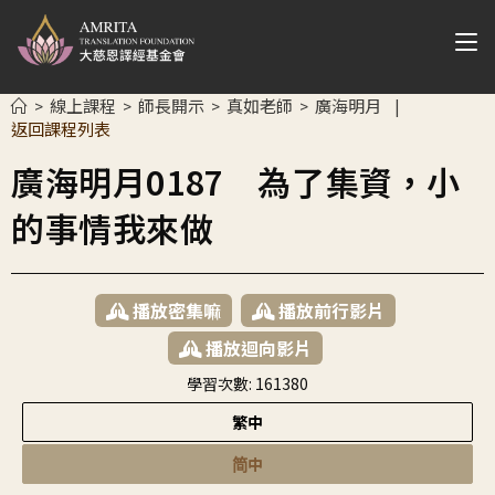
線上課程
師長開示
真如老師
廣海明月
>
>
>
>
|
返回課程列表
廣海明月0187 為了集資，小
的事情我來做
播放密集嘛
播放前行影片
播放迴向影片
學習次數:
161380
繁中
简中