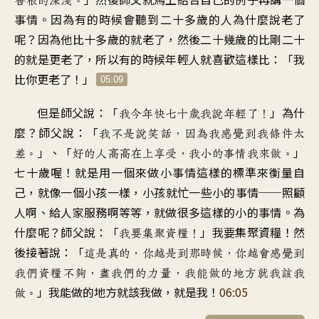
事情。因為有的時候會聽到二十多歲的人為什麼說老了
呢？因為他比十多歲的就老了，然後二十幾歲的比剛二十
的就是更老了，所以有的時候年輕人就喜歡這樣比：「我
比你更老了！」
05:09
但是師父說：「
」為什
我今年快七十歲我說年輕了！
麼？師父說：「
我不是說笑話，因為我感覺到我條件太
」、「
」
差。
好的人高高在上享受，我小的事情我來做。
七十歲喔！就是用一個來做小事情這樣的標準來衡量自
己，就像一個小孩一樣，小孩就忙一些小的事情──照顧
人啊、給人家服務啊等等，就做很多這樣的小的事情。為
什麼呢？師父說：「
」我要集聚資糧！然
我要集聚資糧！
後接著說：「
這是真的，你越是到那時候，你越會感覺到
我們資糧不夠，盡我們的力量，我能做的地方就我該我
」我能做的地方就該我做，就是我！
06:05
做。