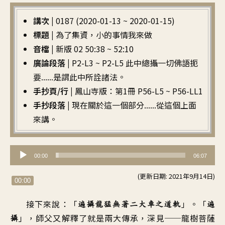
講次 |
0187 (2020-01-13 ~ 2020-01-15)
標題 |
為了集資，小的事情我來做
音檔 |
新版 02 50:38 ~ 52:10
廣論段落 |
P2-L3 ~ P2-L5 此中總攝一切佛語扼
要......是謂此中所詮諸法。
手抄頁/行 |
鳳山寺版：第1冊 P56-L5 ~ P56-LL1
手抄段落 |
現在關於這一個部分......從這個上面
來講。
音
00:00
06:07
訊
(更新日期: 2021年9月14日)
播
00:00
放
接下來說：「
」。「
遍攝龍猛無著二大車之道軌
遍
器
」，師父又解釋了就是兩大傳承，深見──龍樹菩薩
攝