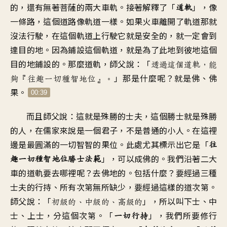
的，還有無著菩薩的兩大車軌。接著解釋了「
」，像
道軌
一條路，這個道路像軌道一樣。如果火車離開了軌道那就
沒法行駛，在這個軌道上行駛它就是安全的，就一定會到
達目的地。因為鋪設這個軌道，就是為了此地到彼地這個
目的地鋪設的。那麼道軌，師父說：「
透過這個道軌，能
」那是什麼呢？就是佛、佛
夠『往趣一切種智地位』。
果。
00:39
而且師父說：這就是殊勝的士夫，這個勝士就是殊勝
的人，在儒家來說是一個君子，不是普通的小人。在這裡
邊是最圓滿的一切智智的果位。此處尤其標示出它是「
往
」，可以成佛的。我們沿著二大
趣一切種智地位勝士法範
車的道軌要去哪裡呢？去佛地的。包括什麼？要經過三種
士夫的行持、所有次第無所缺少，要經過這樣的道次第。
師父說：「
」，所以叫下士、中
初級的、中級的、高級的
士、上士，分這個次第。「
」，我們所要修行
一切行持