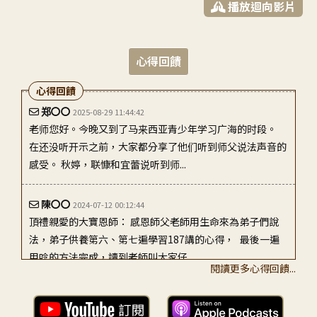
播放迴向影片
心得回饋
心得回饋
郑〇〇
2025-08-29 11:44:42
老师您好。今晚又到了马来西亚青少年学习广海的时段。
在还没听开示之前，大家都分享了他们听到师父说法声音的
感受。 秋婷，联慷和宜蕾说听到师...
陳〇〇
2024-07-12 00:12:44
頂禮親愛的大寶恩師： 感恩師父老師用生命來為弟子們說
法，弟子供養第六、第七遍學習187講的心得， 最後一遍
用唸的方法完成，讀到老師叫大家仔...
閱讀更多心得回饋...
李〇〇
2023-07-09 22:00:07
老師，是不是要肯定自己是具善根的，只是資糧還不夠，要