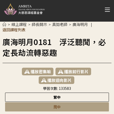
線上課程
師長開示
真如老師
廣海明月
>
>
>
>
|
返回課程列表
廣海明月0181 浮泛聽聞，必
定長劫流轉惡趣
播放密集嘛
播放前行影片
播放迴向影片
學習次數:
133583
繁中
简中