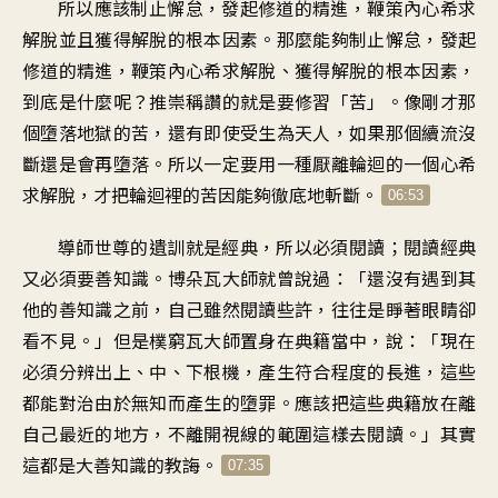
所以應該制止懈怠
，
發起修道的精進
，
鞭策內心希求
解脫
並且獲得解脫的根本因素
。
那麼能夠制止懈怠
，
發起
修道的精進
，
鞭策內心希求解脫
、
獲得解脫的根本因素
，
到底是什麼呢
？
推崇稱讚的就是要修習「苦
」。
像剛才那
個墮落地獄的苦
，
還有即使受生為天人
，
如果那個續流沒
斷
還是會再墮落
。
所以一定要用一種
厭離輪迴的一個心希
求解脫
，
才把輪迴裡的苦因
能夠徹底地斬斷
。
06:53
導師世尊的遺訓就是經典
，
所以必須閱讀
；
閱讀經典
又必須要善知識
。
博朵瓦大師就曾說過
：「
還沒有遇到其
他的善知識之前
，
自己雖然閱讀些許
，
往往是睜著眼睛卻
看不見
。」
但是樸窮瓦大師置身在典籍當中
，
說：「現在
必須分辨出上、中、下根機
，
產生符合程度的長進
，
這些
都能對治
由於無知而產生的墮罪
。
應該把這些典籍
放在離
自己最近的地方
，
不離開視線的範圍這樣去閱讀
。」
其實
這都是大善知識的教誨
。
07:35