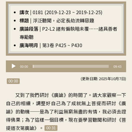
講次 |
0181 (2019-12-23 ~ 2019-12-25)
標題 |
浮泛聽聞，必定長劫流轉惡趣
廣論段落 |
P2-L2 諸有偏執暗未覆……諸具善者
專勵聽
廣海明月 |
第3卷 P425 ~ P430
音
00:00
09:43
訊
(更新日期: 2025年10月7日)
播
00:00
放
又到了我們
研討《廣論》的時間了
。
請大家觀察一下
器
自己的相續
，
調整好自己為了成就無上菩提
而研討《廣
論》的動機
──
是為了利益無窮無盡的有情
，
我必須去證
得佛果
；
為了這樣一個目標
，
現在要學習聽聞和研討
《
菩
提道次第廣論
》。
00:31