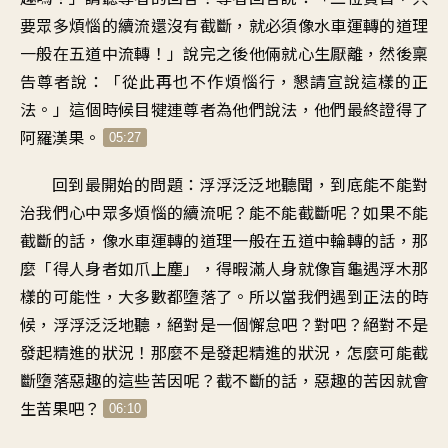
要眾多煩惱的續流還沒有截斷
，
就必須像水車運轉的道理
一般
在五道中流轉
！」
說完之後他倆就心生厭離
，
然後稟
告尊者說
：「
從此再也不作煩惱行
，
懇請宣說這樣的正
法
。」
這個時候目犍連尊者為他們說法
，
他們最終證得了
阿羅漢果
。
05:27
回到最開始的問題
：
浮浮泛泛地聽聞
，
到底能不能對
治
我們心中眾多煩惱的續流呢
？
能不能截斷呢
？
如果不能
截斷的話
，
像水車運轉的道理一般
在五道中輪轉的話
，
那
麼「得人身者如爪上塵
」，
得暇滿人身就像
盲龜遇浮木那
樣的可能性
，
大多數都墮落了
。
所以當我們遇到正法的時
候
，
浮浮泛泛地聽
，
絕對是一個懈怠吧？對吧
？
絕對不是
發起精進的狀況
！
那麼不是發起精進的狀況
，
怎麼可能截
斷
墮落惡趣的這些苦因呢
？
截不斷的話
，
惡趣的苦因就會
生苦果吧
？
06:10