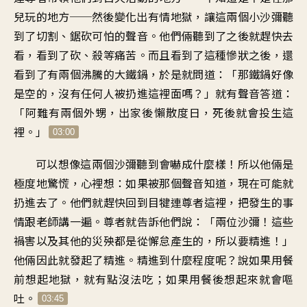
兒玩的地方
──
然後變化出有情地獄
，
讓這兩個小沙彌聽
到了
切割、鋸砍可怕的聲音
。
他們倆聽到了之後就趕快去
看
，
看到了砍、殺等痛苦
。
而且看到了這種慘狀之後
，
還
看到了有兩個沸騰的大鐵鍋
，
於是就問道
：「
那鐵鍋好像
是空的
，
沒有任何人被扔進這裡面嗎
？」
就有聲音答道
：
「
阿難有兩個外甥
，
出家後懶散度日
，
死後就會投生這
裡
。」
03:00
可以想像這兩個沙彌
聽到會嚇成什麼樣
！
所以他倆是
極度地驚慌
，
心裡想：如果被那個聲音知道
，
現在可能就
扔進去了
。
他們就趕快
回到目犍連尊者這裡
，
把發生的事
情跟老師講一遍
。
尊者就告訴他們說
：「
兩位沙彌
！
這些
禍害以及其他的災殃
都是從懈怠產生的
，
所以要精進
！」
他倆因此就發起了精進
。
精進到什麼程度呢
？
說如果用餐
前想起地獄
，
就有點沒法吃
；
如果用餐後想起來就會嘔
吐
。
03:45