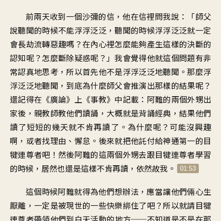
前兩天收到一個沙彌的信
，
他在信裡問我說
：「
師父
說聽聞的時候不能浮浮泛泛
，
聽聞的時候浮浮泛泛
就一定
會長劫流轉惡趣嗎
？
在內心裡怎麼能夠
產生這樣的決斷的
認知呢
？
怎麼斷除疑惑呢
？」
我會覺得他就這個問題
有非
常認真地思考
，
所以首先他不是浮浮泛泛地聽聞
。
那麼浮
浮泛泛地聽聞
，
到底為什麼
師父會推演出那樣的結果呢
？
還記得在《廣論》上
《
事教》中記載
：
阿難的兩個外甥出
家後
，
親教師教他們讀誦
，
大概就是背誦經典
，
結果他們
讀了短短的幾天
就不肯再讀了
。
為什麼呢
？
可能沒興趣
啊
，
或者找理由、懈怠
。
後來就把他託付給
神通第一的目
犍連尊者吧
！
然後阿難的這兩個外甥
去跟目犍連尊者學習
的時候
，
居然也還是這樣不肯再讀
，
依然故我
。
01:53
這個時候
阿難就得為他們想辦法
，
應當讓他們倆心生
厭離
，
一定是被現世的一些
快樂綁住了吧
？
所以就請目犍
連尊者
帶領他們到白天活動的地方
──
不知道是不是在那