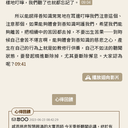
樣地叮嚀
，
我們聽了也就都忘記了
。
09:04
所以能感得善知識常常地
在耳邊叮嚀我們
注意這個、
注意那個
，
如果能夠體會到善知識呵護我們
，
希望我們能
夠離苦
，
把相續中的苦因都去掉
，
不要出生苦果
──
到時
候自己會苦不堪言啊
，
能夠體會到
善知識的慈悲之心
，
產
生在自己的行為上
就是如教修行供養
，
自己不如法的聽聞
狀態
，
要發起精進斷除掉
，
尤其要斷除懈怠
。
大家認為
呢
？
09:41
播放迴向影片
心得回饋
心得回饋
忽〇〇
2023-06-23 08:42:29
感恩慈悲智慧圓滿的大寶恩師 今天重新聽聞此講，終於有