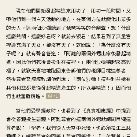
現在他們開始
發起精進來用功了
。
用功一段時間
，
又
帶他們到一個白天活動的地方
，
在某個方位就變化出
眾多
的天人
。
這兩個沙彌聽到了
琵琶等等的音樂聲
，
想：什麼
這麼熱鬧
，
這麼好看呀
？
就前去觀看
。
結果看到了無量宮
裡邊
充滿了天女，卻沒有天子
，
就問說：「為什麼沒有天
子呢
？」
就有聲音答道
：「
阿難的兩個外甥出家後發起精
進
，
因此他們死後會投生在這裡
。」
兩個沙彌聽起來高興
極了
，
就歡天喜地地跑回來
告訴他們的老師目犍連尊者
。
然後尊者又諄諄教誨他們說
：「
兩位沙彌
！
這些利益還有
其他利益
都是從發起精進產生的
，
所以要精進
！」
因而他
們也就奮發精進
。
04:41
當他們受學經教時
，
也看到了《真實相應經》中
提到
會從善趣投生惡趣
。
阿難尊者的這兩個外甥
就請問目犍連
尊者說
：「
聖者，我們從人天當中死後
，
也必須投生三惡
趣嗎
？」
請聽尊者的回答
！
尊者回答說
：「
二位賢首
，
只