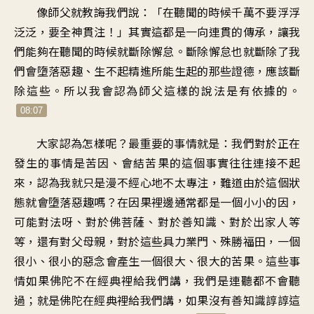
像師父就教誨我們說
：「
在聽聞的時候千萬不要浮浮
泛泛
，
要全神貫注
！」
其實這都是一向連貫的傳承
，
讓我
們能夠
在聽聞的時候就斷除懈怠
。
斷除懈怠也就
斷除了我
們會墮落惡趣
、
生不起精進所能生起的那些證德
，
應該斷
除這些
。
所以我會認為
師父這樣的說法是有依據的
。
08:07
大家認為怎樣呢
？
最重要的事情就是
：
我們對於正在
發生的事情是苦因
、
會結苦果的這個事實
往往連接不起
來
，
認為我就只是
漫不經心地不太專注
，
難道由於這個狀
態
就會墮落惡趣嗎
？
在因果裡邊通常都是
一個小小的因
，
可能對法呀、對於佛菩薩
、
對於善知識、對於出家人等
等
，
還有對父母親
，
對於這些具力業門、殊勝福田
，
一個
很小、很小的惡念
會產生一個很大、很大的苦果
。
這些事
情如果
佛陀不在經典裡給我們講
，
我們是連聽都不會聽
過
；
就是佛陀在經典裡給我們講
，
如果沒有善知識諄諄
這