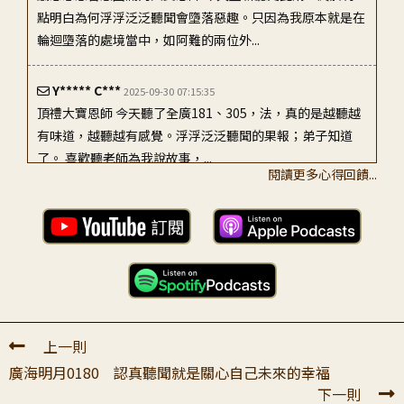
點明白為何浮浮泛泛聽聞會墮落惡趣。只因為我原本就是在
輪迴墮落的處境當中，如阿難的兩位外...
Y***** C***
2025-09-30 07:15:35
頂禮大寶恩師 今天聽了全廣181、305，法，真的是越聽越
有味道，越聽越有感覺。浮浮泛泛聽聞的果報；弟子知道
了。 喜歡聽老師為我說故事，...
閱讀更多心得回饋...
王〇〇
2022-05-14 21:33:50
至誠頂禮老師 老師吉祥： 感恩老師常常地在宣說時叮嚀我
們注意這個、注意那個， 我也問我自己：怎麼能夠在內心
裡產生聽聞的時候浮浮泛泛就...
上一則
廣海明月0180 認真聽聞就是關心自己未來的幸福
下一則