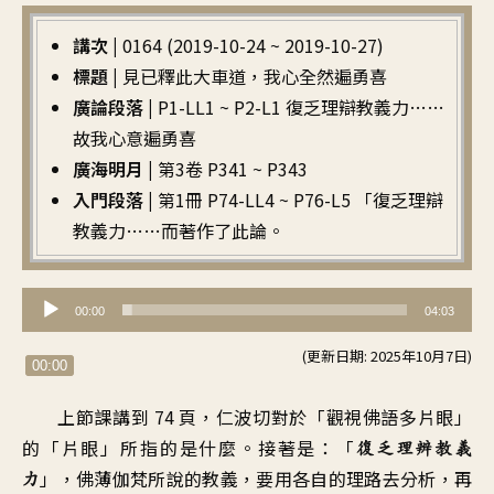
講次 |
0164 (2019-10-24 ~ 2019-10-27)
標題 |
見已釋此大車道，我心全然遍勇喜
廣論段落 |
P1-LL1 ~ P2-L1 復乏理辯教義力……
故我心意遍勇喜
廣海明月 |
第3卷 P341 ~ P343
入門段落 |
第1冊 P74-LL4 ~ P76-L5 「復乏理辯
教義力……而著作了此論。
音
00:00
04:03
訊
(更新日期: 2025年10月7日)
播
00:00
放
上節課講到 74 頁
，
仁波切對於「觀視佛語多片眼」
器
的「片眼
」
所指的是什麼
。
接著是：「
復乏理辨教義
」，
佛薄伽梵所說的教義
，
要用各自的理路去分析
，
再
力