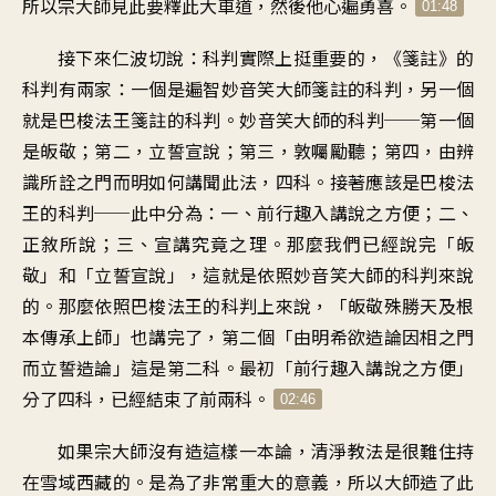
所以宗大師見此要釋此大車道
，
然後他心遍勇喜
。
01:48
接下來仁波切說：科判實際上挺重要的
，《
箋註》的
科判有兩家
：
一個是遍智妙音笑大師箋註的科判
，
另一個
就是巴梭法王箋註的科判
。
妙音笑大師的科判
──
第一個
是皈敬
；
第二，立誓宣說；第三，敦囑勵聽
；
第四，由辨
識所詮之門而明如何講聞此法
，
四科
。
接著應該是巴梭法
王的科判
──
此中分為：一、前行趣入講說之方便
；
二、
正敘所說
；
三、宣講究竟之理
。
那麼我們已經說完「皈
敬
」
和「立誓宣說
」，
這就是依照妙音笑大師的科判來說
的
。
那麼依照巴梭法王的科判上來說
，「
皈敬殊勝天及根
本傳承上師
」
也講完了
，
第二個「由明希欲造論因相之門
而立誓造論
」
這是第二科
。
最初「前行趣入講說之方便
」
分了四科，已經結束了前兩科
。
02:46
如果宗大師沒有造這樣一本論
，
清淨教法是很難住持
在雪域西藏的
。
是為了非常重大的意義
，
所以大師造了此