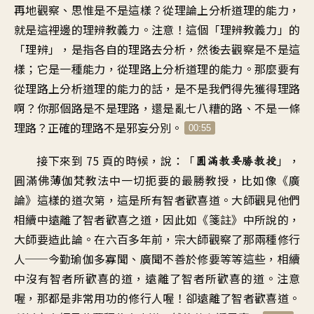
再地觀察、思惟
是不是這樣
？
從理論上分析道理的能力
，
就是這裡邊的理辨教義力
。
注意
！
這個「理辨教義力」的
「理辨
」，
是指各自的理路去分析
，
然後去觀察是不是這
樣
；
它是一種能力
，
從理路上分析道理的能力
。
那麼要有
從理路上分析道理的能力的話
，
是不是我們得先獲得理路
啊
？
你那個路是不是理路
，
還是亂七八糟的路
、
不是一條
理路
？
正確的理路不是邪妄分別
。
00:55
接下來到 75 頁的時候
，
說：「
」，
圓滿教要勝教授
圓滿佛薄伽梵教法中
一切扼要的最勝教授
，
比如像《廣
論》這樣的道次第
，
這是所有智者歡喜道
。
大師觀見他們
相續中
遠離了智者歡喜之道
，
因此如《箋註》中所說的
，
大師要造此論
。
在六百多年前，宗大師觀察了
那兩種修行
人
──
今勤瑜伽多寡聞
、
廣聞不善於修要等等這些
，
相續
中沒有智者所歡喜的道
，
遠離了智者所歡喜的道
。
注意
喔
，
那都是非常用功的修行人喔
！
卻遠離了智者歡喜道
。