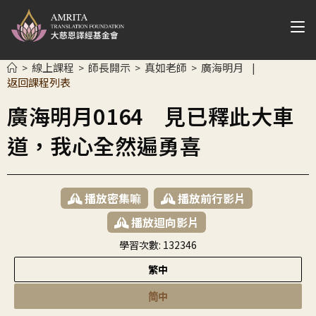
線上課程
師長開示
真如老師
廣海明月
>
>
>
>
|
返回課程列表
廣海明月0164 見已釋此大車
道，我心全然遍勇喜
播放密集嘛
播放前行影片
播放迴向影片
學習次數:
132346
繁中
简中