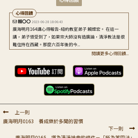
心得回饋
賴〇〇
2023-06-28 18:06:43
廣海明月164講心得報告-紐約教室弟子 賴燦宏。 在這一
講，弟子領受到了，如果宗大師沒有造廣論，清淨教法是很
難住持在西藏。那麼六百年後的今...
閱讀更多心得回饋...
徐〇〇
2026-04-14 21:58:09
敬呈老師：這一講學到「理辨教義力」是一種能力，能夠用
理路辨別佛陀的教義。原本只覺得大概就是可以判斷是非，
不知道原來要獲得理路，用理路來辨析，...
上一則
廣海明月0163 養成樂於多聞的習慣
下一則
廣海明月0165 堪為清淨論典的條件－「所為等四法」