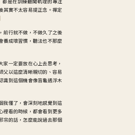
，
都是在訓練聽聞軌理的專注
後
其實不太容易提正念
。
禪定
，
前行就不做
，
不做久了之後
會養成壞習慣
，
聽法也不那麼
大家一定要
放在心上去思考
，
師父
以這麼清晰親切的
、
容易
認識到這個機會
像盲龜遇浮木
個我懂了
，
會深刻地感覺到這
心裡看的時候
，
都會看到更多
邪宗的話
，
怎麼能說過去那個