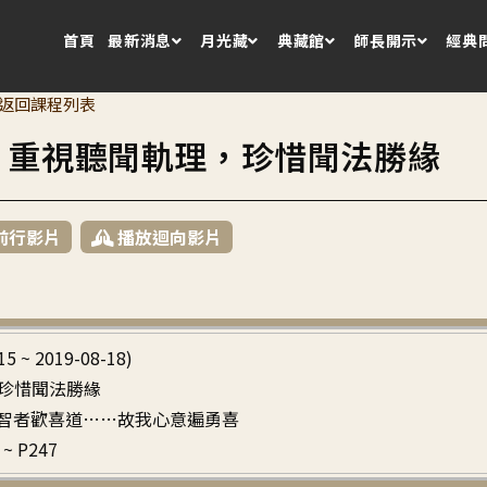
首頁
最新消息
月光藏
典藏館
師長開示
經典
返回課程列表
4 重視聽聞軌理，珍惜聞法勝緣
前行影片
播放迴向影片
15 ~ 2019-08-18)
珍惜聞法勝緣
故離智者歡喜道……故我心意遍勇喜
~ P247