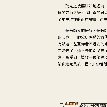
聽完之後要好好地迴向
聽聞前行之後
，
我們真的可
全地由理性的正理抉擇
，
產
聽著師父的語氣
，
聽著
的心意
──
師父所傳遞的諸
有舒適
。
甚至你看不過去的
看過去了
，
過不去的都過去
意
，
感受到了這樣一位師長
陪你走完最後一程
！」
佛菩
心得回饋