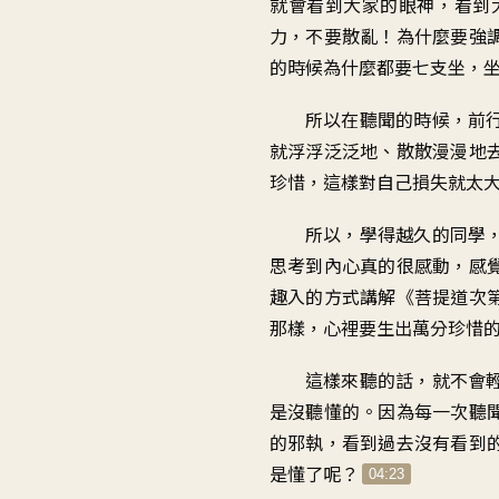
就會看到大家的眼神
，
看到
力
，
不要散亂
！
為什麼要強
的時候為什麼都要七支坐
，
所以在聽聞的時候
，
前
就浮浮泛泛地
、
散散漫漫地
珍惜
，
這樣對自己損失就太
所以，學得越久的同學
思考到內心真的很感動
，
感
趣入的方式
講解《菩提道次
那樣
，
心裡要生出萬分珍惜
這樣來聽的話
，
就不會
是沒聽懂的
。
因為每一次聽
的邪執
，
看到過去沒有看到
是懂了呢
？
04:23