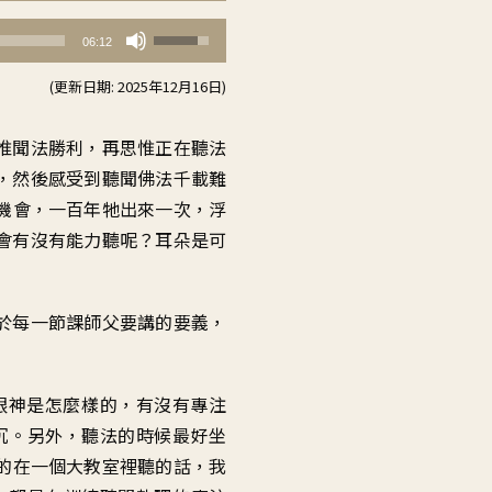
使
06:12
用
(更新日期: 2025年12月16日)
向
上/
惟聞法勝利
，
再思惟正在聽法
向
，
然後感受到
聽聞佛法千載難
下
機會
，
一百年牠出來一次
，
浮
鍵
會有沒有能力聽呢
？
耳朵是可
以
提
高
於每一節課師父要講的要義
，
或
降
眼神是怎麼樣的
，
有沒有專注
低
沉
。
另外，聽法的時候最好坐
音
的在一個大教室裡聽的話
，
我
量。