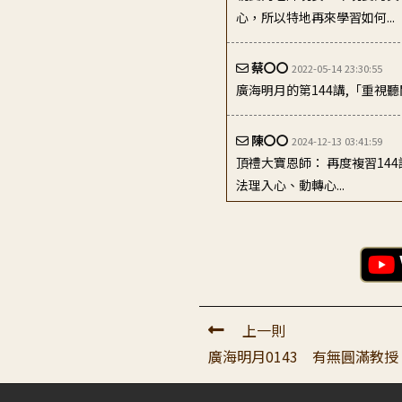
蔡〇〇
2022-05-14 23:30:55
廣海明月的第144講,「重視
陳〇〇
2024-12-13 03:41:59
頂禮大寶恩師： 再度複習1
法理入心、動轉心...
吳〇〇
2025-10-15 09:15:44
思念老師 弟子初次當班長，
引我;現想如何讓同學...
李〇〇
2025-02-06 09:46:58
親愛的老師晚安，今晚要認真
心，所以特地再來學習如何...
上一則
廣海明月0143 有無圓滿教