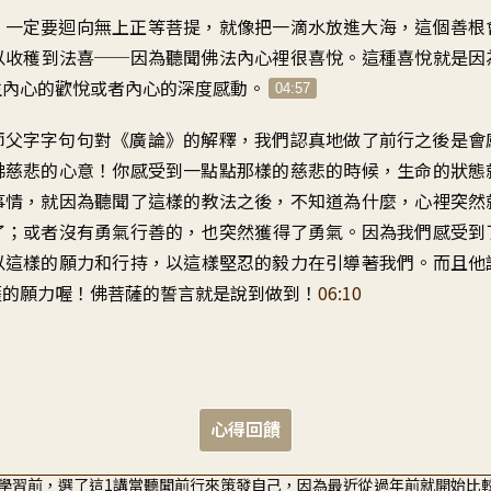
，
一定要迴向無上正等菩提
，
就像把一滴水放進大海
，
這個善根
以收穫到法喜
──
因為聽聞佛法內心裡很喜悅
。
這種喜悅就是因
生內心的歡悅
或者內心的深度感動
。
04:57
師父字字句句對
《
廣論》的解釋
，
我們認真地做了前行之後
是會
佛慈悲的心意
！
你感受到
一點點那樣的慈悲的時候
，
生命的狀態
事情
，
就因為聽聞了這樣的教法之後
，
不知道為什麼
，
心裡突然
了
；
或者沒有勇氣行善的
，
也突然獲得了勇氣
。
因為我們感受到
以這樣的願力和行持
，
以這樣堅忍的毅力
在引導著我們
。
而且他
薩的願力喔
！
佛菩薩的誓言就是說到做到
！
06:10
心得回饋