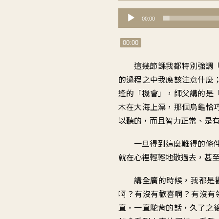
音
00:00
訊
播
00:00
放
這幾節課我都
特別強調
器
的過程之中
我應該注意什麼
逢的「機會
」，
師父講的是
木在大海上漂
，
那個烏龜恰
以聽的
，
而且智力正常
、
是
一旦得到這麼難得的條
就在心裡輕輕地散過去
，
甚
講全廣的時候
，
我都是
啊
？
有沒有歡喜啊
？
有沒有
直
，
一直駝背的話
，
久了之