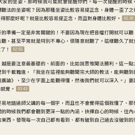
大家的坐姿
，
那時候我可能就會提醒你們
。
每一次提醒的時候
調聽法的坐姿呢
？
因為那種坐姿比較容易提正念
，
身體一歪了之
坐得那麼好呢
？
就是比較容易提正念
，
而且對身體比較好
。
02:30
行的準備一定是非常關鍵的
！
不要因為現在把音檔打開就可以聽
去聽
，
甚至平常就是特別不專心
，
很隨意就聽了
。
這樣聽久了就
大了
！
02:55
，
越是要注意最基礎的、前面的
，
比如說思惟聞法勝利
。
這一點
覺到千載難逢
，「
我坐在這裡
能夠聽聞宗大師的教法
，
能夠聽到
第廣論
》，
至少在字面上能聽得懂
，
然後我們就可以深入
。」
要
的感覺
。
03:43
輕易地錯過師父講的
每一個字
，
而且也不會覺得這個我懂了
、
那
聞的時候
我們都會聽到更深一點的內涵
，
抉擇自心的時候
、
往內
的東西
。
發現每一次自己都有看到
、
都有破到自己過去
沒破到的