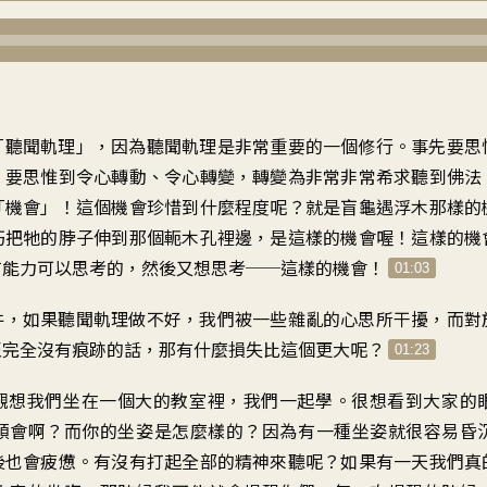
「聽聞軌理
」，
因為聽聞軌理是
非常重要的一個修行
。
事先要思
；
要思惟到令心轉動、令心轉變
，
轉變為非常非常希求聽到佛法
「機會
」！
這個機會珍惜到什麼程度呢
？
就是盲龜遇浮木那樣的
巧把牠的
脖子伸到那個軛木孔裡邊
，
是這樣的機會喔
！
這樣的機
有能力可以思考的
，
然後又想思考──這樣的機會
！
01:03
件
，
如果聽聞軌理做不好
，
我們被一些雜亂的心思所干擾
，
而對
至完全沒有痕跡的話
，
那有什麼損失比這個更大呢
？
01:23
觀想
我們坐在一個大的教室裡
，
我們一起學
。
很想看到大家的
領會啊
？
而你的坐姿是怎麼樣的
？
因為有一種坐姿就很容易昏
後也會疲憊
。
有沒有打起全部的精神來聽呢
？
如果有一天我們
真