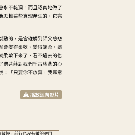
會永不乾涸
。
而且認真地做了
為
思惟這些真理產生的
，
它完
感動的
，
是會碰觸到師父慈悲
就會變得柔軟
、
變得調柔
，
還
就柔軟下來了
，
看不過去的也
了佛菩薩對我們
千古慈悲的心
說
：「
只要你不放棄
，
我願意
播放迴向影片