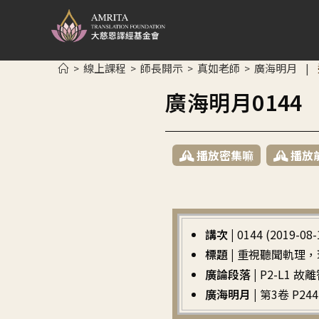
線上課程
師長開示
真如老師
廣海明月
>
>
>
>
|
廣海明月014
播放密集嘛
播放
講次 |
0144 (2019-08-
標題 |
重視聽聞軌理，
廣論段落 |
P2-L1 
廣海明月 |
第3卷 P244 