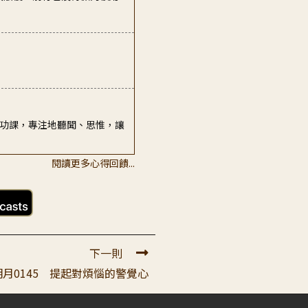
礎功課，專注地聽聞、思惟，讓
軌理開始，只覺得廣論的文字吸
閱讀更多心得回饋...
較散慢，前行也沒有做的很用
下一則
月0145 提起對煩惱的警覺心