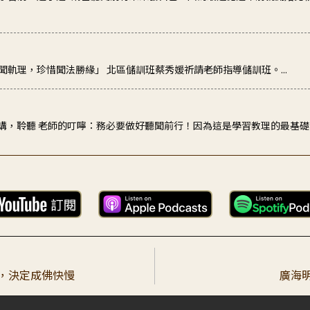
聽聞軌理，珍惜聞法勝緣」 北區儲訓班蔡秀媛祈請老師指導儲訓班。...
44講，聆聽 老師的叮嚀：務必要做好聽聞前行！因為這是學習教理的最基
明晚將上廣論第一堂課。回想當初自己並不明白為何學習經典還要從聽聞
學習前，選了這1講當聽聞前行來策發自己，因為最近從過年前就開始比
授，決定成佛快慢
廣海明