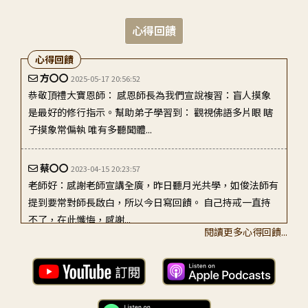
心得回饋
心得回饋
方〇〇
2025-05-17 20:56:52
恭敬頂禮大寶恩師： 感恩師長為我們宣說複習：盲人摸象
是最好的修行指示。幫助弟子學習到： 觀視佛語多片眼 瞎
子摸象常偏執 唯有多聽聞體...
蔡〇〇
2023-04-15 20:23:57
老師好：感謝老師宣講全廣，昨日聽月光共學，如俊法師有
提到要常對師長啟白，所以今日寫回饋。 自己持戒一直持
不了，在此懺悔，感謝...
閱讀更多心得回饋...
陳〇〇
2024-06-30 05:17:04
頂禮大寶恩師： 再度複習134講， 感恩 老師深入詮釋 師父
以「瞎子摸象」比喻「觀視佛語多片眼」的內涵，直指凡夫