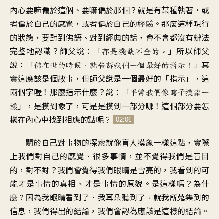
內心要嘛偏於這個
、
要嘛偏於那個
？
就是有某種執著
，
或
者偏於自己的感覺
，
或者偏於自己的經驗
。
那麼這種現行
的狀態
，
要對到佛語、對到經典的話
，
會不會都沒有辦法
完整地認識
？
師父說：「
」
所以師父
都是殘缺不全的
。
說
：「
」
其
佛在世的時候
，
就告訴我們一個最好的指示
！
實這應該是個故事
，
但師父說是一個最好的「指示
」，
這
兩個字喔
！
那麼指示什麼
？
說：「
平常我們像瞎子摸象一
」，
是摸到象了
，
可是是摸到一部分哪
！
這個部分要怎
樣
樣在內心中
找到相應的點呢
？
02:06
關於自己對事物的探索
就像盲人摸象一樣這點
，
實際
上我們對自己的感覺
、
很多事情
，
並不覺得我們是盲目
的，對不對
？
我們會覺得我們眼睛是雪亮的
，
我看到的可
能才是事情的真相
、
才是事情的原貌。是這樣嗎
？
為什
麼？因為我眼睛看到了
、
我耳朵聽到了
，
就我所蒐集到的
信息
，
我們得出的結論
，
我們會認為應該是這樣的結論
。