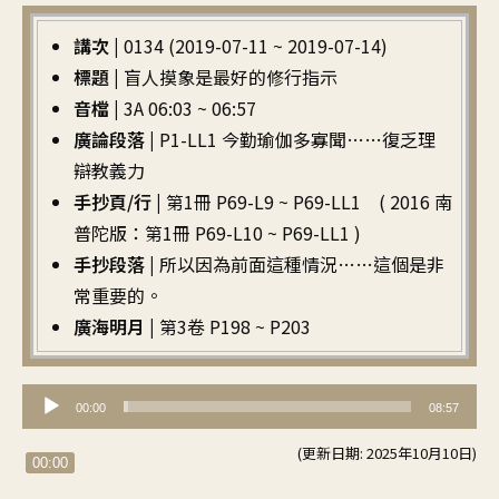
講次 |
0134 (2019-07-11 ~ 2019-07-14)
標題 |
盲人摸象是最好的修行指示
音檔 |
3A 06:03 ~ 06:57
廣論段落 |
P1-LL1 今勤瑜伽多寡聞……復乏理
辯教義力
手抄頁/行 |
第1冊 P69-L9 ~ P69-LL1 ( 2016 南
普陀版：第1冊 P69-L10 ~ P69-LL1 )
手抄段落 |
所以因為前面這種情況……這個是非
常重要的。
廣海明月 |
第3卷 P198 ~ P203
音
00:00
08:57
訊
(更新日期: 2025年10月10日)
播
00:00
放