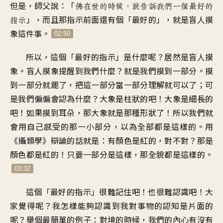
但是，師父說
：「
佛在世的時候
，
就告訴我們一個最好的
」，
而且那指示前面還有個「最好的
」，
就是盲人摸
指示
象這件事
。
02:50
所以
，
這個「最好的指示」是什麼呢
？
居然是盲人摸
象
。
盲人摸象提醒到我們什麼
？
就是我們摸到一部分
。
摸
到一部分就罷了
，
把這一部分當一部分理解就可以了
；
可
是我們偏偏會認為什麼
？
大象是柱狀的吧
！
大象是細長的
吧
！
如果摸到耳朵
，
那大象就是那種形狀了
！
所以我們就
會
用自己感受的那一小部分
，
以為全部都是這樣的
。
用
《攝類學》辯論的話就是
：
有顏色是紅的，對不對
？
那是
顏色都是紅的
！
只要一部分是這樣
，
那全貌都是這樣的
。
03:32
這個「最好的指示」很難記住吧
！
也很難認識吧！大
家覺得呢
？
我怎樣能夠認識到
我對事物的認知是片面的
呢
？
舉個最簡單的例子
：
對境的時候
，
我們的內心
有沒有