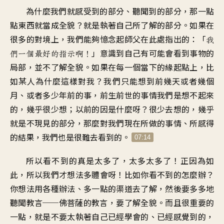
為什麼我們就感受到的部分
、
聽聞到的部分
，
那一點
點東西就當成全貌
？
就是執著自己所了解的部分
。
如果在
很多的對境上
，
我們能夠憶念起師父
在此處指出的
：「
我
」
意識到自己有可能會看到
事物的
們一個最好的指示啊
！
局部
，
並不了解全貌
。
如果在每一個當下的緣起點上
，
比
如某人為什麼這樣對我
？
我們只能想到前幾天或者
幾個
月、或者多少年前的事
，
前生前世的事情我們
是想不起來
的
，
幾乎很少想
；
以前的因是什麼呀？很少去想的
，
幾乎
就是不現見的部分
，
那麼對我們現在所做的事情
、
所感得
的結果
，
我們也是很難去看到的
。
07:14
所以看不到的真是太多了
，
太多太多了
！
正因為如
此
，
所以我們才想法多體會呀
！
比如你看不到的怎麼辦
？
你想法用各種辦法
、
多一點的渠道去了解
，
然後要多多地
聽聞教言
──
佛菩薩的教言
，
要了解全貌
。
而且很重要的
一點
，
就是不要太執著自己已經學會的
、
已經感覺到的
，