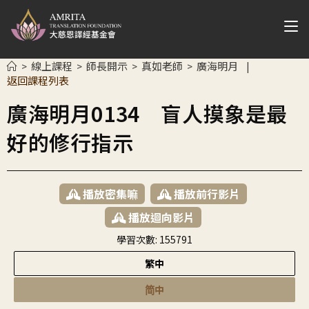
線上課程
師長開示
真如老師
廣海明月
>
>
>
>
|
返回課程列表
廣海明月0134 盲人摸象是最
好的修行指示
播放密集嘛
播放前行影片
播放迴向影片
學習次數:
155791
繁中
简中