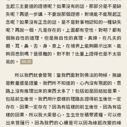
生起三主要道的證德呢
？
如果沒有的話
，
那部分是不是缺
失呢
？
再退一步講
，
不要說那個證德
，
對境能不能現起正
念呢
？
如果沒有正念的話
，
是不是對事物認知的一種缺失
呢
？
再說一個
，
凡是存在的，上面都有空性，對吧
？
都有
個無自性的道理
。
但是無自性的真理、真諦
，
在凡夫的
眼、耳、鼻、舌、身、意上
，
在境界上能夠顯示出來
、
能
夠洞悉到嗎
？
是很難的，對不對
？
比量上證得也是不太容
易的
。
04:28
所以我們就會發現
：
當我們面對到佛法的時候
，
無論
是教量還是證量
，
我們所不知道的
、
心內沒有現起的
、
思
路上沒有推理出來的東西太多了
！
包括如是因結如是果
，
包括前生後世
。
我們用什麼樣的理路去證得
前生後世一定
存在
、
因果一定存在
？
因為有這樣的前生後世
、
因為有這
樣的因果
，
所以我大乘發心
，
生生世世積聚資糧
，
可以修
出來菩薩行
。
因為我們的心續是可以
因為緣起改變的緣