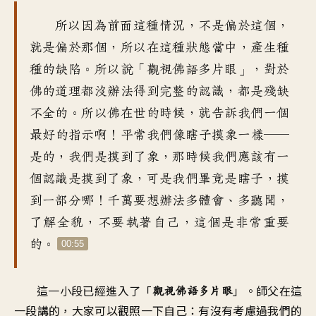
器
所以因為前面這種情況
，
不是偏於這個
，
就是偏於那個
，
所以在這種狀態當中
，
產生種
種的缺陷
。
所以說「觀視佛語多片眼
」，
對於
佛的道理
都沒辦法得到完整的認識
，
都是殘缺
不全的
。
所以佛在世的時候
，
就告訴我們一個
最好的指示啊
！
平常我們像瞎子摸象一樣
──
是的，我們是摸到了象
，
那時候我們應該有一
個認識
是摸到了象
，
可是我們畢竟是瞎子
，
摸
到一部分哪
！
千萬要想辦法多體會、多聽聞
，
了解全貌
，
不要執著自己
，
這個是非常重要
的
。
00:55
這一小段已經進入了
「
」。
師父在這
觀視佛語多片眼
一段講的
，
大家可以觀照一下自己
：
有沒有考慮過
我們的