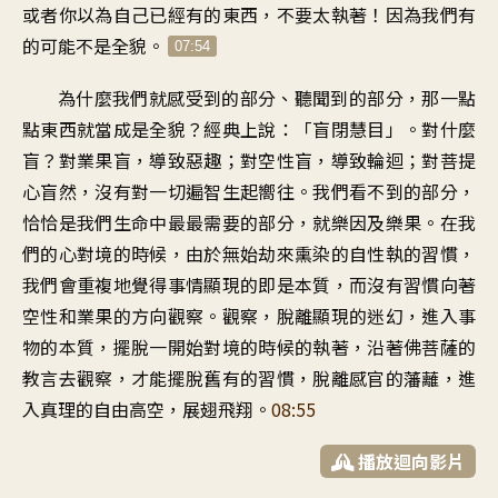
或者你以為自己已經有的東西
，
不要太執著
！
因為我們有
的可能不是全貌
。
07:54
為什麼我們就感受到的部分
、
聽聞到的部分
，
那一點
點東西就當成是全貌
？
經典上說：「盲閉慧目
」。
對什麼
盲
？
對業果盲，導致惡趣
；
對空性盲，導致輪迴
；
對菩提
心盲然
，
沒有對一切遍智生起嚮往
。
我們看不到的部分
，
恰恰是我們生命中
最最需要的部分
，
就樂因及樂果
。
在我
們的心對境的時候
，
由於無始劫來熏染的
自性執的習慣
，
我們會重複地
覺得事情顯現的即是本質
，
而沒有習慣
向著
空性和業果的方向觀察
。
觀察
，
脫離顯現的迷幻
，
進入事
物的本質
，
擺脫一開始對境的時候的執著
，
沿著佛菩薩的
教言去觀察
，
才能擺脫舊有的習慣
，
脫離感官的藩蘺
，
進
入真理的自由高空
，
展翅飛翔
。
08:55
播放迴向影片