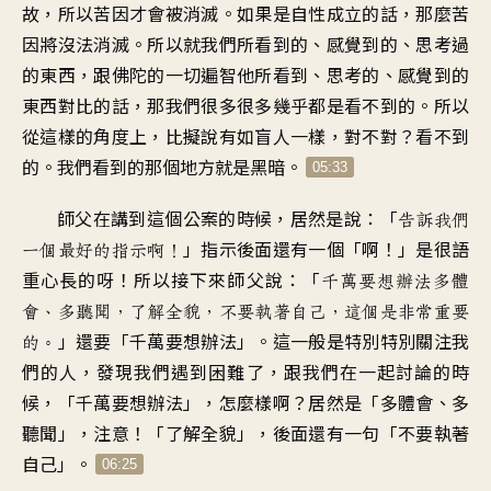
故
，
所以苦因才會被消滅
。
如果是自性成立的話
，
那麼苦
因將沒法消滅
。
所以就我們所看到的
、
感覺到的、思考過
的東西
，
跟佛陀的一切遍智他所看到
、
思考的、感覺到的
東西對比的話
，
那我們很多很多幾乎都是看不到的
。
所以
從這樣的角度上
，
比擬說有如盲人一樣
，
對不對？看不到
的
。
我們看到的那個地方就是黑暗
。
05:33
師父在講到這個公案的時候
，
居然是說
：「
告訴我們
」
指示後面還有一個「啊
！」
是很語
一個最好的指示啊
！
重心長的呀
！
所以接下來師父說
：「
千萬要想辦法多體
會、多聽聞
，
了解全貌
，
不要執著自己
，
這個是非常重要
」
還要「千萬要想辦法
」。
這一般是特別特別關注我
的
。
們的人
，
發現我們遇到困難了
，
跟我們在一起討論的時
候
，「
千萬要想辦法
」，
怎麼樣啊？居然是「多體會、多
聽聞
」，
注意！「了解全貌
」，
後面還有一句「不要執著
自己
」。
06:25