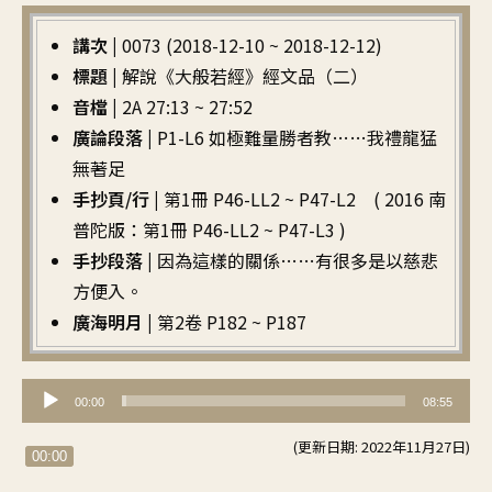
講次 |
0073 (2018-12-10 ~ 2018-12-12)
標題 |
解說《大般若經》經文品（二）
音檔 |
2A 27:13 ~ 27:52
廣論段落 |
P1-L6 如極難量勝者教……我禮龍猛
無著足
手抄頁/行 |
第1冊 P46-LL2 ~ P47-L2 ( 2016 南
普陀版：第1冊 P46-LL2 ~ P47-L3 )
手抄段落 |
因為這樣的關係……有很多是以慈悲
方便入。
廣海明月 |
第2卷 P182 ~ P187
音
00:00
08:55
訊
(更新日期: 2022年11月27日)
播
00:00
放