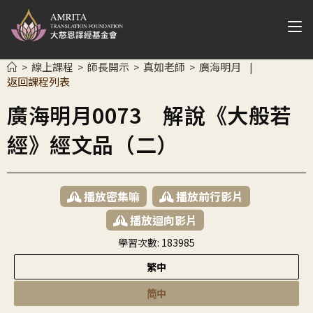
線上課程
師長開示
真如老師
廣海明月
>
>
>
>
|
返回課程列表
廣海明月0073 解說《大般若
經》經文品（二）
播放密集嘛
播放前行影片
播放迴向影片
學習次數:
183985
繁中
简中