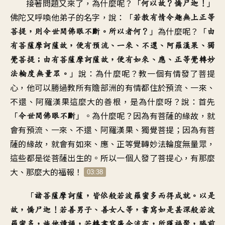
接著問題又來了，為什麼呢？「
」
何以故？憍尸迦！
佛陀又呼喚他弟子的名字，說：「
若教有情令趣無上正等
」為什麼呢？「
菩提，則令世間佛眼不斷。所以者何？
由
有菩薩摩訶薩故，便有預流、一來、不還、阿羅漢果、獨
覺菩提；由有菩薩摩訶薩故，便有如來、應、正等覺轉妙
」說：為什麼呢？教一個有情發了菩提
法輪度無量眾。
心，他可以勝過教所有贍部洲的有情都住於預流、一來、
不還、阿羅漢果這麼大的善根，是為什麼呀？說：首先
「
」。為什麼呢？因為有菩薩的緣故，就
令世間佛眼不斷
會有預流、一來、不還、阿羅漢果、獨覺菩提；因為有菩
薩的緣故，就會有如來、應、正等覺轉妙法輪度無量眾，
這些都是從菩薩出生的。所以一個人發了菩提心，有那麼
大、那麼大的福報！
03:38
「
諸菩薩摩訶薩，皆依般若波羅蜜多而得成就。以是
故，憍尸迦！若善男子、善女人等，書寫如是甚深般若波
羅蜜多，施他讀誦，若轉書寫廣令流布，所獲福聚，勝前