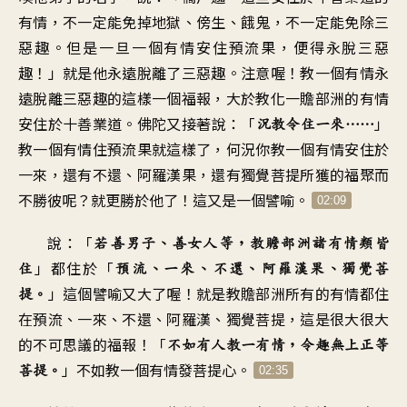
有情，不一定能免掉地獄、傍生、餓鬼，不一定能免除三
惡趣。但是一旦一個有情安住預流果，便得永脫三惡
趣！」就是他永遠脫離了三惡趣。注意喔！教一個有情永
遠脫離三惡趣的這樣一個福報，大於教化一贍部洲的有情
安住於十善業道。佛陀又接著說：「
」
況教令住一來……
教一個有情住預流果就這樣了，何況你教一個有情安住於
一來，還有不還、阿羅漢果，還有獨覺菩提所獲的福聚而
不勝彼呢？就更勝於他了！這又是一個譬喻。
02:09
說：「
若善男子、善女人等，教贍部洲諸有情類皆
」都住於「
住
預流、一來、不還、阿羅漢果、獨覺菩
」這個譬喻又大了喔！就是教贍部洲所有的有情都住
提。
在預流、一來、不還、阿羅漢、獨覺菩提，這是很大很大
的不可思議的福報！「
不如有人教一有情，令趣無上正等
」不如教一個有情發菩提心。
菩提。
02:35