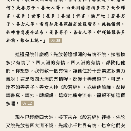
何？是善男子、善女人等，由此因緣得福多不？天帝釋
言：甚多！世尊！甚多！善逝！佛言：憍尸迦！若善男
子、善女人等，書寫如是甚深般若波羅蜜多，施他讀誦，
若轉書寫廣令流布，是善男子、善女人等，所獲福聚甚多
」
於前，餘如上說。
06:38
這邊是說什麼呢？先放著贍部洲的有情不說，接著換
多少有情了？四大洲的有情，四大洲的有情，都教化他
們。你想想，我們教一個有情，讓他住於十善業道多費力
氣呀！這是教四大洲的有情喔，都獲十善業道了。可是，
還不如善男子、善女人抄《般若經》，送給他讀誦，然後
轉書寫、轉抄、轉讀誦，這樣地廣令流布，福報不如這個
多喔！
07:12
現在已經變四大洲，接下來在《般若經》裡邊，佛陀
又說先放著四大洲不說，先說小千世界有情，也令他們安