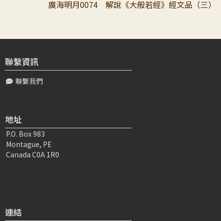
廣海明月0074 解說《大般若經》經文品（三）
沈〇〇
2023-02-22 07:26:25
至誠恭敬頂禮 真如老師！ 萬分感恩老師這麼詳細精彩的解
釋般若經，弟子聽到了非常的歡喜！覺得有點難想像書寫，
讀誦，廣令流布的功德，超出想像的...
聯繫資訊
聯繫我們
董〇〇
2026-07-06 12:11:51
佛陀沒有否定十善的重要，而是一步一步帶領我們看見：真
正能徹底改變生命的，不只是善行，而是解脫；真正能利益
地址
無量眾生的，不只是自己解脫，而是發菩...
P.O. Box 983
Montague, PE
陳〇〇
2025-05-13 21:02:30
Canada C0A 1R0
頂禮上師，想念上師，願老師吉祥如意！ 非常感恩大寶恩
師上師，從前面兩講中善知識為不同根器具的弟子，應機而
教令入佛道，進而引述了般若經中的經...
連結
梁〇〇
2023-02-22 09:32:25