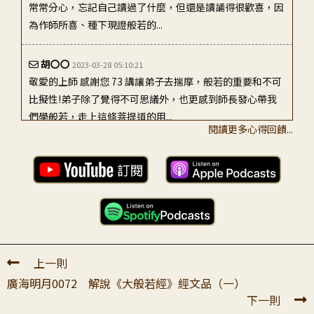
常常分心，忘記自己讀過了什麼，但還是讀誦得很歡喜，因
為作師所喜、種下現證般若的...
胡〇〇
2023-03-28 05:10:21
敬愛的上師 感謝您 73 講讓弟子去揣摩，般若的重要和不可
比擬性!弟子除了覺得不可思議外，也更感到師長發心帶我
們學般若，走上這條菩提道的用...
閱讀更多心得回饋...
沈〇〇
2023-02-23 07:27:28
至誠恭敬頂禮 真如老師！ 真如老師您好，祈請老師多保重
法體。很感恩昨天如證和尚在晨曦共學帶領弟子們深入學習
廣海明月第73講，讓弟子更加深入...
林〇〇
2023-02-25 06:59:34
上一則
頂禮敬愛的上師 2/23複聽大覺晨曦 如證和尚開示第73講，
廣海明月0072 解說《大般若經》經文品（一）
前後講次主題才得以連貫。廣論：總此教授，即是至尊慈氏
下一則
所造，《現觀莊嚴》所有教授...