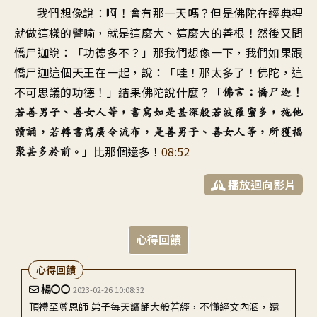
我們想像說：啊！會有那一天嗎？但是佛陀在經典裡
就做這樣的譬喻，就是這麼大、這麼大的善根！然後又問
憍尸迦說：「功德多不？」那我們想像一下，我們如果跟
憍尸迦這個天王在一起，說：「哇！那太多了！佛陀，這
不可思議的功德！」結果佛陀說什麼？「
佛言：憍尸迦！
若善男子、善女人等，書寫如是甚深般若波羅蜜多，施他
讀誦，若轉書寫廣令流布，是善男子、善女人等，所獲福
」比那個還多！
08:52
聚甚多於前。
播放迴向影片
心得回饋
心得回饋
楊〇〇
2023-02-26 10:08:32
頂禮至尊恩師 弟子每天讀誦大般若經，不懂經文內涵，還