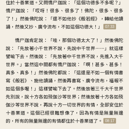
住於十善業道。又問憍尸迦說：「這個功德多不多呢？」
憍尸迦說：「哎呀！很多、很多了！佛陀，很多、很多
了！」然後佛陀說：「還不如他抄《般若經》，轉給他讀
誦，然後又抄、廣令流布，不如這個功德大！」
07:33
憍尸迦肯定說：「哇，那個功德太大了！」然後佛陀
說：「先放著小千世界不說，先說中千世界……」就這樣
譬喻下去。然後說：「先放著中千世界不說，先進入大千
世界。」當然這中間都有憍尸迦說：「啊！甚多、甚多！
真多、真多！」然後佛陀都說：「這還是不如一個有情書
寫《般若》、施他讀誦，然後再書寫、廣令流布，福報不
如這個多喔！」這樣譬喻下去了。然後放著三千大千世界
先別說，說十方各如殑伽沙等世界；然後放著十方各如殑
伽沙等世界不說，再說十方一切世界的有情，全部安住於
十善業道。這個已經很難想像了，因為有情是無量無邊
的，所有的無量無邊的有情都住於十善業道了。
08:17