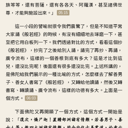
族等等，還有菩薩，還有各各天、阿羅漢，甚至諸佛世
尊，才能夠施設出來。」
05:15
這一小段的譬喻就很令我們震驚了，但是不知道平常
大家誦《般若經》的時候，有沒有細細地去琢磨一下，甚
至把它用白板列一下。我們透過對比的方式，看看這個抄
《般若經》，抄完了之後給別人誦，誦完了再抄、再誦，
廣令流布，這樣的一個善根到底有多大？這是才比到這
兒，還沒比完呢！後面還有很多還沒比完。上述所講的，
是佛陀給我們展示的一種比喻的方式，怎麼樣去了解善男
子、善女人書寫了《般若經》，又轉給他讀誦，然後又轉
書寫、轉讀誦、廣令流布，這樣的功德有多大。上面是一
個方式。
06:03
下面佛陀又再開顯了一個方式，這個方式一開始是
說：「
復次，憍尸迦！置贍部洲諸有情類。若善男子、善
女人等，教四大洲諸有情類，皆令安住十善業道，於意云