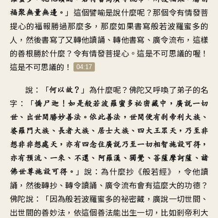
」這個譬喻是說什麼呢？那個令有情發菩
福聚無量無邊。
提心的福報勝過那麼多，那麼如果書寫般若波羅蜜多的
人，然後書寫了又轉他讀誦、轉他書寫、廣令流布，這樣
的善根勝於什麼？令有情發菩提心。這是不可思議的喔！
這是不可思議的！
04:17
說：「
」為什麼呢？佛陀又呼喚了弟子的名
何以故？
字：「
憍尸迦！如是般若波羅蜜多祕密藏中，廣說一切
世、出世間勝妙善法。依此善法，世間便有剎帝利大族、
婆羅門大族、長者大族、居士大族、四大王眾天，乃至非
想非非想處天，亦有四念住廣說乃至一切相智施設可得，
亦有預流、一來、不還、阿羅漢、獨覺、菩薩摩訶薩、諸
」說：為什麼抄《般若經》，令他讀
佛世尊施設可得。
誦，然後轉抄、轉令讀誦、廣令流布會有這麼大的功德？
佛陀說：「因為般若波羅蜜多的祕密藏，廣說一切世間、
出世間的善妙法，依這個善法能出生一切，比如剎帝利大