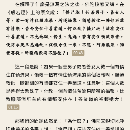
在解釋了什麼是無漏之法之後，佛陀接著又講。在
器
《般若經》上的原文說：「
憍尸迦！若善男子、善女人
等，教一有情住預流果，所獲福聚，猶勝教化一贍部洲諸
有情類，皆令安住十善業道。何以故？憍尸迦！諸有安住
十善業道，不免地獄、傍生、鬼趣。若有安住預流果者，
便得永脫三惡趣故，況教令住一來、不還、阿羅漢果、獨
」
覺菩提，所獲福聚而不勝彼？
00:48
這一段是說：如果一個善男子或者善女人教一個有情
住在預流果，他教一個有情住預流果的這個福報啊，勝過
教化一贍部洲的有情都安住十善業道。注意喔！這個人數
是差得太懸殊了，他教一個有情住預流果所獲的福報，比
教贍部洲所有的有情都安住在十善業道的福報還大！
01:16
那我們的問題依然是：「為什麼？」佛陀又親切地呼
喚他弟子的名字，說：「憍尸迦，這些安住於十善業道的