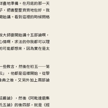
音
詳盡地準備。在月底的那一天
量。
子，把書整整齊齊地包好。我
開始講。看到這裡的時候問格
說大師要開始講十五部論啊，
心情啊，求法的你我都可以理
的可能都想來，因為實在是太
一些教言，然後在初五──第
云」，他都是這樣開始。從黎
論典之後，又另外加上兩部論
莊嚴論》，然後《阿毗達磨集
氏五論》的後四部，就是《經