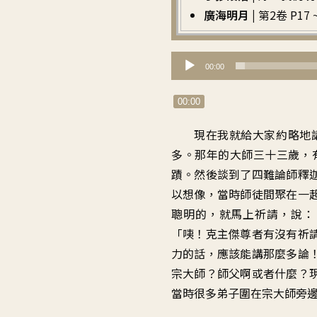
廣海明月 |
第2卷 P17 ~
音
00:00
訊
播
00:00
放
現在我就給大家約略地
器
多。那年的大師三十三歲，
蹟。然後談到了四難論師釋
以想像，當時師徒間聚在一
聰明的，就馬上祈請，說：
「咦！克主傑尊者有沒有祈
力的話，應該能講那麼多論
宗大師？師父啊或者什麼？
當時很多弟子圍在宗大師旁