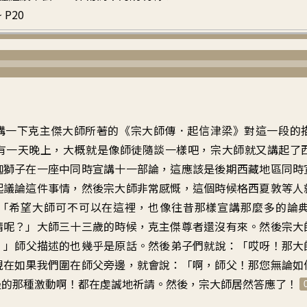
 P20
講一下克主傑大師所著的《宗大師傳．起信津梁》對這一段的
有一天晚上，大概就是像師徒隨談一樣吧，宗大師就又講起了
迦獅子在一座中同時宣講十一部論，這應該是後期西藏地區同時
起議論這件事情，然後宗大師非常感慨，這個時候格西夏敦等人
「希望大師可不可以在這裡，也像往昔那樣宣講那麼多的論
請呢？」大師三十三歲的時候，克主傑尊者還沒有來。然後宗大
！」師父描述的也幾乎是原話。然後弟子們就說：「哎呀！那大
現在如果我們圍在師父旁邊，就會說：「啊，師父！那您無論如
邊的那種激動啊！都在虔誠地祈請。然後，宗大師居然答應了！