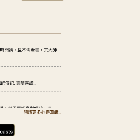
同時開講，且不需看書，宗大師
傳記. 真隨喜讚...
樂。弟子要認真對師父、老
閱讀更多心得回饋...