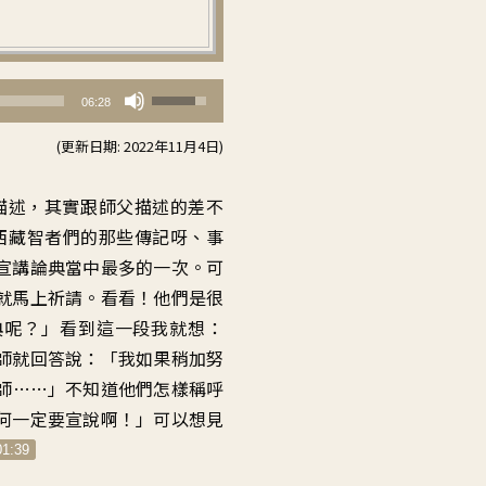
使
06:28
用
(更新日期: 2022年11月4日)
向
上/
描述，其實跟師父描述的差不
向
西藏智者們的那些傳記呀、事
下
宣講論典當中最多的一次。可
鍵
就馬上祈請。看看！他們是很
以
典呢？」看到這一段我就想：
提
師就回答說：「我如果稍加努
高
師……」不知道他們怎樣稱呼
或
何一定要宣說啊！」可以想見
降
01:39
低