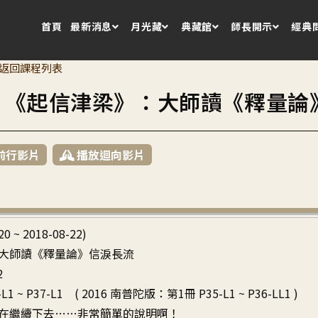
首頁
最新消息
月光藏
典藏館
師長開示
經典
返回課程列表
1 《起信津梁》：大師讀《釋量論
前行影片
播放迴向影片
20 ~ 2018-08-22)
大師讀《釋量論》信淚長流
2
L1 ~ P37-L1 ( 2016 南普陀版：第1冊 P35-L1 ~ P36-LL1 )
在繼續下去……非常簡單的說明啊！