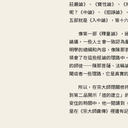
莊嚴論》、《寶性論》、《
呢？《中論》、《迴諍論》
五部就是《入中論》，第十
像第一部《釋量論》，
論議，一些人士會一致認為
明學的總綱和內容，像陳那
領會了在這些經論的理路中
的師徒──陳那菩薩、法稱
聞或者一些理路，它是真實
所以，在宗大師閉關修
到第二品開示「道的建立」
安住的時間中，他一閱讀到
是在《宗大師廣傳》裡邊有