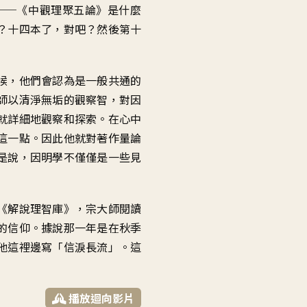
──《中觀理聚五論》是什麼
？十四本了，對吧？然後第十
候，他們會認為是一般共通的
師以清淨無垢的觀察智，對因
就詳細地觀察和探索。在心中
這一點。因此他就對著作量論
是說，因明學不僅僅是一些見
《解說理智庫》，宗大師閱讀
的信仰。據說那一年是在秋季
他這裡邊寫「信淚長流」。這
播放迴向影片