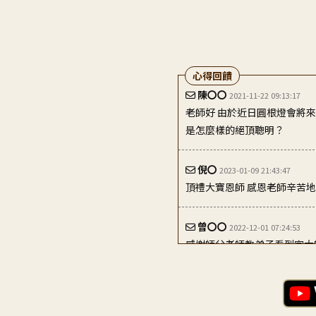
心得回饋
陳〇〇
2021-11-22 09:13:17
老師好 由於近日圓根燈會將
是怎麼樣的絕頂聰明？
倪〇
2023-01-09 21:43:47
頂禮大寶恩師 感恩老師辛苦地為弟子
曾〇〇
2022-12-01 07:24:53
感謝師父老師教弟子看到宗大
師、宗大師修習依止法，希望..
詹〇〇
2024-02-17 08:10:02