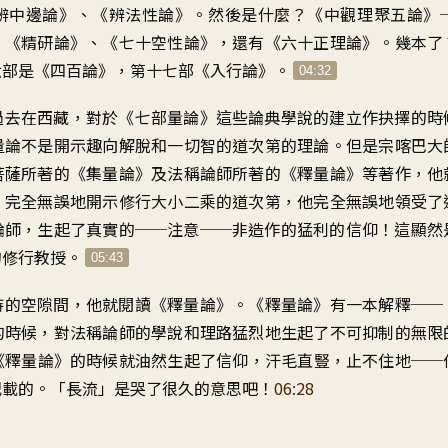
辨中邊論》、《辨法性論》。然後是什麼？《中觀理聚五論》
、《精研論》、《七十空性論》，還有《六十正理論》。幾本了
六部是《四百論》，第十七部《入行論》。
04:32
過去在西藏，對於《七部量論》這些論典學說的建立作抉擇的時
量論不是開示趣向解脫和一切智的道次第的理論。但是宗喀巴大
菩薩所著的《集量論》及法稱論師所著的《釋量論》等著作，他
，完全無誤地開示修行大小二乘的道次第，他完全無誤地領受了
論師，生起了真實的──注意──非造作的猛利的信仰！這顯然
的修行教授。
05:43
持的空隙間，他就閱讀《釋量論》。《釋量論》有一本解釋──
的時候，對法稱論師的學說和理路猛烈地生起了不可抑制的無限
《釋量論》的時候就油然生起了信仰，汗毛直豎，止不住地──
記載的。「長流」是哭了很久的意思吧！
06:28