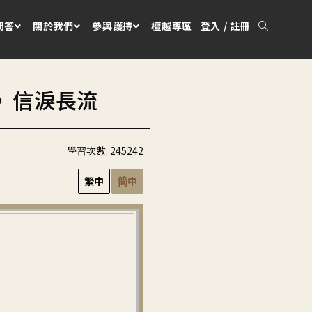
問答
關於我們
參與護持
檀越專區
登入 / 註冊
》信淚長流
學習次數:
245242
繁中
简中