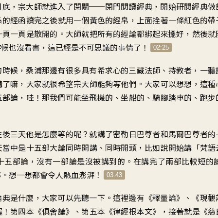
月底，宗大師就進入了閉關──閉門閱讀經典，開始研閱經典做
系的經函讀完之後就用一個黃色的經帛，上面拴著一條紅色的帶
一頁一頁是散開的。大師就把所有的經論都綁起來擺好，然後就
時候也沒看書，這已經是不可思議的事情了！
02:25
的時候，桑浦那邊有很多具有希求心的三藏法師、持教者，一聽
講了嘛，大家就很希望宗大師能夠等他們。大家可以想想，這種
五部論，哇！那我們可能坐飛機的、坐船的、騎腳踏車的、跑步
往後三天他是怎麼等的呢？就講了密勒日巴尊者和馬爾巴尊者的
天當中是十五部大論同時開講、同時開頭，比如說開始講「梵語
十五部論，沒有一部論是沒被講到的。在講完了兩部比較短的
部。想一想都會令人熱血澎湃！
03:43
論典是什麼，大家可以先聽一下。這裡邊有《釋量論》、《現觀
喔！第四本《俱舍論》、第五本《律經根本文》，接著就是《慈