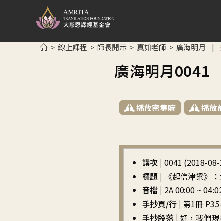
線上課程
師長開示
真如老師
廣海明月
>
>
>
>
|
廣海明月004
播放密集嘛
播放
講次 |
0041 (2018-08-
標題 |
《起信津梁》：
音檔 |
2A 00:00 ~ 04:0
手抄頁/行 |
第1冊 P35-
手抄段落 |
好，我們現