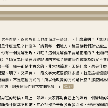
」，什麼路啊？「
、完全改變。以後原則上都遵循這一條路
講到
話是什麼意思？什麼叫「講到每一個地方，總要讓我們對它產生
，你有一個見解出現，對吧？這個見解要不要是正確的？比如研
論》？師父為什麼要改變說法的方式？難道我們會認為師父不會
另一種，幾乎都是半古文的，非常地簡潔，因是什麼、果是什麼
簡潔、明了，又深刻，一段文字大概要讀好多遍，就是這樣慢慢
們面前，不是這種方式的！所以他改變的方式是什麼？那麼因為
個地方，總要使我們對它有個認識。」
01:27
研討班的時候，每上一節課，大家都對自己上的課有一個清晰的
結論是什麼都不知道，在心裡邊掛著很多很多問號，然後這節課