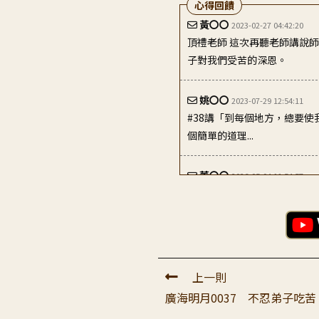
心得回饋
姚〇〇
2023-07-29 12:54:11
#38講「到每個地方，總要
個簡單的道理...
董〇〇
2026-05-04 11:54:57
學法，不是聽過就好 師父說
識」，不是聽得熱鬧，...
陳〇〇
2023-09-10 21:41:42
親愛的老師： 感恩您與三寶
表全圓道次第中的...
邱〇〇
2023-02-13 07:29:13
敬愛的大寶恩師： 無比感恩
上一則
怎會知道如此觀看全貌...
廣海明月0037 不忍弟子吃