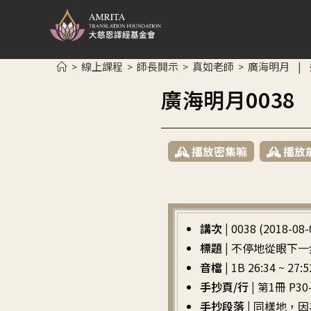
線上課程
師長開示
真如老師
廣海明月
>
>
>
>
|
廣海明月003
播放密集嘛
播放
講次 |
0038 (2018-08-
標題 |
不停地從眼下一
音檔 |
1B 26:34 ~ 27:5
手抄頁/行 |
第1冊 P30-
手抄段落 |
同樣地，因