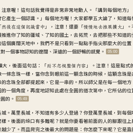
，注意喔！這句話我覺得是非常非常地動人。「講到每個地方」
對它產生一個認識。」每個地方喔！大家都學五大論了，知道每
「
」，注意！還要「
」。
然後在這個認識當中
慢慢地去推展擴大
慢推進你了知的疆域、了知的國土，去拓荒，去把那些不知道的
的這個廣闊天地中，我們不是只看到一點點手指尖那麼大的位置
處對一個事物認知的遼闊、深遠的一個舒暢的感覺。
05:00
擴大，後面這句話：「
」。注意！這是點式
而不忽視整個內容
像一條念珠一樣，當你念到眼前這一顆念珠的時候，這顆念珠是
串的念珠全部都提起來，它是一串的。所以師父是在每一個地方
圓的一個角度，再度地認知此處在全圓的道次第中，它所佔的位
全圓的。
05:49
長城。萬里長城，不知道有多少人登過？你登萬里長城，到每個
麼樣。後面的垛口有多難呢？就是你要看著前面的人的腳跟往上
來越少了。而且爬完之後最大的問題是：你怎麼下來呢？它是直