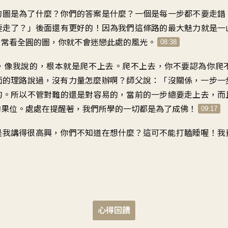
的圖是為了什麼？你們的答案是什麼？一個是每一步都不要走錯
要走了？」後面還有更好的！因為我們這條路的最大魅力就是一
常常看全圓的圖，你就不會迷戀此處的風光。
08:38
，像我說的，根本就是爬不上去。爬不上去，你不要認為你爬
面的理路說過，沒有力量怎麼辦啊？師父說：「沒關係，一步一
的。所以不管對難的還是對容易的，當前的一步總要走上去，而
的果位。處處在提醒著，我們所學的一切都是為了成佛！
09:17
是我講得很高興，你們不知道在想什麼？這可不能打瞌睡喔！我
心得回饋