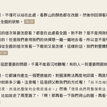
候，不僅可以站在此處，看群山的顏色都在改變，然後你回頭看
看全圓的狀態。
06:39
圓的道次第要怎麼看？都是在此處看全圓，對不對？是不是用我
到的！但是我們會用我們的抉擇慧一遍一遍地去看。所以並不是
再從全圓的道次第看一下眼前又是怎樣。這樣的話，我們對整體
07:20
！這麼重要的問題，千萬不能昏沉地聽喔！有的人一到重要問題
題，它都讓你產生一個更遼遠的，對圓滿教法再度地認識、再度
你就串多少遍。注意喔！這是師父教我們的方式喔！「
而不忽視
」然後「
程度，然後把整個的全貌安進去。
使得我們對整個教法
。比如說走了兩里路了，「啊！那再看一下我們爬山的圖，再看