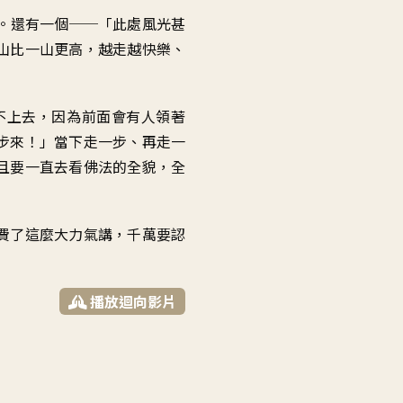
。還有一個──「此處風光甚
山比一山更高，越走越快樂、
不上去，因為前面會有人領著
步來！」當下走一步、再走一
且要一直去看佛法的全貌，全
費了這麼大力氣講，千萬要認
播放迴向影片