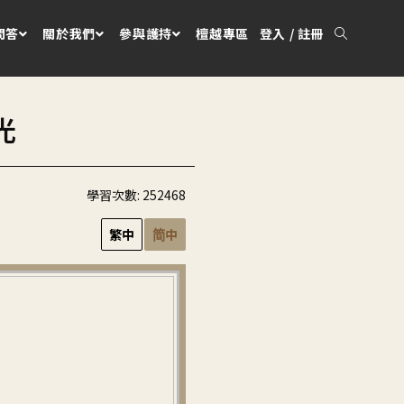
問答
關於我們
參與護持
檀越專區
登入 / 註冊
光
學習次數:
252468
繁中
简中