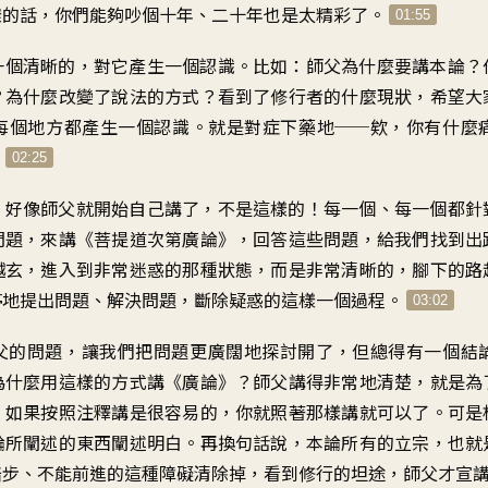
樣的話，你們能夠吵個十年、二十年也是太精彩了。
01:55
一個清晰的，對它產生一個認識。比如：師父為什麼要講本論？
？為什麼改變了說法的方式？看到了修行者的什麼現狀，希望大
每個地方都產生一個認識。就是對症下藥地──欸，你有什麼
。
02:25
，好像師父就開始自己講了，不是這樣的！每一個、每一個都針
問題，來講《菩提道次第廣論》，回答這些問題，給我們找到出
越玄，進入到非常迷惑的那種狀態，而是非常清晰的，腳下的路
停地提出問題、解決問題，斷除疑惑的這樣一個過程。
03:02
父的問題，讓我們把問題更廣闊地探討開了，但總得有一個結
為什麼用這樣的方式講《廣論》？師父講得非常地清楚，就是為
；如果按照注釋講是很容易的，你就照著那樣講就可以了。可是
論所闡述的東西闡述明白。再換句話說，本論所有的立宗，也就
踏步、不能前進的這種障礙清除掉，看到修行的坦途，師父才宣