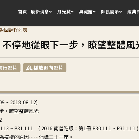
首頁
最新消息
月光藏
典藏館
師長開示
經典
返回課程列表
8 不停地從眼下一步，瞭望整體風
前行影片
播放迴向影片
09 ~ 2018-08-12)
步，瞭望整體風光
2
LL3 ~ P31-LL1 ( 2016 南普陀版：第1冊 P30-LL1 ~ P31-LL1 )
為這樣的原因……他講二十一座。