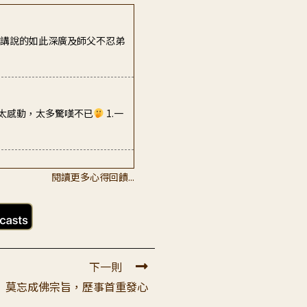
、太感動，太多驚嘆不已
1.一
細想卻很深。所謂「產生一個認
閱讀更多心得回饋...
父的說法恩德！ 每顆念珠代
薩和善知識，眼光如豆的弟子，
下一則
9 莫忘成佛宗旨，歷事首重發心