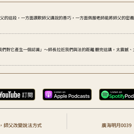
使我們對它產生一個認識」～師長拉近我們與法的距離 聽完這講，太震撼
：「講到每個地方，總要使我們對它產生一個認識。」這句話乍看平實，
加持攝受。弟子在日輪第38講第二次開示中，體會到從念珠喻，再度體會師
佛菩薩、宗大師、師父及老師，為眾生宣講全圓的道次第。如果沒有佛菩
苦，師父改變說法方式
廣海明月003