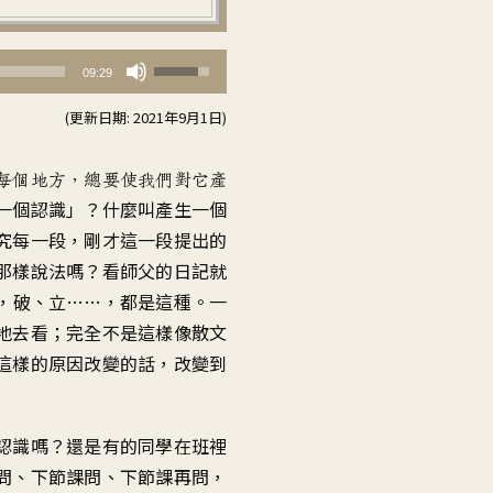
使
09:29
用
(更新日期: 2021年9月1日)
向
上/
每個地方，總要使我們對它產
向
一個認識」？什麼叫產生一個
下
究每一段，剛才這一段提出的
鍵
那樣說法嗎？看師父的日記就
以
，破、立……，都是這種。一
提
地去看；完全不是這樣像散文
高
這樣的原因改變的話，改變到
或
降
低
認識嗎？還是有的同學在班裡
音
問、下節課問、下節課再問，