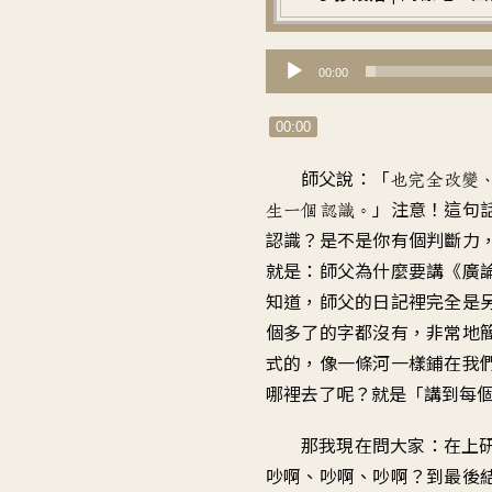
音
00:00
訊
播
00:00
放
師父說：「
也完全改變
器
」注意！這句
生一個認識。
認識？是不是你有個判斷力
就是：師父為什麼要講《廣
知道，師父的日記裡完全是
個多了的字都沒有，非常地
式的，像一條河一樣鋪在我
哪裡去了呢？就是「講到每
那我現在問大家：在上
吵啊、吵啊、吵啊？到最後