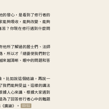
量。
他的發心，是看到了修行者的
家能夠吸收，能夠改變、能夠
痛苦？你現在修行遇到什麼問
對他所了解過的居士們、法師
路，所以才「總要使我們對它
越來越清晰、眼中的問題和答
論。比如說這個結論，再說一
了我們能夠受益。這樣的講法
根據人心來講、根據大家遇到
是為了回答修行者心中的難題
講《廣論》。
03:51