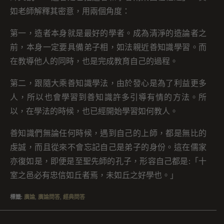
如老師解釋其密意，用兩個角度：
第一，造者本身就是最好的學者。成為清淨的造論者之
前，本身一定要具備弟子相，如法親近善知識學習。而
在教導他人的同時，也是完成教育自己的過程。
第二，跟隨大乘善知識學法，由於發心是為了利益更多
人，所以也會學習到善知識許多引導有情的方法。所
以，在學法的時候，也已經開始學習如何教人。
善知識們無論任何時候，遇到自己的上師，都是無比的
虔誠，而且從來不會忘記自己是弟子的身份。這在儒家
亦復如是，即便是至聖先師的孔子，形容自己都是:「十
室之邑必有忠信如丘者焉，未如丘之好學也。」
標籤
:
廣論
,
廣論問答
,
經典問答