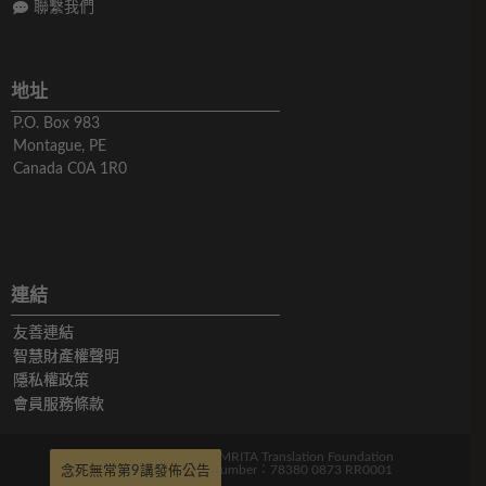
聯繫我們
地址
P.O. Box 983
Montague, PE
Canada C0A 1R0
連結
友善連結
智慧財產權聲明
隱私權政策
會員服務條款
版權所有© 2019-2026 AMRITA Translation Foundation
Charitable Registration Number：78380 0873 RR0001
念死無常第9講發佈公告