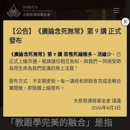
X
【公告】
《廣論念死無常》第 9 講
正式
「教跟學完美的融合」
發布
是指造者不但具善知識
《廣論念死無常》第 9 講 思惟死緣極多、活緣少
，已
正式上線流通。敬請諸位相互告知，與我們一同領受師
長用生命為我們宣講的無上法寶！
功德也具弟子相嗎？
發布方式：不定期更新。每一講經老師錄音完成並親自
審閱後，即陸續上線發布。
>
經典問答
>
廣論問答
大慈恩譯經基金會 謹識
2026年8月3日
「教跟學完美的融合」是指