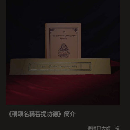
《稱頌名稱菩提功德》簡介
宗喀巴大師 造