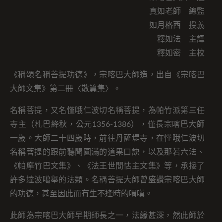
真如老師 總監
如月格西 授義
釋如法 主譯
釋如密 主校
《稱頌名稱菩提功德》，宗喀巴大師造，出自《宗喀巴
大師文集》第二冊〈散篇集〉。
名稱菩提，又名慬哦仁波切名稱菩提，為帕竹派第三任
寺主（札巴絳秋，公元1356-1386），僅長宗喀巴大師
一歲。大師二十四歲時，前往丹薩堤寺，在慬哦仁波切
名稱菩提的跟前聽聞圓滿的道果口訣，以及那若六法、
《帕摩竹巴文集》、《法王世間怙主文集》等，承接了
許多達波噶舉的法類。名稱菩提大師曾盛讚宗喀巴大師
的功德，甚至因此而有生不逢時的喟嘆。
此師為宗喀巴大師早期師長之一，法緣甚深，然此師於