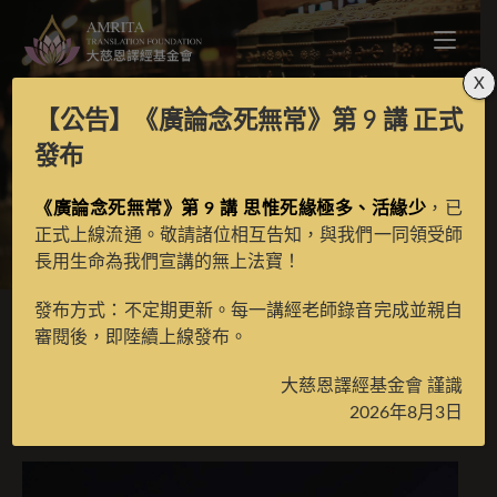
X
【公告】
《廣論念死無常》第 9 講
正式
稱頌名稱菩提功德
發布
《廣論念死無常》第 9 講 思惟死緣極多、活緣少
，已
>
月光藏
>
譯場檀越名錄
正式上線流通。敬請諸位相互告知，與我們一同領受師
長用生命為我們宣講的無上法寶！
發布方式：不定期更新。每一講經老師錄音完成並親自
審閱後，即陸續上線發布。
稱頌名稱菩提功德
大慈恩譯經基金會 謹識
2026年8月3日
2022 年 9 月 8 日
譯場檀越名錄