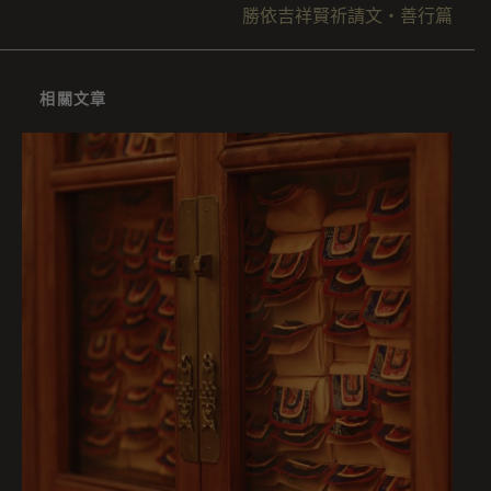
勝依吉祥賢祈請文・善行篇
相關文章