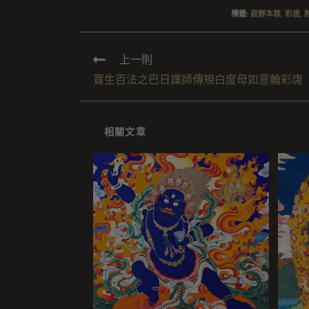
標籤
:
寂靜本尊
,
彩唐
,
上一則
寶生百法之巴日譯師傳規白度母如意輪彩唐
相關文章