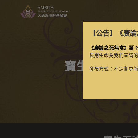
【公告】
《廣論
《廣論念死無常》第 9
長用生命為我們宣講
寶生百法之龍
發布方式：不定期更