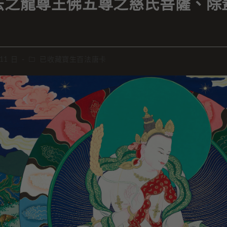
法之龍尊王佛五尊之慈氏菩薩、除
 11 日
已收藏寶生百法唐卡