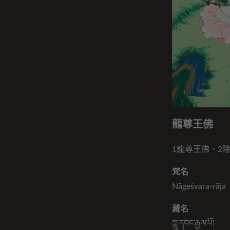
龍尊王佛
1龍尊王佛、2
梵名
Nāgeśvara-rāja
藏名
ཀླུ་དབང་རྒྱལ་པོ།