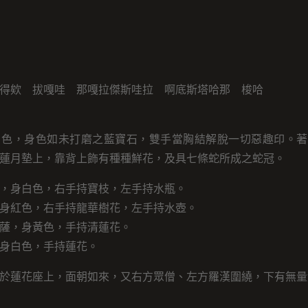
得欸 拔嘎哇 那嘎拉傑斯哇拉 啊底斯塔哈那 梭哈
白色，身色如未打磨之藍寶石，雙手當胸結解脫一切惡趣印。著
蓮月墊上，靠背上飾有種種鮮花，及具七條蛇所成之蛇冠。
，身白色，右手持寶枝，左手持水瓶。
身紅色，右手持龍華樹花，左手持水壺。
薩，身黃色，手持清蓮花。
身白色，手持蓮花。
於蓮花座上，面朝如來，又右方眾僧、左方羅漢圍繞，下有無量