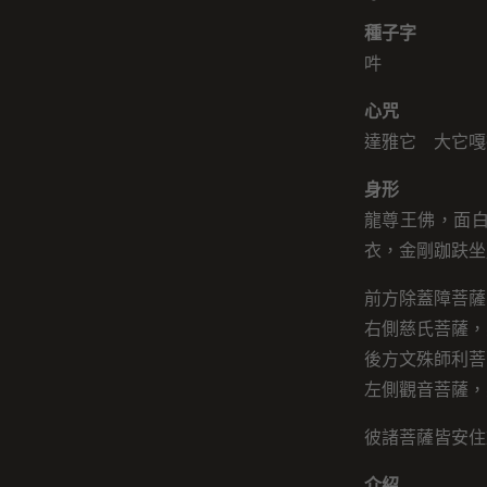
種子字
吽
心咒
達雅它 大它嘎
身形
龍尊王佛，面
衣，金剛跏趺坐
前方除蓋障菩薩
右側慈氏菩薩，
後方文殊師利菩
左側觀音菩薩，
彼諸菩薩皆安住
介紹