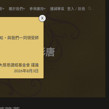
答
關於我們
參與護持
檀越專區
登入 / 註冊
X
知，與我們一同領受師
蓋障菩薩彩唐
大慈恩譯經基金會 謹識
2026年8月3日