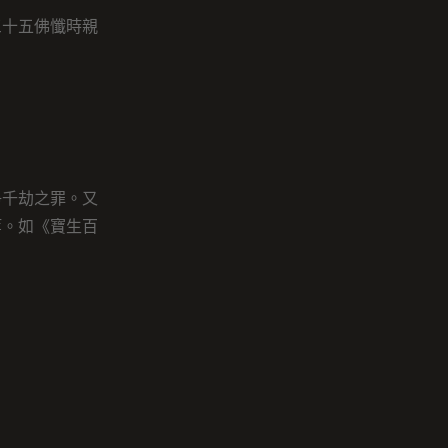
三十五佛懺時親
淨千劫之罪。又
等。如《寶生百