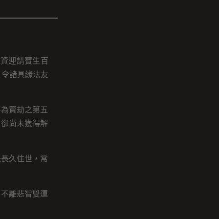
施資迎請寶生百
。令諸具緣法友
將為賢劫之第五
、卻尚未獲得解
長長久住世，常
，不離悲智雙運