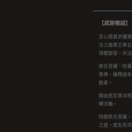
【感謝檀越】
至心隨喜許麗華
法之龍尊王佛五
得瞻聖容，共沾
慈氏菩薩、除蓋
尊佛，繼釋迦牟
脫者。
願由造至尊法相
轉法輪。
特願慈氏菩薩、
之道，度生死流