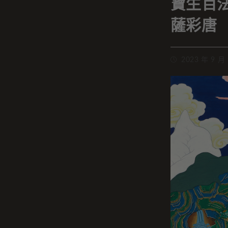
寶生百
薩彩唐
2023 年 9 月