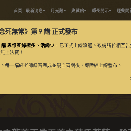
首頁
最新消息
月光藏
典藏館
師長開示
經典問
念死無常》第 9 講
正式發布
 講 思惟死緣極多、活緣少
，已正式上線流通。敬請諸位相互告
的無上法寶！
尊王佛五尊之慈氏菩薩、除
新。每一講經老師錄音完成並親自審閱後，即陸續上線發布。
>
典藏館
>
寶生百法唐卡