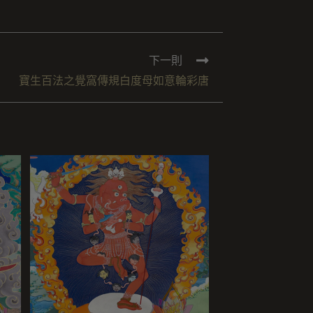
下一則
寶生百法之覺窩傳規白度母如意輪彩唐