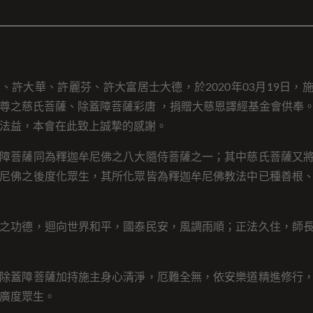
、許大華、許麗芬、許大富居士大德，於2020年03月19日，
尊之慈氏菩薩、除蓋障菩薩彩唐 ，捐贈大慈恩譯經基金會供奉
法益，本會在此致上誠摯的感謝。
障菩薩同為釋迦牟尼佛之八大隨侍菩薩之一；其中慈氏菩薩又
尼佛之後度化眾生，其所化眾皆為釋迦牟尼佛教法中已種善根
之功德，迴向世界和平，國泰民安，風調雨順；正法久住，師
除蓋障菩薩加持施主身心清淨，厄難全無，依安樂道精進修行
廣度眾生。