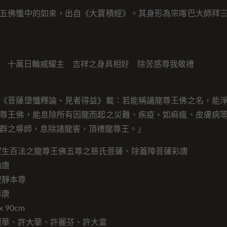
五佛懺中的如來，出自《大寶積經》。其身形為宗喀巴大師拜
 十萬日輪威耀主 吉祥之身具相好 除苦惑尊我敬禮
《菩薩墮懺釋論・見者得益》載：若能稱誦龍尊王佛之名，能
尊王佛，能息除所有因龍而起之災難、疾疫，如痲瘋、皮膚病
群之導師，息除諸龍害，頂禮龍尊王。」
寶生百法之龍尊王佛五尊之慈氏菩薩、除蓋障菩薩彩唐
勉唐
寂靜本尊
彩唐
 90cm
麗華、許大華、許麗芬、許大富