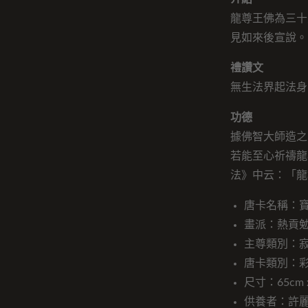
龍尊王佛為三十
見如來後宣說。
禮讚文
無生法界起法身
功德
據佛智大師造之
若能至心祈禱龍
法》中云：「龍
唐卡名稱：
畫派：熱貢
主尊類別：
唐卡類別：
尺寸：65cm x
供養者：許