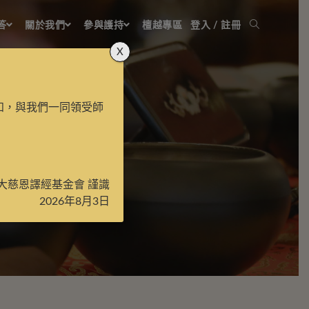
答
關於我們
參與護持
檀越專區
登入 / 註冊
X
知，與我們一同領受師
大慈恩譯經基金會 謹識
2026年8月3日