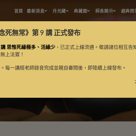
首頁
最新消息
月光藏
典藏館
師長開示
經典問
念死無常》第 9 講
正式發布
 講 思惟死緣極多、活緣少
，已正式上線流通。敬請諸位相互告
的無上法寶！
法稱
新。每一講經老師錄音完成並親自審閱後，即陸續上線發布。
>
法稱