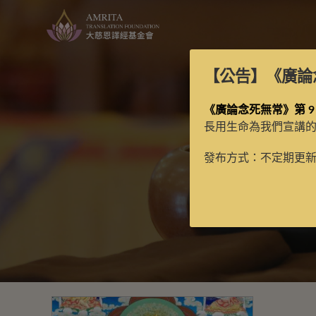
【公告】
《廣論
《廣論念死無常》第 9
長用生命為我們宣講
發布方式：不定期更