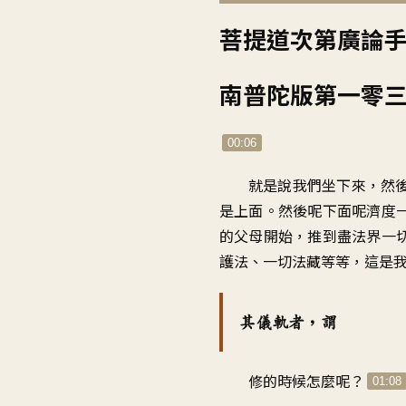
訊
播
菩提道次第廣論
放
器
南普陀版第一零
00:06
就是說我們坐下來，然
是上面。然後呢下面呢濟度
的父母開始，推到盡法界一
護法、一切法藏等等，這是
其儀軌者，謂
修的時候怎麼呢？
01:08