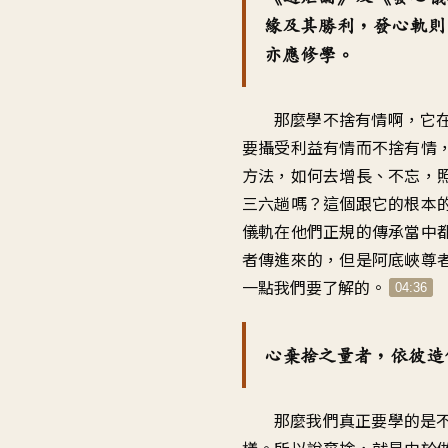
緣及其勝利，發心軌則
亦應修學。
那麼學不捨有情啊，它
要攝受利益有情而不捨有情
方法，如何去增長、不忘，
三六趟嗎？這個跟它的根本
儀軌在他們正規的傳承當中
者傳進來的，但是阿底峽尊
一點我們要了解的。
04:36
心棄捨之量者，依彼造
那麼我們真正要學的是
樣。所以說棄捨，就是由於