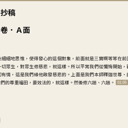
手抄稿
三卷．Ａ面
後細細地思惟，使得發心的這個對象，前面就是三寶啊等等在前
一切眾生，對眾生修慈悲，就這樣。所以平常我們從懺悔開始，
切有情，這是我們緣他啟發慈悲的。上面是我們本師釋迦世尊、
我們的尊重福田，要效法的，就這樣。然後修六趟、六趟。
01:05