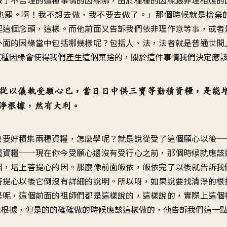
也罷。啊！我不想去做，我不要去做了。」那個時候就是捨棄
起這個念頭，這樣。而他前面又告訴我們依非理作意等事，或者
外面的因緣當中包括哪幾樣呢？包括人、法，法者就是普通世間
這種因緣會使得我們產生這個棄捨的，關於這件事情我們決定應
從以儀軌受願心已，當日日中供三寶等勤積資糧，是能
淨根據，然有大利。
也要好積集兩種資糧，怎麼學呢？就是說從受了這個願心以後─
種資糧──現在你今受願心還沒有受行心之前，那個時候就應該
因，增上菩提心的因。那麼像前面皈依，皈依完了以後就告訴我
菩提心以後它倒沒有詳細的說明。所以呀，如果說要找清淨的根
是呢，這個前面的祖師們都是這樣說的，這樣說的，實際上這個
承根據，但是的的確確做的時候應該這樣做的，他告訴我們這一