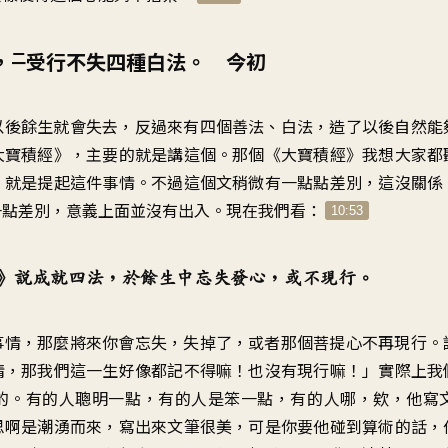
二
，
受行不失四種白法。 今初
以後餘生就會失去，反過來有四個善法、白法，造了以後自然能
大寶積經》，主要的就是講這個。那個《大寶積經》我想大家都
，就是提起這件事情。不過這個文稍微有一點點差別，這沒關係
一點差別，意義上面並沒有出入。現在我們看：
10:53
》說成就四法，於餘生中忘失發心，或不現行。
事情，那麼將來你會忘失，失掉了，或者那個菩提心不再現行。
情，那我們這一生好像都記不得嘛！也沒有現行嘛！」實際上我
的。有的人聰明一點，有的人是笨一點，有的人哪，欸，他寫
思啊是潮湧而來，寫出來文筆很美，可是你要他碰到算術的話，