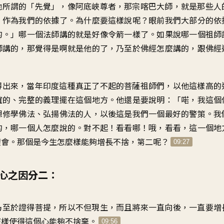
他所謂的「先覺」，像阿底峽尊者，那宗喀巴大師，就是那些人
，作為我們的依據了。為什麼要這樣說呢？眼前我們大部分的依
的。」哪一個法師講的就是好像令箭一樣了。如果說哪一個祖師
師講的，那覺得是啊就是他的了，乃至於佛經怎麼講的，跟佛經
得出來，當年印度這種真正了不起的菩薩祖師們，以他這樣高的
確的、完整的義理擺在這個地方。他還是要說明：「喏，我這個
想修學佛法、弘揚佛法的人，以後這是我們一個最好的警策。我
的，哪一個人怎麼說的。對不起！看看哪！哦，看看，這一個地
體會。那個是今生怎麼樣能夠增長不捨，第二呢？
09:27
心之因分二：
乃至於證得菩提，所以不但現生，而且將來一直向後，一直要增
麼樣使得這個心能夠不捨棄。
09:56