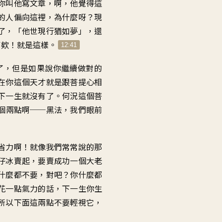
你叫他寫文章，啊，他覺得這
的人偏向這裡，為什麼呀？現
了，「他世現行猶如夢」，還
了欸！就是這樣。
12:41
了，但是如果說你繼續做對的
在你這個天才就是跟菩提心相
下一生就沒有了。何況這個菩
個兩點啊──黑法，我們眼前
省力啊！就像我們常常說的那
仔冰賣起，要賣成功一個大老
什麼都不要，對吧？你什麼都
花一點氣力的話，下一生你生
所以下面這兩點不要輕視它，