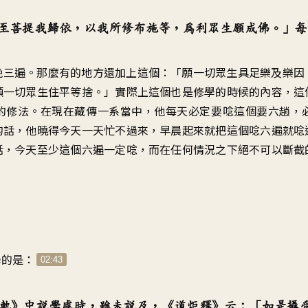
至菩提我歸依，以我所修布施等，為利眾生願成佛。」每
晚三遍。那麼有的地方還加上這個：「願一切眾生具足樂及樂因
願一切眾生住平等捨。」實際上這個也是修學的時候的內容，這
的修法。在現在藏傳一系當中，他每天必定要唸這個要六趟，
的話，他曉得今天一天忙不過來，早晨起來就把這個唸六遍就唸
話，今天至少這個六遍一定唸，而在任何情況之下絕不可以斷截
學的是：
02:43
軌》中說學處時，雖未說及，《道炬釋》云：「如是攝