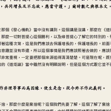
，共同增長及不忘故，應當守護。」爾時數之與根本文
在那個《發心儀軌》當中沒有講到。這個講是沒講，那麼在《道
，那麼一切對菩提心這個勝利，以及緣菩提心了解它的特別的、
照著這種次第，這是我們應該去保護增長的，保護增長的。前面
的意趣並沒有乖違，所以這個事情是我們應該照著去做的，應該
都非常重視，一定要把那個來源追得清清楚楚。可是現在呢，既
者的《道炬論》當中雖然沒有明顯說明，但是這個方式跟它並不
作非理等事而為因緣，便生是念，從今終不作此義利。
不捨，那麼什麼是棄捨呢？這個我們先要了解。這個了解了棄捨
做了不合理的這種事情的因緣哪，由於種種的因緣跟非理相應的