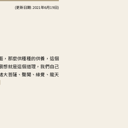
用
(更新日期: 2021年6月19日)
向
上/
向
下
鍵
以
提
面，那麼供種種的供養，這個
高
觀想就是這個道理，我們自己
或
諸大菩薩、聲聞、緣覺、龍天
降
低
音
量。