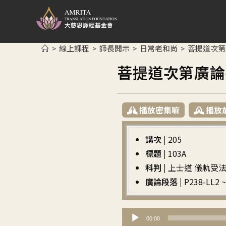
線上課程
師長開示
日常老和尚
菩提道次第
>
>
>
>
菩提道次第廣論
播放密集嘛
播放
講次 |
205
標題 |
103A
科判 |
上士道 儀軌受
廣論段落 |
P238-LL
音
00:00