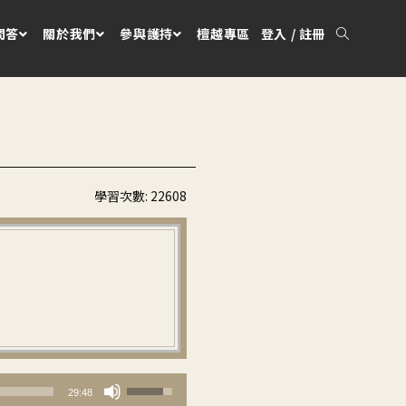
問答
關於我們
參與護持
檀越專區
登入 / 註冊
學習次數:
22608
繁中
使
29:48