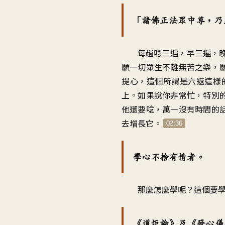
「諸佛正法眾中尊，乃
每趟唸三遍，早三遍，
願一切眾生不離無苦之樂，
提心，這個所謂是六返這樣
上。如果說你非常忙，特別
他還要唸，萬一沒有時間的
去增長它。
02:36
學心不捨有情者。
那麼怎麼學呢？這個要
《道炬論》及《發心儀