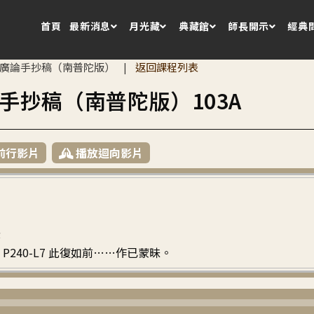
首頁
最新消息
月光藏
典藏館
師長開示
經典
廣論手抄稿（南普陀版）
返回課程列表
|
手抄稿（南普陀版）103A
前行影片
播放迴向影片
法
2 ~ P240-L7 此復如前……作已蒙昧。