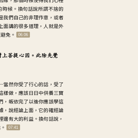
的時候。換句話說所謂不捨的
是我們自己的非理作意，或者
上面講的很多道理，人就是外
該避免。
06:06
增上菩提心因。此除先覺
─當然你受了行心的話，受了
這樣做，應該日日中供養三寶
們，皈依完了以後你應該學這
據，說經論上面，它的確經論
裡邊有大的利益。換句話說，
點。
07:41