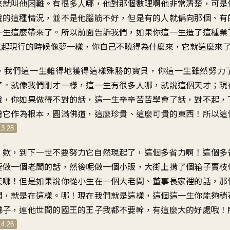
來就叫他困難。有很多人哪，他對那個數理啊他非常清楚，可是
說的這種情況，並不是他腦筋不好，但是有的人就偏向那個、有
一生這麼帶來了。所以前面告訴我們，如果你這一生造了這種業
生起現行的時候像夢一樣，你自己不曉得為什麼來，它就這麼來
，我們這一生難得地獲得這樣殊勝的寶貝，你這一生雖然努力
了。就像我們剛才一樣，這一生有很多人哪，就說這個天才；現
說，你如果做得不對的話，這一生辛辛苦苦學會了話，對不起，
著它作為根本，圓滿佛道，這麼珍貴、這麼可貴的東西！所以這
13:28
，欸，到下一世不要努力它自然現起了，這個多省力啊！這個多
要做一個老闆的話，然後呢做一個小販，大街上揹了個箱子賣枝
天哪！但是如果說你從小生在一個大老闆、董事長家裡的話，那
闆，就是在這樣。哪！現在我們就是這樣，這個這一生你能夠稍
佛子，連他世間的國王的王子我都不要幹，有這麼大的好處哦！
14:26