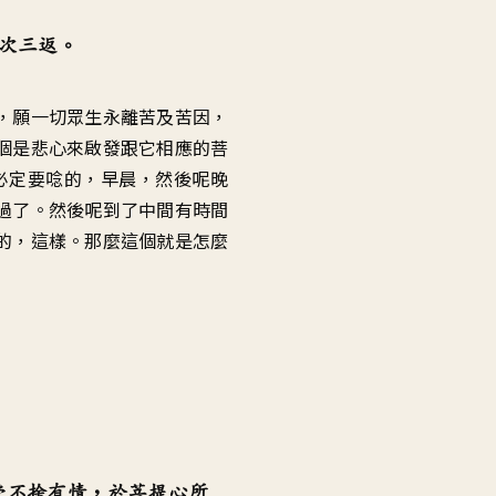
次三返。
，願一切眾生永離苦及苦因，
個是悲心來啟發跟它相應的菩
必定要唸的，早晨，然後呢晚
過了。然後呢到了中間有時間
的，這樣。那麼這個就是怎麼
受不捨有情，於菩提心所