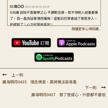
晁〇〇
2022-06-09 12:14:14
436講 拔除不喜廣學之心 不讚歎念佛，恨不得把人經書都撕
了，我一直為這事情而懺悔！密勒日巴尊者殺了那麼多人，
他成就了！心力何等地猛利！...
閱讀更多心得回饋...
吳〇〇
2022-06-09 07:12:38
曾有那麼一顆心為我好擔心，祂好怕，好怕！我犯謗法罪！
將來會吃盡苦頭！把祂做錯的部分講出來，我一定要好好記
住！ 因地（自己學了一點，就覺得其...
伍〇〇
2022-06-09 22:03:56
上一則
感恩上師，以非常簡潔正確的方式，直接讓弟子有一個下腳
廣海明月0435 憶念佛恩，莫將佛法容易看
處，願能不放棄學習，更貼近師長的想法，符順法理。
下一則
廣海明月0437 發了菩提心，什麼都不要怕
林〇〇
2022-06-11 09:41:40
至誠頂禮恩師尊足下： 聽師父講過往的痛苦經驗，非常景
仰師父坦蕩的胸懷，更欽佩師父勇悍的心與慈悲的恩德，深