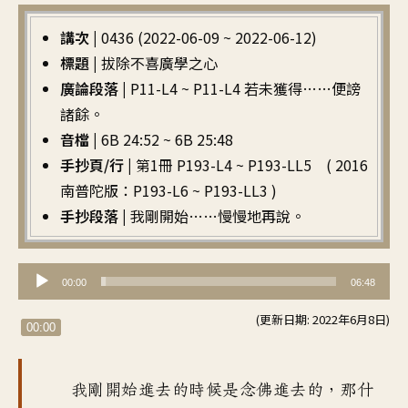
講次 |
0436 (2022-06-09 ~ 2022-06-12)
標題 |
拔除不喜廣學之心
廣論段落 |
P11-L4 ~ P11-L4 若未獲得……便謗
諸餘。
音檔 |
6B 24:52 ~ 6B 25:48
手抄頁/行 |
第1冊 P193-L4 ~ P193-LL5 ( 2016
南普陀版：P193-L6 ~ P193-LL3 )
手抄段落 |
我剛開始……慢慢地再說。
音
00:00
06:48
訊
(更新日期: 2022年6月8日)
播
00:00
放
器
我剛開始進去的時候
是念佛進去的
，
那什