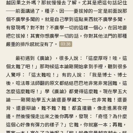
越因果之外嗎
？
那就慢慢去了解
。
尤其是把這句話記住
──
前面講過了
，
種子、因
──
要拔掉的一定是前面說
那
個不廣學多聞的
。
就是自己學到這點東西
就不廣學多聞
，
有發現嗎？對不對
？
不廣學一切的這樣一個心
，
在因地要
把它拔掉
！
其實你想廣學一切的話
，
你對其他法門的那種
嚴重的排斥感就沒有了
。
03:38
最初遇到《廣論
》，
很多人說：「這麼厚呀！哇
，
這
個太難了吧
！」
那時候這本論剛開始拿到手裡
，
聽到很多
人驚呼：「這太難啦
！」
有的人說：「我是博士、博士
後
，
唸法尊法師翻的原文
都結結巴巴地非常非常困難
，
這
怎麼這麼難呀
！」
學《廣論》都覺得這麼難
。
現在學五大
論
──
剛開始學五大論還要學藏文
──
也非常難！還要
背、還要辯論
，
難不難？難！都直撞牆
，
像走進黑夜裡
邊
。
然後慢慢走出來之後你再學
，
發現：「奇怪
？
為什麼
這個心
好像有彈力的樣子
？」
它難，你就塞一本
；
再難，
再塞一本
！
塞久了之後呢？「欸
！
好像容量越來越大
，
好