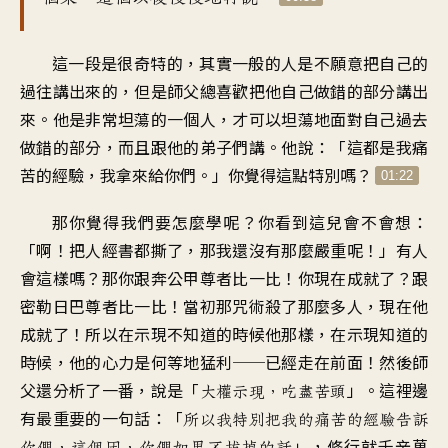
這一段是很奇特的
，
其實一般的人是不願意
把自己的
過往講出來的
，
但是師父總喜歡
把他自己做錯的部分講出
來
。
他是非常坦蕩的一個人
，
才可以坦蕩地面對自己
過去
做錯的部分
，
而且跟他的弟子們講
。
他說：「這都是我痛
苦的經驗
，
我拿來給你們
。」
你覺得這點特別嗎
？
01:22
那你覺得我們要怎麼學呢
？
你看到這兒會不會想
：
「
啊！把人經書都撕了
，
那我還沒有那麼嚴重呢
！」
有人
會這樣嗎
？
那你跟奔公甲尊者比一比
！
你現在成就了
？
跟
密勒日巴尊者比一比
！
當初那咒術殺了那麼多人
，
現在他
成就了
！
所以在示現不知道的時候
他那樣
，
在示現知道的
時候
，
他的心力是何等地猛利
──
已經走在前面
！
然後師
父還分析了一番
，
說是「
」。
這裡邊
大權示現，吃盡苦頭
有最重要的一句話
：「
所以我特別把我的痛苦的經驗
告訴
」，
修行就千辛萬
你們
，
這個因，你們如果不拔掉的話