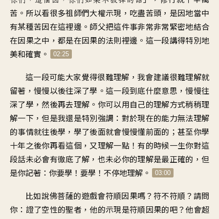
苦
。
所以看很多祖師們大權示現
，
吃盡苦頭
，
是因地當中
有
某種苦因在這裡邊
。
師父把這件事非常非常緊密地
結合
在因果之中
，
都是在因果的法則裡邊
。
這一段講得特別地
美和確實
。
02:25
這一段可能大家覺得很難理解
，
我會建議很難理解就
留著
，
慢慢以後往深了學
。
這一段到底什麼意思
，
慢慢往
深了學，然後再去理解
。
你可以用自己的理解方式
稍稍理
解一下
，
但是我還是特別強調
：
對於現在的能力
無法理解
的事情就往後學
，
學了後面就會慢慢懂前面的
；
甚至你學
十年之後你再看這個
，
又理解一點
！
有的時候一生你對這
段話
未必會有徹底了解
，
也未必你的理解是最正確的
，
但
是你記著
：
你要學！要學！不停地理解
。
03:00
比如說佛菩薩的遊戲
會符順因果嗎？符不符順
？
請問
你：證了空性的聖者
，
他的示現是符順因果的吧
？
他會超