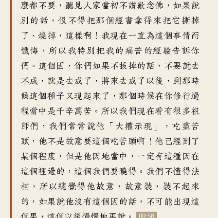
麼都不要
，
聽見人家當初不讚歎念佛
，
如果說
別的話
，
恨不得把那個經書
拿得來把它撕掉
了、燒掉
，
這樣啊
！
我現在一直為這個事情而
懺悔
，
所以我特別把我的痛苦的經驗
告訴你
們
。
這個因，你們如果不拔掉的話
，
不要說去
不成，就是去成了
，
將來去成了以後
，
到那時
候這個種子又現起來了
，
那個時候在你修行過
程當中
是千辛萬苦
。
所以我們現在看有很多祖
師們
，
我們常常說他「大權示現
」，
吃盡苦
頭
，
他不是故意要這個吃苦頭啊
！
他已經到了
某個程度
，
但是他因地當中
，
一定有這種因在
這個裡邊的
，
這個我們要曉得
。
我們不懂得法
相
，
所以總覺得他故意
，
故意裝，裝不起來
的
，
如果說他沒有這個因的話
，
不可能出現這
個果
，
這個以後慢慢地再說
。
00:58