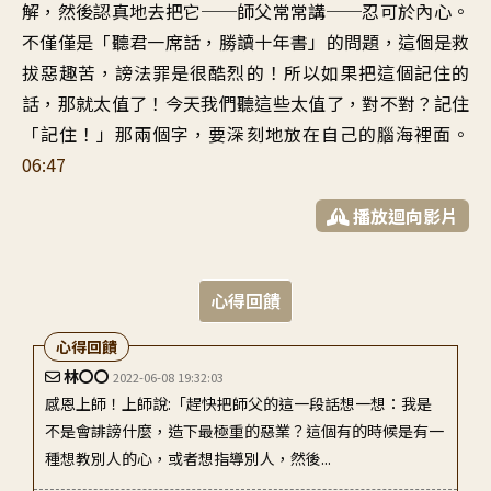
解
，
然後認真地去把它
──
師父常常講──忍可於內心
。
不僅僅是
「
聽君一席話，勝讀十年書」的問題
，
這個是救
拔惡趣苦
，
謗法罪是很酷烈的
！
所以如果把這個記住的
話
，
那就太值了
！
今天我們聽這些太值了
，
對不對
？
記住
「記住！」那兩個字
，
要深刻地放在自己的腦海裡面
。
06:47
播放迴向影片
心得回饋
心得回饋
林〇〇
2022-06-08 19:32:03
感恩上師！上師說:「趕快把師父的這一段話想一想：我是
不是會誹謗什麼，造下最極重的惡業？這個有的時候是有一
種想教別人的心，或者想指導別人，然後...