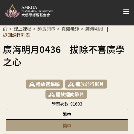
線上課程
師長開示
真如老師
廣海明月
>
>
>
>
|
返回課程列表
廣海明月0436 拔除不喜廣學
之心
播放密集嘛
播放前行影片
播放迴向影片
學習次數:
91603
繁中
简中