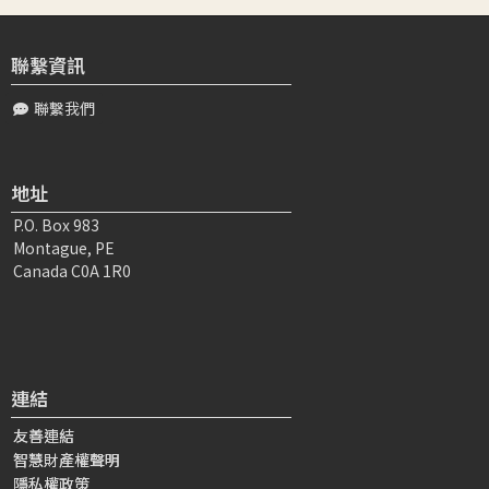
深感受師父怕...
聯繫資訊
張〇〇
2022-06-11 00:26:07
聯繫我們
感恩師長教導，要留意自己不小心種下的因，即使是小小的
念頭，也一定會感果。感謝師長提醒，有時候我們會有謗法
的行為，常常是因為平常就養成了錯誤的...
地址
P.O. Box 983
陳〇〇
2022-06-11 20:51:29
Montague, PE
大家好！ 拔除不喜廣學之心
《毘盧遮那佛》 真如老師說:
Canada C0A 1R0
【充滿內心的幸福 如果能夠把握值遇到善知識的因緣，好
好地跟他學習，善知識的恩澤...
胡〇〇
2022-06-09 04:44:11
連結
敬愛的上師, 感謝您 436 講替弟子總結: 要廣學一切, 拔掉排
斥毀謗餘法的因, 乃至「記住!」法是佛陀如何「無量阿僧祇
友善連結
劫」「捨頭目...
智慧財產權聲明
隱私權政策