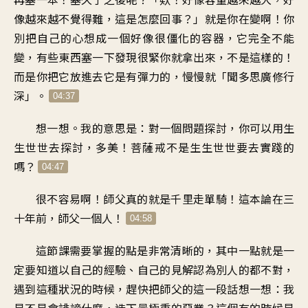
像越來越不覺得難
，
這是怎麼回事
？」
就是你在變啊
！
你
別把自己的心想成一個
好像很僵化的容器
，
它完全不能
變
，
有些東西塞一下
發現很緊你就拿出來
，
不是這樣的
！
而是你把它放進去
它是有彈力的
，
慢慢就「聞多思廣修行
深
」。
04:37
想一想。我的意思是
：
對一個問題探討
，
你可以用生
生世世去探討
，
多美
！
菩薩戒不是生生世世
要去實踐的
嗎
？
04:47
很不容易啊
！
師父真的就是千里走單騎
！
這本論在三
十年前
，
師父一個人
！
04:58
這節課需要掌握的點
是非常清晰的
，
其中一點就是一
定要知道
以自己的經驗、自己的見解
認為別人的都不對
，
遇到這種狀況的時候
，
趕快把師父的這一段話想一想
：
我
是不是會誹謗什麼
，
造下最極重的惡業
？
這個有的時候是