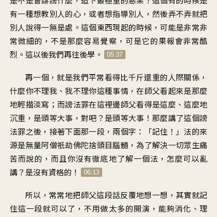
有一種
想教別人的心
，
或者想指導別人
，
然後弄不弄就
把
別人說得一無是處
。
這個東西現起的時候
，
可能是非常非
常微細的
，
不是那麼容易覺察
，
可是它的果報會非常酷
烈
。
這以後我們再往後學
。
05:37
再一個，就是我們平常看得
比千斤還重的人際關係
，
什麼你不理我、我不理你
這種事情
，
在師父看起來是
那麼
地輕描淡寫
；
而謗法罪在這裡邊
師父看得是這麼、這麼地
沉重
，
是頭等大事，對吧
？
是頭等大事
！
那麼講了這個謗
法罪之後
，
接著下面那一段
，
兩個字：「記住
！」
法的來
源是無量阿僧祇劫
佛陀捨頭目腦髓
，
為了解決一切眾生痛
苦而說的
，
而且你沒有徹底地了解一個法
，
怎麼可以亂
講？是沒有資格的
！
06:13
所以，常常地把師父這段話
反覆地想一想
，
其實就記
住這一段就可以了
，
不用做太多的開演
，
能夠消化、理