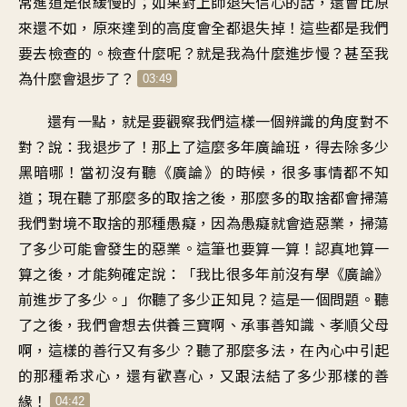
常進道是很緩慢的；如果對上師退失信心的話，還會比原
來還不如，原來達到的高度會全都退失掉！這些都是我們
要去檢查的。檢查什麼呢？就是我為什麼進步慢？甚至我
為什麼會退步了？
03:49
還有一點，就是要觀察我們這樣一個辨識的角度對不
對？說：我退步了！那上了這麼多年廣論班，得去除多少
黑暗哪！當初沒有聽《廣論》的時候，很多事情都不知
道；現在聽了那麼多的取捨之後，那麼多的取捨都會掃蕩
我們對境不取捨的那種愚癡，因為愚癡就會造惡業，掃蕩
了多少可能會發生的惡業。這筆也要算一算！認真地算一
算之後，才能夠確定說：「我比很多年前沒有學《廣論》
前進步了多少。」你聽了多少正知見？這是一個問題。聽
了之後，我們會想去供養三寶啊、承事善知識、孝順父母
啊，這樣的善行又有多少？聽了那麼多法，在內心中引起
的那種希求心，還有歡喜心，又跟法結了多少那樣的善
緣！
04:42