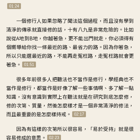
01:24
一個修行人如果忽略了聞法這個過程，而且沒有學到
清淨的傳承就直接修的話，十有八九是非常危險的。比如
說從A地到B地，你越著急，更不能出門就走，你必須得有
個嚮導給你找一條最近的路、最省力的路。因為你著急，
所以只能選最近的路，不能再走冤枉路，走冤枉路就會更
著急。
01:51
很多年前很多人把聽法也不當作是修行，學經典也不
當作是修行，都當作是好像了解一些事情啊、多了解一點
知識，沒有意識到實際上在聽法就是在研究到底怎麼修，
修的次第、質量，然後怎麼樣才是一個非常清淨的修法，
而且最重要的是怎麼樣持戒。
02:17
因為有這樣的次第所以很容易，「易於受持」就是很
容易修成的意思。
02:23