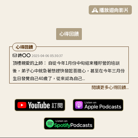
播放迴向影片
心得回饋
心得回饋
許〇〇
2025-04-06 05:30:37
頂禮親愛的上師： 自從今年1月份中旬結束種籽營的培訓
後，弟子心中就急著想趕快發起菩提心，甚至在今年三月份
生日發覺自己40歲了，從來認為自己...
閱讀更多心得回饋...
呂〇〇
2021-07-10 04:23:44
感恩頂禮上師: 為我等弟子開示，教導弟子對所聞的教義、
次第各個扼要─要反覆地思考、衡量、細察；並為了使心中
熟習，勤奮地串習其中的所緣行相。...