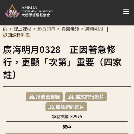
線上課程
師長開示
真如老師
廣海明月
>
>
>
>
|
返回課程列表
廣海明月0328 正因著急修
行，更顯「次第」重要（四家
註）
播放密集嘛
播放前行影片
播放迴向影片
學習次數:
82975
繁中