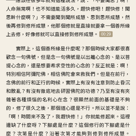
──應該在很多年就有這種說法，說：「不要聞思了啊！
人命無常啊！也不知道能活多久，趕快修吧！趕快修！聞
思幹什麼啊？」不需要聞到聞所成慧、思到思所成慧，然
後再修到修所成慧，他那個修就是直接就要拿一個善所緣
上去修，好像修就可以直接修到修所成慧。
00:29
實際上，這個善所緣是什麼呢？那個時候大家都很喜
歡念一句佛號，但是念一句佛號是以出離心念的、是以菩
提心念的，還是想要希求空性的心念的？反正就是：啊！
特別相信阿彌陀佛，相信佛陀會來救我們。但是在前行，
念佛的前行和正行的時候，實際上有沒有注意到防止昏沉
和散亂？有沒有徹底地去研習佛陀的功德？乃至有沒有夾
雜著各種煩惱的名利心在念？很顯然前面的基礎是不夠
的，修了很久之後，那個道心還是不行。所以並不是說：
「啊！時間來不及了，我趕快修！」你就能修起來。這裡
邊缺了什麼呀？下腳處是什麼？這個修行的下腳處是什
麼？次第是什麼？沿著次第才能夠到修到修所成慧。