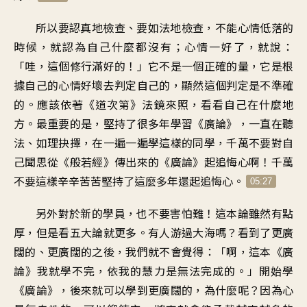
所以要認真地檢查、要如法地檢查，不能心情低落的
時候，就認為自己什麼都沒有；心情一好了，就說：
「哇，這個修行滿好的！」它不是一個正確的量，它是根
據自己的心情好壞去判定自己的，顯然這個判定是不準確
的。應該依著《道次第》法鏡來照，看看自己在什麼地
方。最重要的是，堅持了很多年學習《廣論》，一直在聽
法、如理抉擇，在一遍一遍學這樣的同學，千萬不要對自
己聞思從《般若經》傳出來的《廣論》起追悔心啊！千萬
不要這樣辛辛苦苦堅持了這麼多年還起追悔心。
05:27
另外對於新的學員，也不要害怕難！這本論雖然有點
厚，但是看五大論就更多。有人游過大海嗎？看到了更廣
闊的、更廣闊的之後，我們就不會覺得：「啊，這本《廣
論》我就學不完，依我的慧力是無法完成的。」開始學
《廣論》，後來就可以學到更廣闊的，為什麼呢？因為心