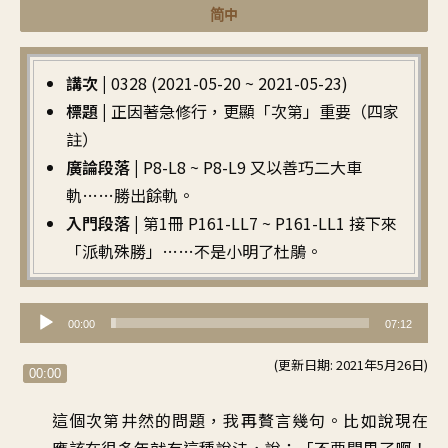
简中
講次 |
0328 (2021-05-20 ~ 2021-05-23)
標題 |
正因著急修行，更顯「次第」重要（四家
註）
廣論段落 |
P8-L8 ~ P8-L9 又以善巧二大車
軌……勝出餘軌。
入門段落 |
第1冊 P161-LL7 ~ P161-LL1 接下來
「派軌殊勝」……不是小明了杜鵑。
音
00:00
07:12
訊
(更新日期: 2021年5月26日)
播
00:00
放
這個次第井然的問題，我再贅言幾句。比如說現在
器