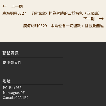
上一則
廣海明月0327 《道炬論》極為殊勝的三種特色（四家註）
下一則
廣海明月0329 本論包含一切聖教，且彼此無違
聯繫資訊
聯繫我們
地址
P.O. Box 983
Montague, PE
Canada C0A 1R0