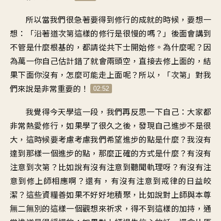
所以當我們很急著要得到修行的成就的時候，要想一
想：「沿著道次第這樣的修行是很慢的嗎？」後面會講到
不管是什麼根基的，都請從共下士開始修。為什麼呢？因
為萬一你自己估計錯了就會兩頭空，直接去修上面的，結
果下面你沒有，怎麼可能走上面呢？所以，「次第」對我
們來說是非常重要的！
02:52
我覺得今天學這一段，我們再反思一下自己：大家都
非常熱愛修行，如果學了很久之後，發現自己進步不是很
大，這時候要考慮考慮我們希望進步的點是什麼？我沒有
達到那樣一個進步的點，那麼正確的方式是什麼？有沒有
注意到次第？比如說有沒有注意到聽聞軌理呀？有沒有注
意到修上師相應啊？還有，有沒有注意到戒律的日益皎
潔？這些資糧善如果不好好地積聚，比如說對上師與本尊
無二無別的這樣一個觀想來祈求，得不到這樣的加持，通