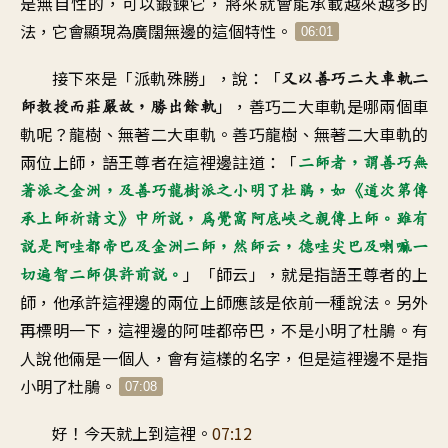
是無自性的，可以鍛鍊它，將來就會能承載越來越多的
法，它會顯現為廣闊無邊的這個特性。
06:01
接下來是「派軌殊勝」，說：「
又以善巧二大車軌二
」，善巧二大車軌是哪兩個車
師教授而莊嚴故，勝出餘軌
軌呢？龍樹、無著二大車軌。善巧龍樹、無著二大車軌的
兩位上師，語王尊者在這裡邊註道：「
二師者，謂善巧無
著派之金洲，及善巧龍樹派之小明了杜鵑，如《道次第傳
承上師祈請文》中所說，為覺窩阿底峽之親傳上師。雖有
說是阿哇都帝巴及金洲二師，然師云，德哇尖巴及喇嘛一
」「師云」，就是指語王尊者的上
切遍智二師俱許前說。
師，他承許這裡邊的兩位上師應該是依前一種說法。另外
再標明一下，這裡邊的阿哇都帝巴，不是小明了杜鵑。有
人說他倆是一個人，會有這樣的名字，但是這裡邊不是指
小明了杜鵑。
07:08
好！今天就上到這裡。
07:12