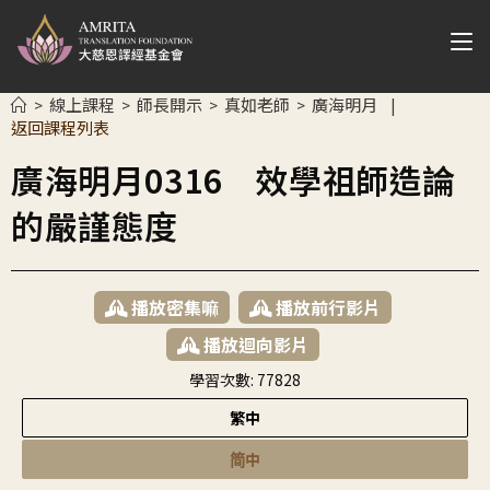
線上課程
師長開示
真如老師
廣海明月
>
>
>
>
|
返回課程列表
廣海明月0316 效學祖師造論
的嚴謹態度
播放密集嘛
播放前行影片
播放迴向影片
學習次數:
77828
繁中
简中