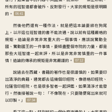
所有的班智達都會破斥、反對發行。大家的規矩是很明顯
的。
06:41
然後他們還有一種作法，就是把這本論要綁在狗尾
上，以示這位班智達的書不能流通。說以前有這種嚴格的
規矩。造論是非常非常重大的一個事情，應該說驚動全
國、驚動國王的一件事情，要傾盡整個寺院的力量，都是
那些大班智達一起來評，所以是非常非常慎重的一件事
情！造論的傳承的規矩是非常嚴謹的。
07:12
說過去在西藏，書籍的著作也是很謹慎的，如果要印
出清淨的典籍，通常都去這幾個印經院，像德格印經院、
拉薩雪印經院，也是很多智者一起評鑑，如果清淨才能發
行。然後接著說一句：「不像現在，只要隨便寫出來就可
以印製。」
07:34
看了這一點，特別好印一個什麼流通的人，大家真的