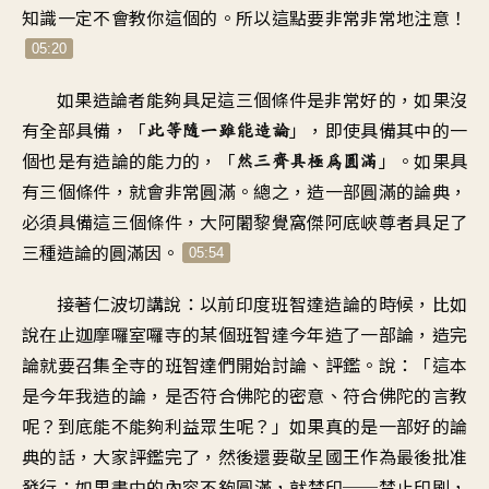
知識一定不會教你這個的。所以這點要非常非常地注意！
05:20
如果造論者能夠具足這三個條件是非常好的，如果沒
有全部具備，「
」，即使具備其中的一
此等隨一雖能造論
個也是有造論的能力的，「
」。如果具
然三齊具極為圓滿
有三個條件，就會非常圓滿。總之，造一部圓滿的論典，
必須具備這三個條件，大阿闍黎覺窩傑阿底峽尊者具足了
三種造論的圓滿因。
05:54
接著仁波切講說：以前印度班智達造論的時候，比如
說在止迦摩囉室囉寺的某個班智達今年造了一部論，造完
論就要召集全寺的班智達們開始討論、評鑑。說：「這本
是今年我造的論，是否符合佛陀的密意、符合佛陀的言教
呢？到底能不能夠利益眾生呢？」如果真的是一部好的論
典的話，大家評鑑完了，然後還要敬呈國王作為最後批准
發行；如果書中的內容不夠圓滿，就禁印──禁止印刷，