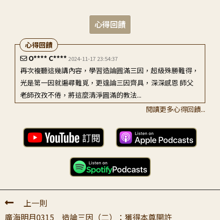
心得回饋
心得回饋
O**** C****
2024-11-17 23:54:37
再次複聽這幾講內容，學習造論圓滿三因，超級殊勝難得，
光是第一因就遍尋難覓，更遑論三因齊具，深深感恩 師父
老師孜孜不倦，將這麼清淨圓滿的教法...
閱讀更多心得回饋...
陳〇〇
2024-07-22 11:32:46
感恩老師提醒喜好印書的人須注意所印製的經書是否清淨，
並且舉出寺院的法師們在翻譯經典的時候，是用非常嚴謹的
態度詳加考究審視，比如說它出自於大藏...
上一則
廣海明月0315 造論三因（二）：獲得本尊開許