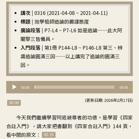
講次 |
0316 (2021-04-08 ~ 2021-04-11)
標題 |
效學祖師造論的嚴謹態度
廣論段落 |
P7-L4 ~ P7-L6 如是造論……此大阿
闍黎三皆備具。
入門段落 |
第1冊 P144-L8 ~ P146-L8 第三、辨
識造論圓滿三因……以上講完了造論的圓滿三
因。
音
00:00
09:59
訊
(更新日期: 2026年2月17日)
播
00:00
放
今天我們繼續學習阿底峽尊者的功德。是學習《四家
器
合註入門》，請大家把書翻到《四家合註入門》144 頁，
看中間的原文：
00:15