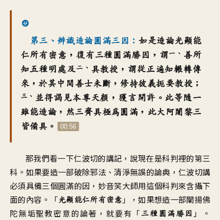
第三、辨識造論圓滿三因：
如是造論光顯能
一、
仁所有密意，復有三種圓滿勝因，謂
善所
二、
知五種明處及
具教授，謂從正遍知輾轉傳
來，於其中間善士未斷，修持彼義扼要教授；
三、
並得謁見本尊天顏，獲言開許。此等隨一
雖能造論，然三齊具極為圓滿，此大阿闍黎三
皆備具。
00:56
那我們看一下仁波切的講記，說現在是科判裡的第三
科。如果要造一部破除邪法、清淨無誤的論典，仁波切講
必須具備三個圓滿的因，妙音笑大師用這個科判來含攝下
面的內容。「
」，如果想造一部闡揚佛
光顯能仁所有密意
陀無垢聖教密意的論著，就要有「
」。
三種圓滿勝因