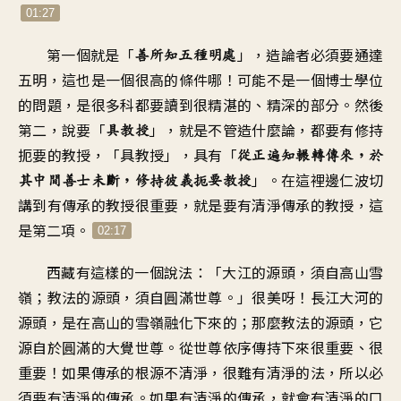
01:27
第一個就是「
」，造論者必須要通達
善所知五種明處
五明，這也是一個很高的條件哪！可能不是一個博士學位
的問題，是很多科都要讀到很精湛的、精深的部分。然後
第二，說要「
」，就是不管造什麼論，都要有修持
具教授
扼要的教授，「具教授」，具有「
從正遍知輾轉傳來，於
」。在這裡邊仁波切
其中間善士未斷，修持彼義扼要教授
講到有傳承的教授很重要，就是要有清淨傳承的教授，這
是第二項。
02:17
西藏有這樣的一個說法：「大江的源頭，須自高山雪
嶺；教法的源頭，須自圓滿世尊。」很美呀！長江大河的
源頭，是在高山的雪嶺融化下來的；那麼教法的源頭，它
源自於圓滿的大覺世尊。從世尊依序傳持下來很重要、很
重要！如果傳承的根源不清淨，很難有清淨的法，所以必
須要有清淨的傳承。如果有清淨的傳承，就會有清淨的口