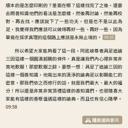
版本的是怎麼印刷的？差距在哪？這樣找完了之後，還要
去問善知識他們的看法是怎麼樣，然後再討論，然後再校
對、再去找。應該說下了一些功夫，但是也不是以此為
足，我覺得我們應該可以做得再好一些、再好一些，因為
畢竟在探求真理的這個路上應該是永無止境的。
09:18
所以希望大家能夠看了這一段，阿底峽尊者具足造論
三因這樣一個圓滿超勝的條件，真是讓我們內心裡非常非
常地歎服！那麼歎服之餘，要想一想：具足了造論三因的
這樣一個善知識，他寫出來的清淨的論典足以彰顯能仁的
密意，那我們依之而修行的話，就是我們最大、最大的福
分！所以還是非常非常頂禮這樣的善知識們，也很隨喜大
家能有這樣的善根值遇這樣的論典，而且也有信心隨學。
09:58
播放迴向影片