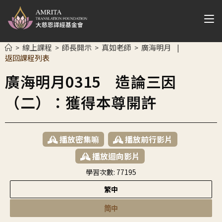
線上課程
師長開示
真如老師
廣海明月
>
>
>
>
|
返回課程列表
廣海明月0315 造論三因
（二）：獲得本尊開許
播放密集嘛
播放前行影片
播放迴向影片
學習次數:
77195
繁中
简中