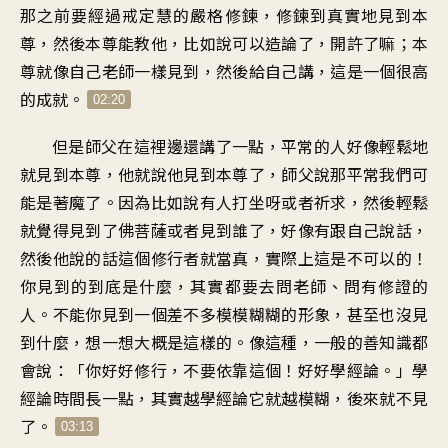
那之前要經過戒定慧的嚴格修鍊
，
修鍊到真實地見到本
尊
，
然後本尊能教他
，
比如說可以造論了，開許了嘛
；
本
尊就像自己老師一樣見到
，
然後給自己講
，
這是一個很高
的成就
。
02:20
但是師父在這裡邊還講了一點
，
平常的人好像輕鬆地
就見到本尊
，
他就說他見到本尊了
，
師父說那平常我們可
能是著魔了
。
因為比如說有人打坐呀或者祈求
，
然後輕鬆
就覺得見到了
佛菩薩或者見到誰了
，
好像有跟自己說話
，
然後他說的話
這個修行者就當真
，
實際上這是不可以的
！
你見到的到底是什麼
，
其實都要去問老師
、
問有修證的
人
。
不能你見到一個
差不多模模糊糊的形象
，
甚至也沒見
到什麼
，
想一想大概是這樣的
。
像這種
，
一般的善知識都
會說
：「
你好好修行
，
不要依靠這個！好好學經論
。」
學
經論時間長一點
，
其實越學經論它就越模糊
，
後來就不見
了
。
03:13