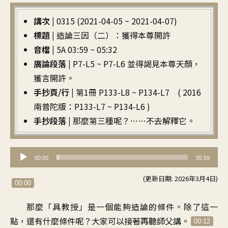
講次 |
0315 (2021-04-05 ~ 2021-04-07)
標題 |
造論三因（二）：獲得本尊開許
音檔 |
5A 03:59 ~ 05:32
廣論段落 |
P7-L5 ~ P7-L6 並得謁見本尊天顏，
獲言開許。
手抄頁/行 |
第1冊 P133-L8 ~ P134-L7 ( 2016
南普陀版：P133-L7 ~ P134-L6 )
手抄段落 |
那麼第三種呢？……不去解釋它。
音
00:00
05:59
訊
(更新日期: 2026年3月4日)
播
00:00
放
那麼「具教授
」
是一個能夠造論的條件
。
除了這一
器
點
，
還有什麼條件呢
？
大家可以接著再聽師父講
。
00:12