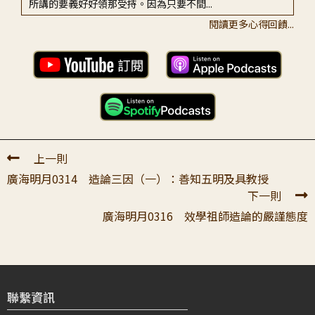
所講的要義好好領那受持。因為只要不間...
閱讀更多心得回饋...
陳〇〇
2024-07-22 11:06:23
感恩老師為我們開釋「本尊開許」與「走火入魔」的差異：
首先要見到本尊天顏都得經過戒定慧的嚴格修鍊，因此我們
所見到的到底是什麼，都要去問師長...
上一則
廣海明月0314 造論三因（一）：善知五明及具教授
下一則
廣海明月0316 效學祖師造論的嚴謹態度
聯繫資訊