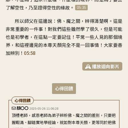
了解空性
，
乃至證得空性的緣故
。
05:35
所以師父在這邊說
：
佛、魔之間，辨得清楚啊
。
這是
非常重要的一件事
！
對我們這些雖然學了很久
，
但是可能
也是初學者
，
在這點一定要記住
！
平常一些人見的那個境
界
，
和這裡邊見的本尊天顏
完全不是一回事情
！
大家要善
加辨別
！
05:58
播放迴向影片
心得回饋
心得回饋
顏〇〇
2025-05-26 11:06:28
頂禮老師，感恩老師為弟子辨析佛、魔之間的差別，只要把
握暇滿、腳踏實地學經論，就如對本尊天顏，更等同於把佛