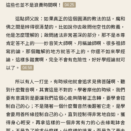
這些
也並不是浪費時間啊
！
04:25
這點師父說
：
如果真正的這個圓滿的教法的話
，
魔和
佛之間是辨得很清楚的
。
比如說你去啟問他空性的教義
，
他是怎麼理解的
；
啟問諸法非常甚深的部分
，
那不是本尊
肯定答不上的
──
妙音笑大師啊
、
月稱論師啊
、
很多祖師
寫的論
，
那個難解的地方就答不上的
。
你還不如來學經
論
，
這樣多踏實啊
，
完全不會有危險性
，
好好學經論就可
以了
。
04:58
所以有人一打坐
，
有時候他就會追求見佛菩薩啊
、
聽
到什麼聲音啊
，
其實這是不對的
。
學奢摩他的時候
，
我們
要有意識到
是要讓我們這個心能夠
隨著正念轉
，
要學會控
制自己的心
；
不是隨著一個什麼聲音
然後跟著它走
，
是學
會要用善所緣控制自己的心
，
直到控制得非常地自如
，
獲
得身心輕安
，
再拿這樣的一個
非常有力的心去緣毗缽舍
那
，
不是為了追求什麼樣
、
什麼樣的境界
，
而是為了要去