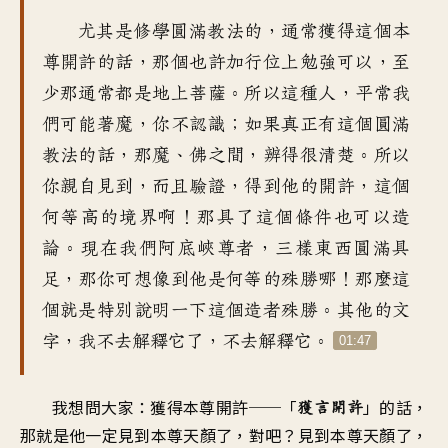
尤其是修學圓滿教法的
，
通常獲得這個本
尊開許的話
，
那個也許加行位上勉強可以
，
至
少那通常都是地上菩薩
。
所以這種人
，
平常我
們可能著魔，你不認識
；
如果真正有這個圓滿
教法的話
，
那魔、佛之間，辨得很清楚
。
所以
你親自見到，而且驗證
，
得到他的開許
，
這個
何等高的境界啊
！
那具了這個條件也可以造
論
。
現在我們阿底峽尊者
，
三樣東西圓滿具
足
，
那你可想像到
他是何等的殊勝哪
！
那麼這
個就是特別說明一下
這個造者殊勝
。
其他的文
字，我不去解釋它了
，
不去解釋它
。
01:47
我想問大家
：
獲得本尊開許──「
」的話
，
獲言開許
那就是他一定見到本尊天顏了
，
對吧
？
見到本尊天顏了
，