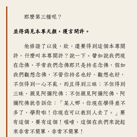
那麼第三種呢
？
並得謁見本尊天顏
，
獲言開許
。
他修證了以後
，
欸，還要得到這個本尊開
許
，
什麼叫本尊開許？說一下
。
譬如說我們現
在念佛
，
平常我們念佛那只是持名念佛
，
假如
我們觀想念佛
，
不管你持名也好、觀想也好
，
不但得到一心不亂
，
而且得到三昧
；
不但得到
三昧
，
親見阿彌陀佛
；
不但親見阿彌陀佛
，
阿
彌陀佛就告訴你
：「
某人哪，你現在學得差不
多了
，
學對啦！你現在可以教別人去了
。」
要
有這個
，要有這個！
喔唷，這個在我們來說起
來
非常不簡單
，非常不簡單！