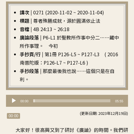
講次 |
0271 (2020-11-02 ~ 2020-11-04)
標題 |
尊者殊勝成就，源於圓滿依止法
音檔 |
4B 24:13 ~ 26:18
廣論段落 |
P6-L1 於聖教所作事中分二……藏中
所作事理。 今初
手抄頁/行 |
第1冊 P126-L5 ~ P127-L3 ( 2016
南普陀版：P126-L7 ~ P127-L6 )
手抄段落 |
那麼最後我也說……這個只是在自
利。
音
00:00
05:55
訊
(更新日期: 2023年12月19日)
播
00:00
放
大家好
！
很高興又到了
研討《廣論》的時間
。
我們研
器