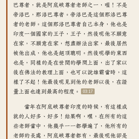
巴尊者
，
就是阿底峽尊者老師之一
，
喔！不是
帝洛巴
，
那洛巴尊者
。
帝洛巴是這個那洛巴尊
者的老師
。
這個那洛巴尊者自己本身
，
他也是
印度一個國家的王子
，
王子
，
然後呢他不願意
在家
，
不願意在家
，
想盡辦法出家
，
最後居然
被他出成
，
他也是絕頂聰明
。
然後呢學的東西
也是
，
同樣的是在世間的學問上面
，
出了家以
後在佛法的教理上面
，
也可以說雄霸當時
，
這
樣了不起
！
他最後呢見到他的老師以後
，
在證
量上面也達到最高的程度
。
03:17
當年在阿底峽尊者印度的時候
，
有這樣成
就的人好多、好多
！
結果啊，嘿
，
在所有的這
些老師當中
，
他幾乎一一都學遍了
，
他所有的
老師的長處
，
阿底峽尊者都有
，
最後呢他卻是