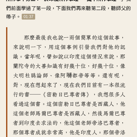
們前面學過了第一段
，
下面我們再來聽第二段
，
聽師父的
帶子
。
01:37
那麼最後我也說
一兩個簡單的這個故事
，
來說明一下
，
用這個事例引發我們對他的認
識
。
當年呢
，
譬如說以印度這個情況來說
，
那
蘭陀寺的大善知識有
好幾十位
，好幾十位，
像
大明杜鵑論師
、
像阿嚩都帝等等
。
還有呢，
對
，
現在想起來了
，
現在我們目前有一本很流
行的書
──《
密勒日巴尊者傳
》，
我想很多人
看過這個書
。
這個密勒日巴尊者是西藏人
，
他
這個老師馬爾巴尊者是西藏人
，
然後馬爾巴尊
者到印度去求法的
，
他這個老師帝洛巴尊者
，
那個尊者成就非常高
，
他是印度人
。
那個帝洛