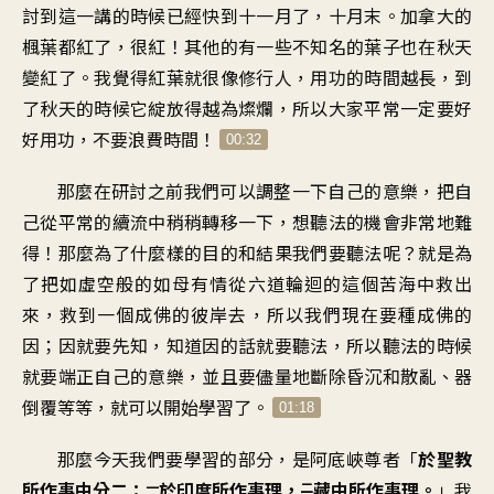
討到這一講的時候
已經快到十一月了，十月末
。
加拿大的
楓葉都紅了，很紅
！
其他的有一些不知名的葉子
也在秋天
變紅了
。
我覺得紅葉就很像修行人
，
用功的時間越長
，
到
了秋天的時候
它綻放得越為燦爛
，
所以大家平常一定要好
好用功
，
不要浪費時間
！
00:32
那麼在研討之前
我們可以調整一下自己的意樂
，
把自
己從平常的續流中
稍稍轉移一下
，
想聽法的機會非常地難
得
！
那麼為了什麼樣的目的和結果
我們要聽法呢
？
就是為
了把如虛空般的如母有情
從六道輪迴的這個苦海中救出
來
，
救到一個成佛的彼岸去
，
所以我們現在要種成佛的
因
；
因就要先知
，
知道因的話就要聽法
，
所以聽法的時候
就要
端正自己的意樂
，
並且要儘量地斷除昏沉和散亂
、
器
倒覆等等
，
就可以開始學習了
。
01:18
那麼今天我們要學習的部分
，
是阿底峽尊者
「
於聖教
所作事中分二
：
於印度所作事理
，
藏中所作事理
。
」
我
一
二