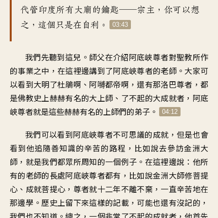
代管印度所有大廟的鑰匙──宗主
，
你可以想
之
，
這個只是在自利
。
03:43
我們先聽到這兒
。
師父在介紹阿底峽尊者
對聖教所作
的事業之中
，
在這裡邊講到了
阿底峽尊者的老師
。
大家可
以看到大明了杜鵑啊
、
阿嚩都帝啊
，
還有那洛巴尊者
，
都
是佛教史上
赫赫有名的大上師
、
了不起的大成就者
，
阿底
峽尊者就是
這些赫赫有名的上師們的弟子
。
04:12
我們可以看到阿底峽尊者
不可思議的成就
，
但是也會
看到
他追隨善知識的辛苦的路程
，
比如說去參訪金洲大
師
，
就是我們都眾所周知的一個例子
。
在這裡邊說
：
他所
有的老師的長處
阿底峽尊者都有
，
比如說金洲大師修菩提
心
、
成就菩提心
，
尊者就十二年不離不棄
，
一直辛苦地在
那邊學
。
歷史上留下來這樣的記載
，
可能也還有沒記的
，
我們也不知道
。
總之，一個非常了不起的成就者
，
他首先