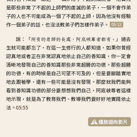
是那些非常了不起的
上師們的虔誠的弟子
，
一個不會作弟
子的人
也不可能成為一個了不起的上師
，
因為他沒有經驗
作一個弟子的話
，
也沒法教弟子們怎樣作弟子
。
05:12
說：「
」
過去
所有的老師的長處
，
阿底峽尊者都有
。
生就可能都忘了
，
在這一生修行的人都知道
，
如果你曾經
認真地
或者正在非常認真地
依止自己的善知識
，
你一定會
清晰地發現
自己的善知識那些
非常超勝的功德
。
那些超勝
的功德
，
有的時候是自己可望不可及的
，
但是要腳踏實地
地去跟著學
，
還有一些可能是沒有發現
。
那麼就我們能夠
看到善知識功德的部分
要想想我們自己
，
阿底峽尊者這樣
地示現
，
就是為了教育我們、教導我們
要好好地實踐依止
法
。
05:55
播放迴向影片