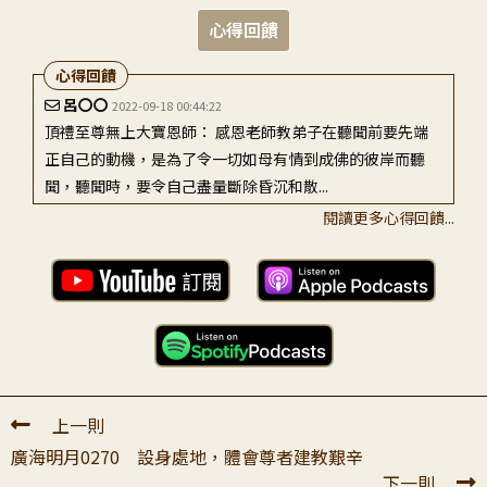
心得回饋
心得回饋
呂〇〇
2022-09-18 00:44:22
頂禮至尊無上大寶恩師： 感恩老師教弟子在聽聞前要先端
正自己的動機，是為了令一切如母有情到成佛的彼岸而聽
聞，聽聞時，要令自己盡量斷除昏沉和散...
閱讀更多心得回饋...
徐〇〇
2023-08-11 20:44:02
親愛的老師: 楓葉紅了，楓葉紅得很美是前面有長時的用功
才能綻放得越為燦爛；善知識們超勝的功德，自己可望不可
及，腳踏實地跟著非常了不起的成就...
上一則
廣海明月0270 設身處地，體會尊者建教艱辛
下一則