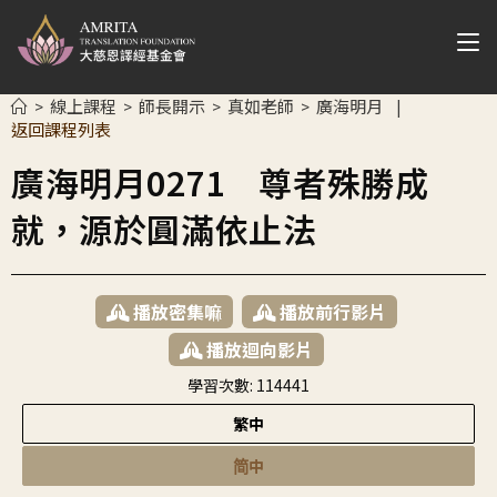
線上課程
師長開示
真如老師
廣海明月
>
>
>
>
|
返回課程列表
廣海明月0271 尊者殊勝成
就，源於圓滿依止法
播放密集嘛
播放前行影片
播放迴向影片
學習次數:
114441
繁中
简中