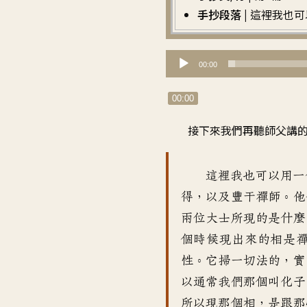
手抄段落 |
這裡我也可
音
00:00
訊
播
00:00
放
接下來我們再聽師父講
器
這裡我也可以用一
得，以及豐干禪師。他
兩位大士所現的是什麼
個時候現出來的相是
性。它掃一切法的，實
以通常我們那個叫化子
所以現那個相，是跟那