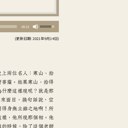
使
08:23
用
(更新日期: 2021年9月14日)
向
上/
向
下
鍵
史上兩位名人：寒山、拾
以
賢菩薩。結果寒山、拾得
提
為什麼這樣現呢？就是那
高
本來面目，換句話說，空
或
窮得身無立錐之地啊！所
降
這樣，他所現那個相。他
低
傳的時候，除了這個老師