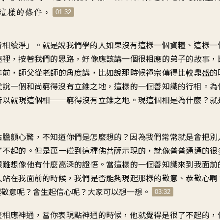
這樣的條件。
01:32
者相續淨」。就是說我們學的人如果沒有這樣一個資糧、這樣一
這裡，按著我們的思路，好像應該講一個很相應的弟子的故事，
年前，師父從老師的角度講，比如說那時候禪宗傳得比較鼎盛的
父說一個和尚窮得沒有立錐之地，這樣的一個善知識的行相。為
所以就現這個相──窮得沒有立錐之地。現這個相是為什麼？就
點膽顫心驚，不知道你們是怎麼想的？因為我們常常就是會把別
了不起的。但是萬一碰到這種佛菩薩示現的，就像普普通通的很
很難想像他有什麼高深的證悟。當這樣的一個善知識來到我面前
人站在我面前的時候，我們是否能夠現起那樣的敬意、恭敬心啊
起敬意呢？會生起信心呢？大家可以想一想。
03:32
較相應神通，當你表現點神通的時候，他就覺得是很了不起的，