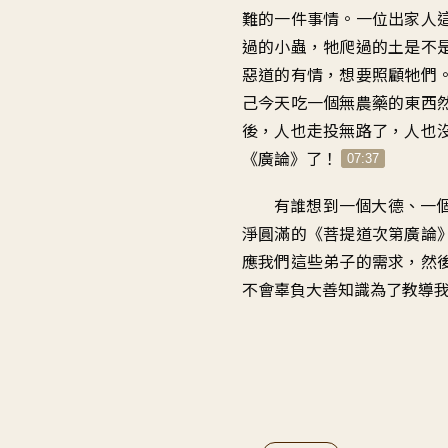
難的一件事情。一位出家人
過的小蟲，牠爬過的土是不
惡道的有情，想要照顧牠們
己今天吃一個無農藥的東西
後，人也走投無路了，人也
《廣論》了！
07:37
有誰想到一個大德、一
淨圓滿的《菩提道次第廣論
應我們這些弟子的需求，然
不會辜負大善知識為了教導