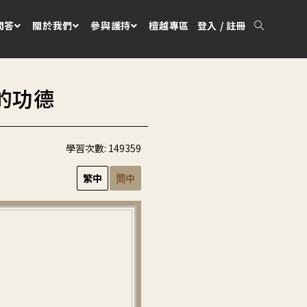
問答
關於我們
參與護持
檀越專區
登入 / 註冊
的功德
學習次數:
149359
繁中
简中