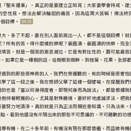
是「聖末邊事」，真正的是要建立正知見；大家要學會持戒、建
的空性見，想法去解決輪迴的痛苦，因為這兩大苦嘛！佛法終
一個目標。
04:15
偉大、多了不起，要在別人面前高出一人，都不是這個目標！就
呢？所有的苦。得什麼樣的樂呢？最圓滿、最圓滿的快樂，完全
是壞苦，就是一個苦的漸息滅位，它是有對比性的，跟可能最苦
的，如果它是一棵樹的話，從樹根到樹幹、到枝葉、花果，全部
裡遇到的那些很神奇的人，我們在旁邊聽的，有的時候是很害怕
以學了這一段之後，我在想師父舉了這樣一個譬喻，在提醒我們
現的也是「當以何身得度者，即現何身而為說法」，都是根據我
要抱持著輕蔑的心，尤其是對殊勝境，要好好地虔誠求法，把我
行要努力地清淨。真的就是只為正法而親近善知識，只為法來。
點點，看到他還沒有示現出來的那些不可思議的、不可勝數的功
倡導有機，在二十多年前，有機沒有現在那麼普遍，而且做有機