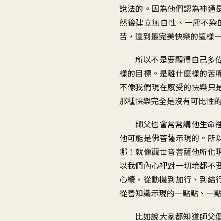
說法的。因為他們認為神通
然後建立無自性、一塵不染
苦，達到最完美快樂的這樣
所以不是要顯得自己多
樣的目標。是離什麼樣的苦
不像我們現在感受的快樂只
那種快樂完全是沒有可比性
師父也會常常講他生命
他可能是佛菩薩示現的。所
哪！就像觀世音菩薩他所化
以我們內心裡對一切境都不
心續，從動機到加行、到結
從善知識示現的一點點、一
比如說大家都知道師父