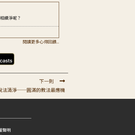
者相續淨呢？
閱讀更多心得回饋...
现起的胆颤心惊，提策弟子向内
下一則
所說法清淨──圓滿的教法最應機
權聲明