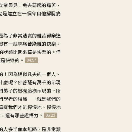
立業果見，免去惡趣的痛苦，
究是建立在一個令自他解脫痛
是為了非常踏實的離苦得樂這
沒有一絲絲痛苦染雜的快樂。
的狀態比起來這是快樂的。但
都是快樂的。
04:57
的！因為貌似凡夫的一個人，
什麼呢？佛菩薩有萬千的示現
們弟子的根機這樣示現的。所
們學者的相續──就是我們的
這樣我們才能慢慢地、慢慢地
德，還有那些證悟力。
06:23
的人多半血本無歸，是非常艱