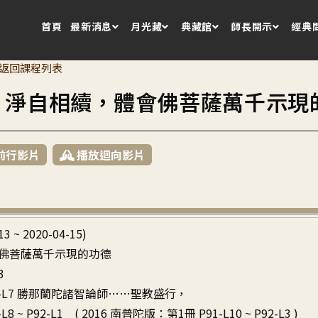
首頁
最新消息
月光藏
典藏館
師長開示
經典
返回課程列表
3 淨自相續，體會佛菩薩萬千示現
前行影片
播放迴向影片
13 ~ 2020-04-15)
佛菩薩萬千示現的功德
3
~ P2-L7 勝那蘭陀諸智論師……聖教盛行，
L8 ~ P92-L1 ( 2016 南普陀版：第1冊 P91-L10 ~ P92-L3 )