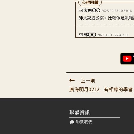
心得回饋
大明〇〇
2025-10-25 10:51:16
師父說這公案，比較像是軌範
林〇〇
2023-10-11 22:41:18
顶礼老师！ 感恩师父从善知
调伏，对一切境都不要...
上一則
廣海明月0212 有相應的學
聯繫資訊
聯繫我們