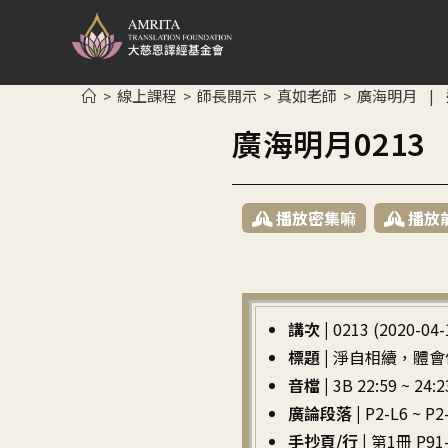
線上課程
師長開示
真如老師
廣海明月
>
>
>
>
|
廣海明月021
播放密集嘛
播放
講次 |
0213 (2020-04-
標題 |
淨自相續，體會
音檔 |
3B 22:59 ~ 24:2
廣論段落 |
P2-L6 
手抄頁/行 |
第1冊 P91-