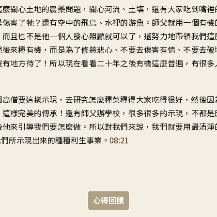
這麼關心土地的農藥問題，關心河流、土壤，還有大家吃到嘴裡
是傷害了牠？還有空中的飛鳥、水裡的游魚。師父就用一個有機
。而且也不是他一個人發心照顧就可以了，還努力地帶領我們這
然後來種有機，而是為了修慈悲心、不要去傷害有情、不要去破
沒有地方待了！所以現在看看二十年之後有機這麼普遍，有很多
個高僧要這樣示現，去研究怎麼種菜種得大家吃得很好，然後因
》這樣完美的傳承！還有師父辦學校，很多很多的示現，不都是
後他來引導我們要怎麼做。所以對我們來說，我們就要用最清淨
我們所示現出來的種種利生事業。
08:21
心得回饋