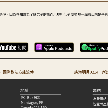
語淨，因為善知識為了應弟子的機而示現叫化子 要從那一點看出來是學
识老师的角度讲「学者相续淨」，还有老师反覆点醒弟子听到这种公案时
者，圓滿教法方能流傳
廣海明月0214 
地址
連結
P.O. Box 983
友善連結
Montague, PE
智慧財產
Canada C0A 1R0